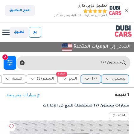
تطبيق دوبي كارز
افتح التطبيق
اعثر على سيارتك المثالية بسرعة أكبر
بع
تطبيق
الشحن إلى
الولايات المتحدة
2
بيستون T77
جديدة
بيستون
T77
النوع
السعر ($)
السنة
1 نتيجة
سيارات بيستون T77 مستعملة للبيع في الإمارات
(1)
2024