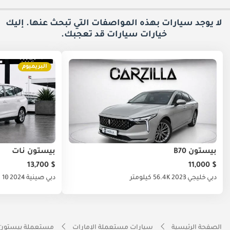
لا يوجد سيارات بهذه المواصفات التي تبحث عنها. إليك
خيارات
سيارات قد تعجبك.
البريميوم
بيستون B70
بيستون نات
$ 13,700
$ 11,000
دبي
خليجي
2023
56.4K كيلومتر
دبي
صينية
2024
10 كيلومتر
الصفحة الرئيسية
سيارات مستعملة الإمارات
مستعملة بيستون ا