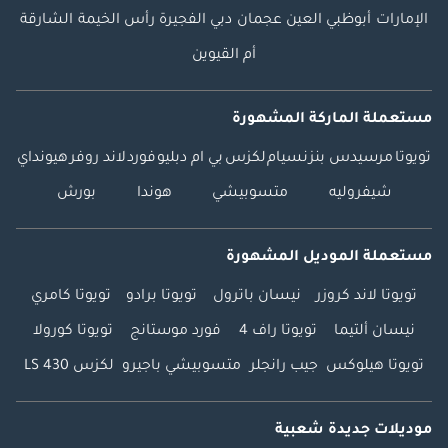
الإمارات
أبوظبي
العين
عجمان
دبي
الفجيرة
رأس الخيمة
الشارقة
أم القيوين
مستعملة الماركة المشهورة
تويوتا
مرسيدس بنز
نسيام
لكزس
بي ام دبليو
فورد
لاند روفر
هيونداي
شيفروليه
متسوبيشي
هوندا
بورش
مستعملة الموديل المشهورة
تويوتا لاند كروزر
نيسان باترول
تويوتا برادو
تويوتا كامري
نيسان ألتيما
تويوتا راف 4
فورد موستانج
تويوتا كورولا
تويوتا هيلوكس
جيب رانجلر
متسوبيشي باجيرو
لكزس LS 430
موديلات جديدة شعبية