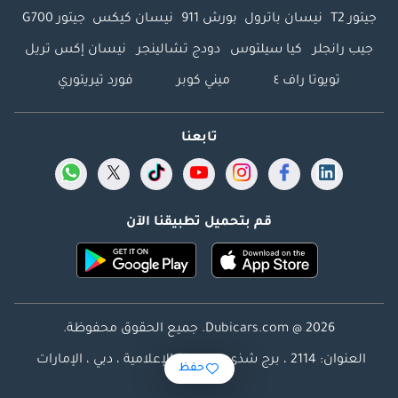
جيتور T2
نيسان باترول
بورش 911
نيسان كيكس
جيتور G700
جيب رانجلر
كيا سيلتوس
دودج تشالينجر
نيسان إكس تريل
تويوتا راف ٤
ميني كوبر
فورد تيريتوري
تابعنا
قم بتحميل تطبيقنا الآن
Dubicars.com @ 2026. جميع الحقوق محفوظة.
العنوان: 2114 ، برج شذى ، المدينة الإعلامية ، دبي ، الإمارات
حفظ