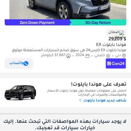
ضمان
$ 29,209
هوندا بايلوت EX
هوندا بايلوت EX كارس24 هي سوق ضخم للسيارات المستعملة موثوق
دبي
خليجي
2024
37,867 كيلومتر
ومضمون ٪كارس24 هي سوق ضخم للسيارات المستعملة موثوق
ومضمون
واتساب
تعرف على هوندا بايلوت!
احصل على معلومات مفصلة حول هوندا بايلوت الأسعار
والمواصفات والميزات في الإمارات
شاهد جديد هوندا بايلوت
لا يوجد سيارات بهذه المواصفات التي تبحث عنها. إليك
خيارات
سيارات قد تعجبك.