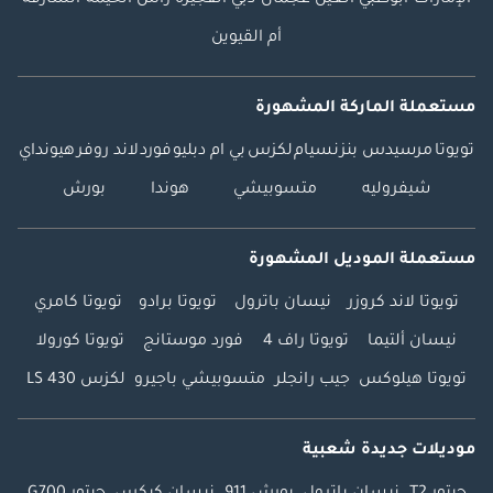
الإمارات
أبوظبي
العين
عجمان
دبي
الفجيرة
رأس الخيمة
الشارقة
أم القيوين
مستعملة الماركة المشهورة
تويوتا
مرسيدس بنز
نسيام
لكزس
بي ام دبليو
فورد
لاند روفر
هيونداي
شيفروليه
متسوبيشي
هوندا
بورش
مستعملة الموديل المشهورة
تويوتا لاند كروزر
نيسان باترول
تويوتا برادو
تويوتا كامري
نيسان ألتيما
تويوتا راف 4
فورد موستانج
تويوتا كورولا
تويوتا هيلوكس
جيب رانجلر
متسوبيشي باجيرو
لكزس LS 430
موديلات جديدة شعبية