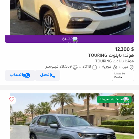
حصري
$ 12,300
هوندا بايلوت TOURING
هوندا بايلوت TOURING
دبي
كورية
2018
28,569 كيلومتر
إتصل
واتساب
استجابة سريعة