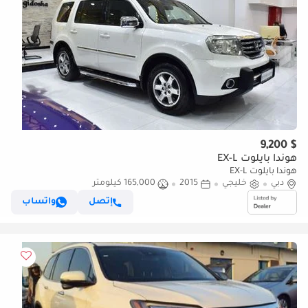
$ 9,200
هوندا بايلوت EX-L
هوندا بايلوت EX-L
دبي
خليجي
2015
165,000 كيلومتر
إتصل
واتساب