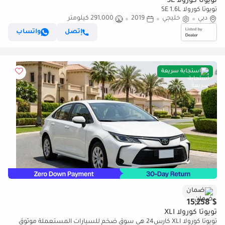
تويوتا كورولا SE
تويوتا كورولا SE 1.6L
دبي
خليجي
2019
291,000 كيلومتر
إتصل
واتساب
استجابة سريعة
ضمان
$ 15,258
تويوتا كورولا XLI
تويوتا كورولا XLI كارس24 هي سوق ضخم للسيارات المستعملة موثوق