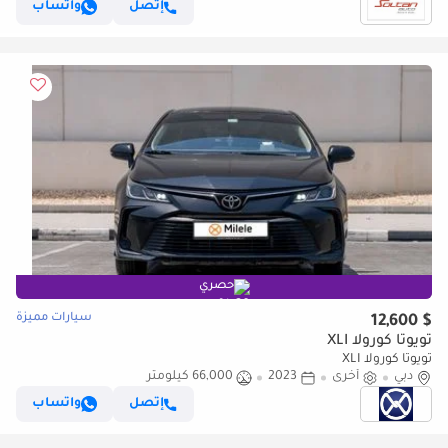
إتصل
واتساب
حصري
سيارات مميزة
$ 12,600
تويوتا كورولا XLI
تويوتا كورولا XLI
دبي
أخرى
2023
66,000 كيلومتر
إتصل
واتساب