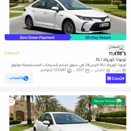
ضمان
البريميوم
$ 11,498
تويوتا كورولا XLI
تويوتا كورولا XLI كارس24 هي سوق ضخم للسيارات المستعملة موثوق
دبي
خليجي
2021
123,667 كيلومتر
ومضمون ٪كارس24 هي سوق ضخم للسيارات المستعملة موثوق
ومضمون
واتساب
استجابة سريعة