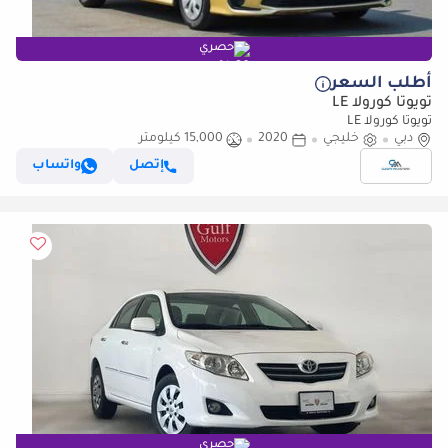
حصري
أطلب السعر
تويوتا كورولا LE
تويوتا كورولا LE
دبي
خليجي
2020
15,000 كيلومتر
إتصل
واتساب
حصري