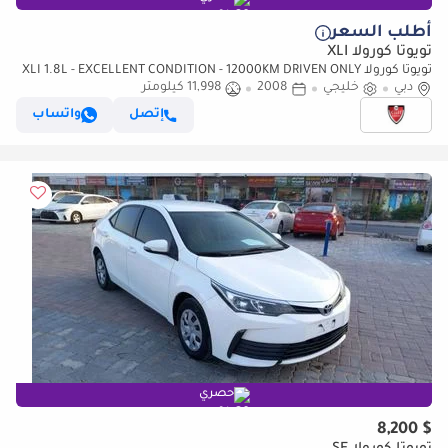
أطلب السعر
تويوتا كورولا XLI
تويوتا كورولا XLI 1.8L - EXCELLENT CONDITION - 12000KM DRIVEN ONLY
دبي
خليجي
2008
11,998 كيلومتر
إتصل
واتساب
حصري
$ 8,200