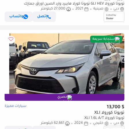
تويوتا كورولا GLI HEV تويوتا كورلا هايبرد وارد الصين اوراق جمارك
دبي
صينية
2021
27,000 كيلومتر
إتصل
واتساب
استجابة سريعة
حصري
سيارات مميزة
$ 13,700
تويوتا كورولا XLI
تويوتا كورولا XLI 1.6L A/T
دبي
خليجي
2024
62,661 كيلومتر