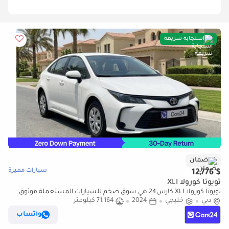
استجابة سريعة
ضمان
سيارات مميزة
$ 12,776
تويوتا كورولا XLI
تويوتا كورولا XLI كارس24 هي سوق ضخم للسيارات المستعملة موثوق
دبي
خليجي
2024
71,164 كيلومتر
ومضمون ٪كارس24 هي سوق ضخم للسيارات المستعملة موثوق
ومضمون
واتساب