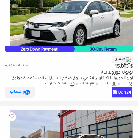
ضمان
سيارات مميزة
$ 15,013
تويوتا كورولا XLI
تويوتا كورولا XLI كارس24 هي سوق ضخم للسيارات المستعملة موثوق
دبي
خليجي
2024
77,648 كيلومتر
ومضمون ٪كارس24 هي سوق ضخم للسيارات المستعملة موثوق
ومضمون
واتساب