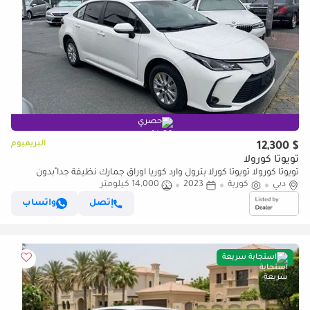
حصري
البريميوم
$ 12,300
تويوتا كورولا
تويوتا كورولا تويوتا كورلا بترول وارد كوريا اوراق جمارك نظيفة جدا ًبدون
حوادث
دبي
كورية
2023
14,000 كيلومتر
إتصل
واتساب
استجابة سريعة