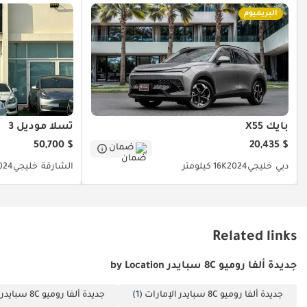
المتوفرة اليوم. تأتي
البريميوم
السيارة مع أدواتها،
وواقيات الرياح،
وغطاء داخلي للسيارة،
وكتيبات التشغيل،
ومفتاح احتياطي،
وشهادة المطابقة.
بايك X55
تسلا موديل 3
تُتيح هذه السيارة
$ 50,700
$ 20,435
ضمان
الرائعة من طراز 8C
سبايدر فرصة نادرة
دبي
خليجي
2024
16K كيلومتر
الشارقة
خليجي
024
لاقتناء إحدى روائع
ألفا روميو الحديثة
الأكثر قيمةً لهواة
جمع السيارات،
Related links
بمواصفات وحالة
جديدة ألفا روميو 8C سبايدر by Location
استثنائية. السعر
شامل ضريبة القيمة
جديدة ألفا روميو 8C سبايدر الإمارات
(1)
جديدة ألفا روميو 8C سبايدر دبي
المضافة (5%). لا