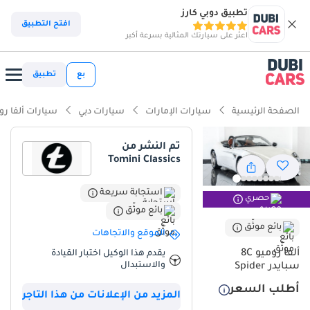
تطبيق دوبي كارز
افتح التطبيق
اعثر على سيارتك المثالية بسرعة أكبر
بع
تطبيق
الصفحة الرئيسية
سيارات الإمارات
سيارات دبي
سيارات ألفا رو
تم النشر من
Tomini Classics
استجابة سريعة
حصري
بائع موثّق
بائع موثّق
الموقع والاتجاهات
ألفا روميو 8C
يقدم هذا الوكيل اختبار القيادة
والاستبدال
سبايدر Spider
أطلب السعر
المزيد من الإعلانات من هذا التاجر