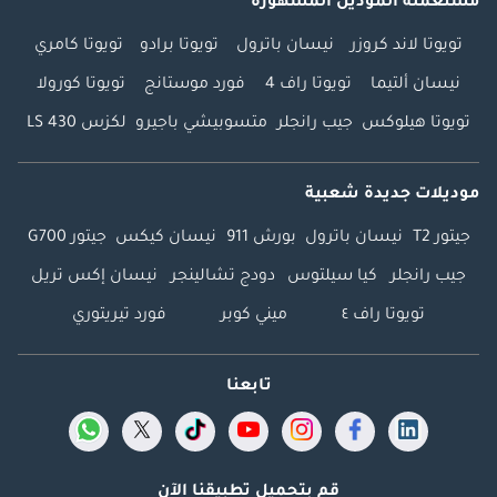
مستعملة الموديل المشهورة
تويوتا لاند كروزر
نيسان باترول
تويوتا برادو
تويوتا كامري
نيسان ألتيما
تويوتا راف 4
فورد موستانج
تويوتا كورولا
تويوتا هيلوكس
جيب رانجلر
متسوبيشي باجيرو
لكزس LS 430
موديلات جديدة شعبية
جيتور T2
نيسان باترول
بورش 911
نيسان كيكس
جيتور G700
جيب رانجلر
كيا سيلتوس
دودج تشالينجر
نيسان إكس تريل
تويوتا راف ٤
ميني كوبر
فورد تيريتوري
تابعنا
قم بتحميل تطبيقنا الآن