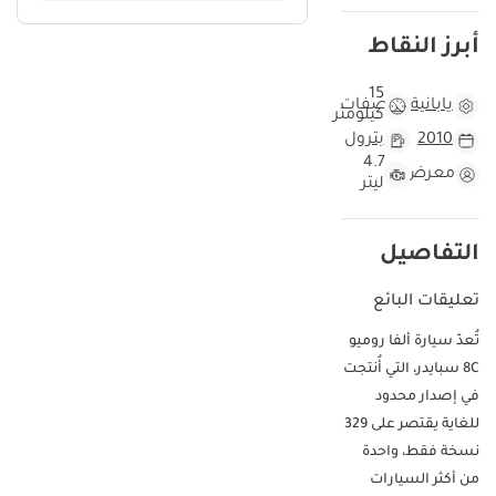
أبرز النقاط
15
يابانية
مواصفات
كيلومتر
2010
بترول
4.7
معرض
ليتر
التفاصيل
تعليقات البائع
تُعدّ سيارة ألفا روميو
8C سبايدر، التي أُنتجت
في إصدار محدود
للغاية يقتصر على 329
نسخة فقط، واحدة
من أكثر السيارات