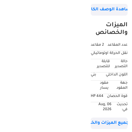
الرياضية الإيطالية
شاهدة الوصف الكامل
المكشوفة تميزًا
وجاذبية في العصر
الميزات
الحديث. استُلهم
والخصائص
تصميمها من سيارات
السباق الأسطورية
عدد المقاعد
2 مقاعد
8C من ألفا روميو في
نقل الحركة
اوتوماتيكي
ثلاثينيات القرن
حالة
قابلة
الماضي، وكُشف
التصدير
للتصدير
النقاب عن 8C الحديثة
اللون الداخلي
بني
لأول مرة كنموذج أولي
جهة
مقود
في عام 2003 قبل أن
المقود
يسار
تدخل حيز الإنتاج وسط
قوة الحصان
444 HP
إشادة واسعة.
تحديث
06 Aug,
حافظت سبايدر على
في:
2026
النسب الأخاذة
للتصميم الأصلي، مع
جميع الميزات والخصائص
توفير تجربة قيادة أكثر