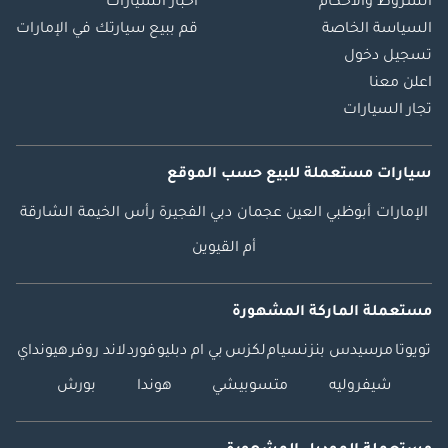
الشروط والأحكام
أخبار السيارات
السياسة الخاصة
قم ببيع سيارتك في الإمارات
تسجيل دخول
اعلن معنا
تجار السيارات
سيارات مستعملة
للبيع
حسب الموقع
الإمارات
أبوظبي
العين
عجمان
دبي
الفجيرة
رأس الخيمة
الشارقة
أم القيوين
مستعملة الماركة المشهورة
تويوتا
مرسيدس بنز
نسيام
لكزس
بي ام دبليو
فورد
لاند روفر
هيونداي
شيفروليه
متسوبيشي
هوندا
بورش