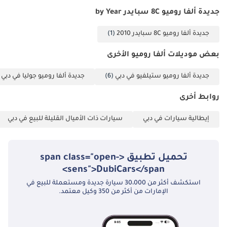
تُطبق ضريبة القيمة
جديدة ألفا روميو 8C سبايدر by Year
المضافة على مبيعات
جديدة ألفا روميو 8C سبايدر 2010
(1)
التصدير.
بعض موديلات ألفا روميو الأخرى
جديدة ألفا روميو ستيلفيو في دبي
(6)
جديدة ألفا روميو جوليا في دبي
)
روابط أخرى
إيطالية سيارات في دبي
سيارات ذات الأميال القليلة للبيع في دبي
تحميل تطبيق <span class="open-
sens">DubiCars</span>
استكشف أكثر من 30،000 سيارة جديدة ومستعملة للبيع في
الإمارات من أكثر من 350 وكيل معتمد.