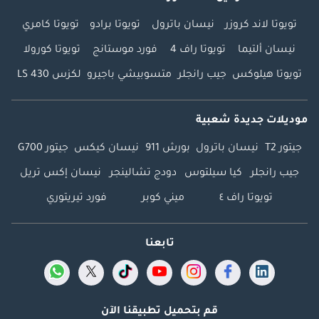
تويوتا لاند كروزر
نيسان باترول
تويوتا برادو
تويوتا كامري
نيسان ألتيما
تويوتا راف 4
فورد موستانج
تويوتا كورولا
تويوتا هيلوكس
جيب رانجلر
متسوبيشي باجيرو
لكزس LS 430
موديلات جديدة شعبية
جيتور T2
نيسان باترول
بورش 911
نيسان كيكس
جيتور G700
جيب رانجلر
كيا سيلتوس
دودج تشالينجر
نيسان إكس تريل
تويوتا راف ٤
ميني كوبر
فورد تيريتوري
تابعنا
قم بتحميل تطبيقنا الآن