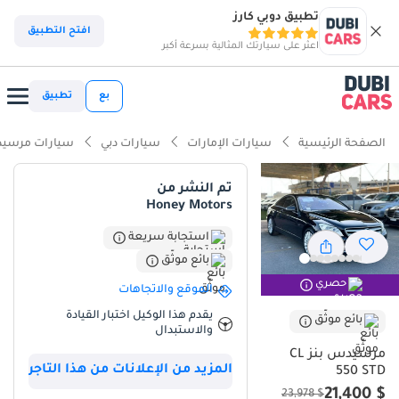
تطبيق دوبي كارز
افتح التطبيق
اعثر على سيارتك المثالية بسرعة أكبر
بع
تطبيق
الصفحة الرئيسية
سيارات الإمارات
سيارات دبي
سيارات مرسيد
تم النشر من
Honey Motors
استجابة سريعة
بائع موثّق
حصري
الموقع والاتجاهات
يقدم هذا الوكيل اختبار القيادة
بائع موثّق
والاستبدال
مرسيدس بنز CL
المزيد من الإعلانات من هذا التاجر
550 STD
$ 21,400
$ 23,978