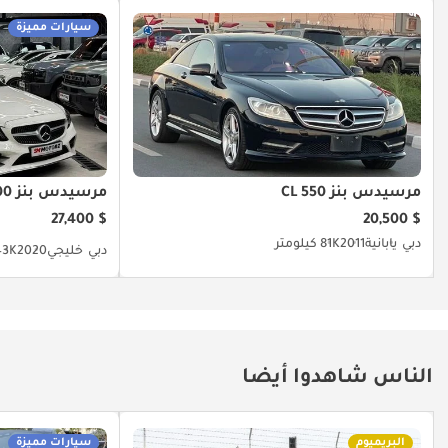
سيارات مميزة
مرسيدس بنز CL 550
مرسيدس بنز C 200
$ 27,400
$ 20,500
دبي
يابانية
2011
81K كيلومتر
دبي
خليجي
2020
43K كيلوم
الناس شاهدوا أيضا
البريميوم
سيارات مميزة