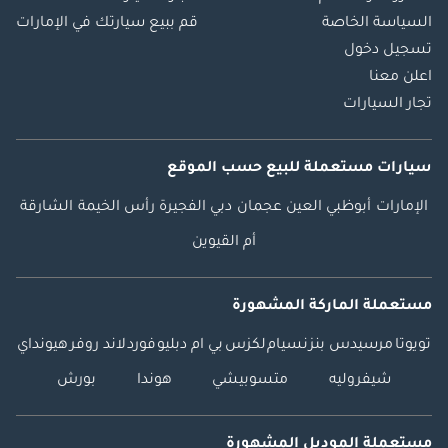
السياسة الخاصة
قم ببيع سيارتك في الإمارات
تسجيل دخول
اعلن معنا
تجار السيارات
سيارات مستعملة
للبيع
حسب الموقع
الإمارات
أبوظبي
العين
عجمان
دبي
الفجيرة
رأس الخيمة
الشارقة
أم القيوين
مستعملة الماركة المشهورة
تويوتا
مرسيدس بنز
نسيام
لكزس
بي ام دبليو
فورد
لاند روفر
هيونداي
شيفروليه
متسوبيشي
هوندا
بورش
مستعملة الموديل المشهورة