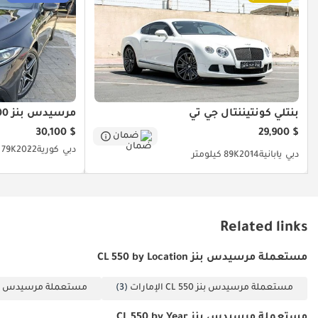
بنتلي كونتيننتال جي تي
مرسيدس بنز CLS 300
$ 30,100
$ 29,900
ضمان
دبي
كورية
2022
79K كيلومتر
دبي
يابانية
2014
89K كيلومتر
Related links
مستعملة مرسيدس بنز CL 550 by Location
مستعملة مرسيدس بنز CL 550 الإمارات
(3)
مستعملة مرسيدس بنز CL 550 