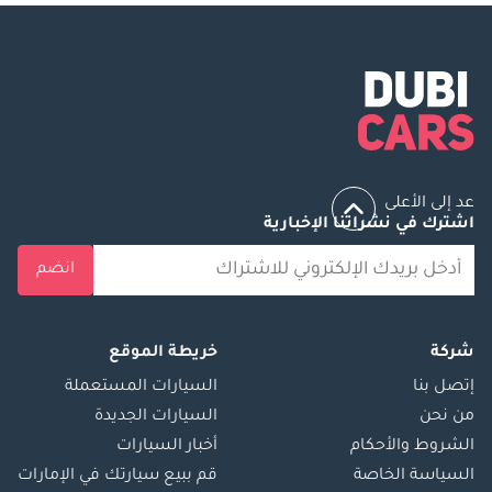
المستعملة قادر على
معاينة وشراء
سيارتك من أمام الباب
حاليا توفر لك الوقت
والمال. كيفيه اتمام
هذه الخدمة اختر
سياراتك من صفحتنا
عد إلى الأعلى
علي الأنترنت. أتصل
اشترك في نشراتنا الإخبارية
بمسؤول المبيعات
لدينا التزامات
انضم
بالترتيبات المطلوبة.
ستصلك السياره في
اليوم التالي الي باب
شركة
خريطة الموقع
الآلاف في الوقت
إتصل بنا
السيارات المستعملة
المناسب لك. نحن
من نحن
السيارات الجديدة
نقبل التجارة في!
الشروط والأحكام
أخبار السيارات
سيارتك القديمة للبيع!
السياسة الخاصة
قم ببيع سيارتك في الإمارات
نشتري جميع أنواع