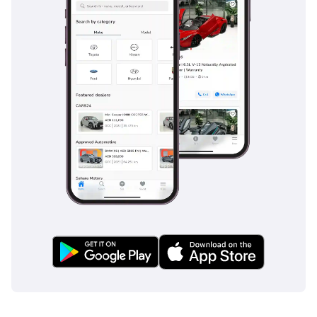
سيارتك المستقبلية
على عتبة داركم لتوفير
وقتك وأموالك. كيف
تعمل: 1- اختر سيارتك
من صفحة الويب
الخاصة بنا ( 2- اتصل
بوكلاء المبيعات لدينا
وقم بإجراء الترتيبات
اللازمة 3- سيتم
تسليم السيارة عند
عتبة داركم في
التوقيت المناسب لك
في يوم العمل التالي.
بيع أو شراء أو
استبدال سيارتك من
أمام الآلاف لخدمة
جديدة من معرض هني
جيدوشا للسيارات