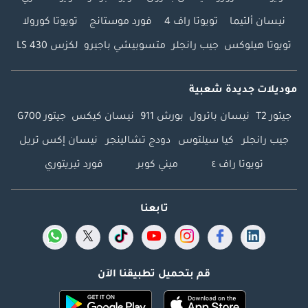
السفر والتأشيرة •
نيسان ألتيما
تويوتا راف 4
فورد موستانج
تويوتا كورولا
نسخة من بطاقة
تويوتا هيلوكس
جيب رانجلر
متسوبيشي باجيرو
لكزس LS 430
الهوية الإماراتية
(**لأصحاب الأعمال
الحرة:**) • رخصة
موديلات جديدة شعبية
تجارية • عقد تأسيس •
جيتور T2
نيسان باترول
بورش 911
نيسان كيكس
جيتور G700
نسخ من جوازات سفر
جميع الشركاء • نسخ
جيب رانجلر
كيا سيلتوس
دودج تشالينجر
نيسان إكس تريل
من جواز سفر وتأشيرة
تويوتا راف ٤
ميني كوبر
فورد تيريتوري
مقدم الطلب • بطاقة
الهوية الإماراتية •
كشف حساب بنكي
تابعنا
شخصي لآخر 3 أشهر •
كشف حساب بنكي
للشركة لآخر 3 أشهر
(**للشركات**) •
قم بتحميل تطبيقنا الآن
رخصة تجارية • عقد
تأسيس • نسخ من