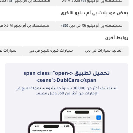
مستعملة بي أم دبليو X6 M 2025
(6)
مستعملة بي أم دبليو X6 M 2021
(3)
مواقع التواصل
الاجتماعي: فيسبوك:
بعض موديلات بي أم دبليو الأخرى
إنستغرام: هاني
جيدوشا موتورز
مستعملة بي أم دبليو X6 في دبي
(86)
مستعملة بي أم دبليو X5 M في دبي
للسيارات
روابط أخرى
المستعملة TRADING
COMPANY LLC ™®
ألمانية سيارات في دبي
سيارات كبيرة للبيع في دبي
سيارات عائ
سيتم تطبيق ضريبة
القيمة المضافة
بنسبة 5٪ على شراء
تحميل تطبيق <span class="open-
أو بيع أو استبدال
sens">DubiCars</span>
سيارة أحلامك عند
استكشف أكثر من 30،000 سيارة جديدة ومستعملة للبيع في
عتبة داركم. الخدمة
الإمارات من أكثر من 350 وكيل معتمد.
الأكثر ابتكارًا وموثوقية
وملاءمة من شركة
Honey Jidosha Used
Cars Motors التي
تسمح لك بفحص