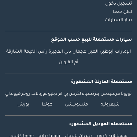
تسجيل دخول
السيارات نقدًا خلال
اعلن معنا
15 دقيقة! تفضل بزيارة
تجار السيارات
معرضنا وقم ببيع
سيارتك القديمة الآن!
-------------------------------
سيارات مستعملة
للبيع
حسب الموقع
-------------------------------
------------ مستندات
الإمارات
أبوظبي
العين
عجمان
دبي
الفجيرة
رأس الخيمة
الشارقة
التمويل البنكي
أم القيوين
المطلوبة من هوني
جيدوشا للسيارات
مستعملة الماركة المشهورة
المستعملة هي
كالتالي: ينطبق على
تويوتا
مرسيدس بنز
نسيام
لكزس
بي ام دبليو
فورد
لاند روفر
هيونداي
موديلات 2017 وما
شيفروليه
متسوبيشي
هوندا
بورش
فوق فقط
(**للموظفين**) •
شهادة راتب • كشف
مستعملة الموديل المشهورة
حساب بنكي لآخر 3
أشهر • نسخ من جواز
تويوتا لاند كروزر
نيسان باترول
تويوتا برادو
تويوتا كامري