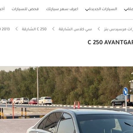
لة
السيارات الجديدة
اعرف سعر سيارتك
فحص للسيارات
أخب
ات مرسيدس بنز
سي كلاس الشارقة
C 250 الشارقة
C 250 2013 الشارقة
بيكارز
وم من NCAP
ة انخفاض في القيمة في الفئة
تي فاخر قياسي