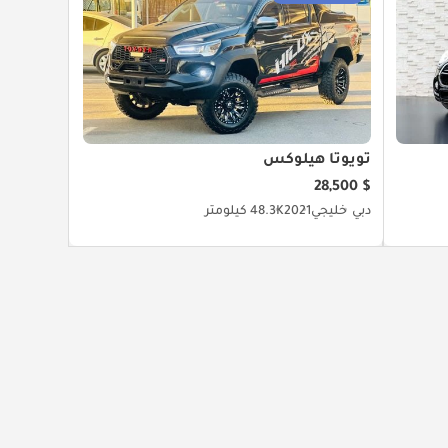
تويوتا هيلوكس
$ 28,500
دبي
خليجي
2021
48.3K كيلومتر