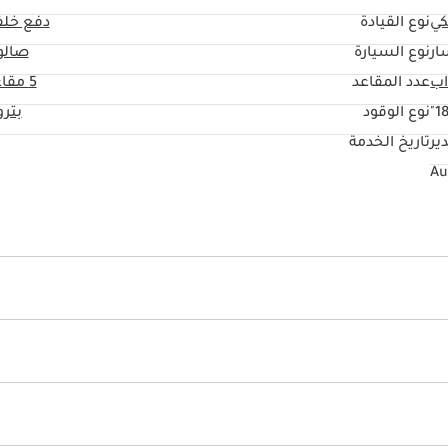
كي
نوع القيادة
دفع خلف
ار
نوع السيارة
صالو
عدد المقاعد
5 مقاعد
18
نوع الوقود
بتر
ير
تاريخ الخدمة
يو أس بي
ذراع تبديل السرعات
نظام المعلومات والترفيه
ق القفازات
مسند الرأس الخلفي
طي المقعد الخلفي
ية
مكبرات صوت أمامية
مكبرات صوت خلفية
هوائي
DRLs
عادم مزدوج
لفية