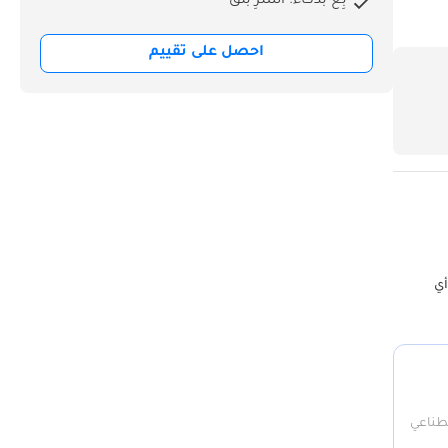
بِع بذكاء. اشترِ بثق
احصل على تقييم
أي
صطناعي