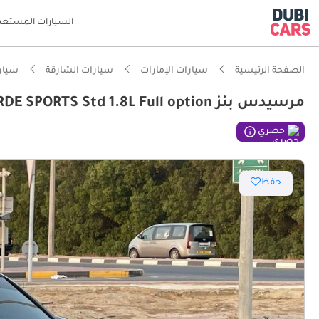
السيارات المستعم
الصفحة الرئيسية
سيارات الإمارات
سيارات الشارقة
سيار
مرسيدس بنز C 250 AVANTGARDE SPORTS Std 1.8L Full option
ذكاء دو
حصري
تصنيف أمان 5 نج
حفظ
أقل نسب
نظام صو