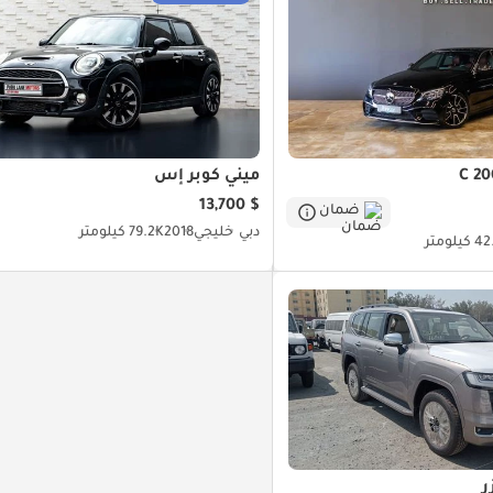
ميني كوبر إس
$ 13,700
ضمان
دبي
خليجي
2018
79.2K كيلومتر
يلومتر
ر