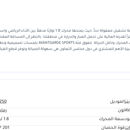
تعتبر هذه السيارة خياراً مثالياً لمن يبحث عن الفخامة الألمانية العريقة بتكلفة تشغيل معقولة جداً، حيث يمنحها محرك 1.8 توازنًا مذهلاً بين
ً لقدرته العالية على تحمل الغبار والحرارة في منطقتنا. بالنظر إلى المسافة المق
مقارنة بعمر السيارة، نجدها في حالة ممتازة تعكس العناية الفائقة بميكانيك المحرك وناقل الحركة. تتفوق فئة AVANTGARDE SPORTS بلمسات 
 الميزة الأهم للمشتري في دول مجلس التعاون هي سهولة الصيانة وتوفر قطع الغيار
نز
الموديل
250
AV
لون
رماد
ود
سعة المحرك
1.8 ليتر
ات
قوة الحصان
201 HP