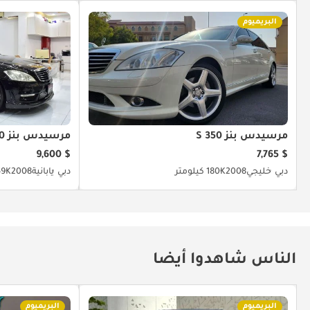
البريميوم
مرسيدس بنز S 350
مرسيدس بنز S 600
$ 9,600
$ 7,765
دبي
خليجي
2008
180K كيلومتر
دبي
يابانية
2008
169K كيل
الناس شاهدوا أيضا
البريميوم
البريميوم