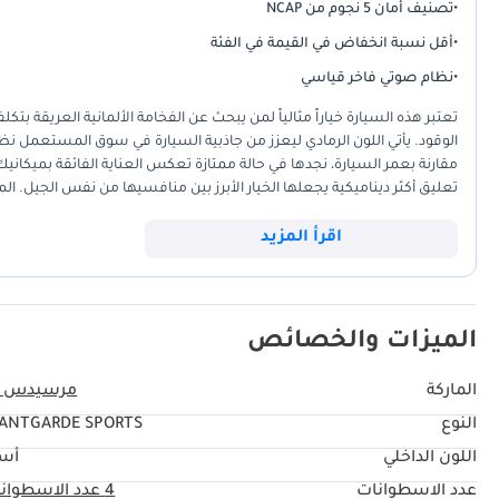
•
تصنيف أمان 5 نجوم من NCAP
•
أقل نسبة انخفاض في القيمة في الفئة
•
نظام صوتي فاخر قياسي
الوقود. يأتي اللون الرمادي ليعزز من جاذبية السيارة في سوق المستعمل نظرا
تعليق أكثر ديناميكية يجعلها الخيار الأبرز بين منافسيها من نفس الجيل.
كل مكان، مما يجعل امتلاكها تجربة خالية من المتاعب.
اقرأ المزيد
الميزات والخصائص
الماركة
مرسيدس ب
النوع
ANTGARDE SPORTS
اللون الداخلي
أس
عدد الاسطوانات
4
عدد الاسطوان