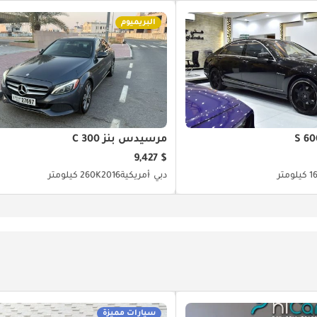
البريميوم
مرسيدس بنز C 300
$ 9,427
ومتر
دبي
أمريكية
2016
260K كيلومتر
سيارات مميزة