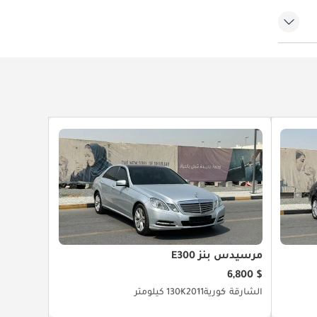
اصة
مرسيدس بنز E300
$ 6,800
الشارقة
كورية
2011
130K كيلومتر