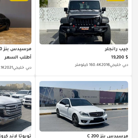
جيب رانجلر
مرسيدس بنز C 200
$ 19,200
أطلب السعر
دبي
خليجي
2018
160.4K كيلومتر
دبي
خليجي
2021
42.1K ك
مرسيدس بنز C 200
تويوتا لاند كروز