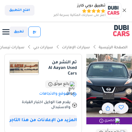
تطبيق دوبي كارز
ذكاء دوبي كارز
افتح التطبيق
اعثر على سيارتك المثالية بسرعة أكبر
ذكاء دوبيكارز
بع
تطبيق
أبرز المواصفات
الصفحة الرئيسية
سيارات الإمارات
سيارات دبي
سيارات نيسان
تصنيف السلامة 5 نجوم من NCAP
تم النشر من
Al Aayan Used
أقل تكلفة تشغيل في فئتها
Cars
أقل معدل استهلاك في فئته
بائع موثّق
الموقع والاتجاهات
ملخص
يقدم هذا الوكيل اختبار القيادة
تُعدّ نيسان جوك هذه خيارًا مميزًا لسوق دول مجلس التعاون الخليجي، إذ
والاستبدال
تجمع بين تصميمها العصري الأنيق وموثوقية الهندسة اليابانية التي
تشتهر بها المنطقة. وبفضل عدادها الذي يقلّ عن المتوسط بالنسبة
المزيد من الإعلانات من هذا التاجر
حصري
لسيارة من نفس عمرها في الإمارات، تُقدّم قيمةً رائعةً للمشتري الباحث
عن سيارة كروس أوفر بحالة ممتازة. يُعدّ اللون الأسود الخارجي من أكثر