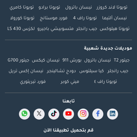
تويوتا لاند كروزر
نيسان باترول
تويوتا برادو
تويوتا كامري
نيسان ألتيما
تويوتا راف 4
فورد موستانج
تويوتا كورولا
تويوتا هيلوكس
جيب رانجلر
متسوبيشي باجيرو
لكزس LS 430
موديلات جديدة شعبية
جيتور T2
نيسان باترول
بورش 911
نيسان كيكس
جيتور G700
جيب رانجلر
كيا سيلتوس
دودج تشالينجر
نيسان إكس تريل
تويوتا راف ٤
ميني كوبر
فورد تيريتوري
تابعنا
قم بتحميل تطبيقنا الآن