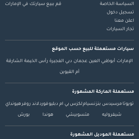
السياسة الخاصة
قم ببيع سيارتك في الإمارات
تسجيل دخول
اعلن معنا
تجار السيارات
سيارات مستعملة
للبيع
حسب الموقع
الإمارات
أبوظبي
العين
عجمان
دبي
الفجيرة
رأس الخيمة
الشارقة
أم القيوين
مستعملة الماركة المشهورة
تويوتا
مرسيدس بنز
نسيام
لكزس
بي ام دبليو
فورد
لاند روفر
هيونداي
شيفروليه
متسوبيشي
هوندا
بورش
مستعملة الموديل المشهورة