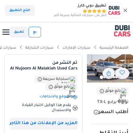
تطبيق دوبي كارز
ذكاء دوبي كارز
افتح التطبيق
اعثر على سيارتك المثالية بسرعة أكبر
ذكاء دوبيكارز
بع
تطبيق
أبرز المواصفات
الصفحة الرئيسية
سيارات الإمارات
سيارات الشارقة
سيارات توي
مصمم خصيصًا للطرق الوعرة
تم النشر من
Al Nujoom Al Malakiah Used Cars
أقل معدل استهلاك في فئته
استجابة سريعة
تصنيف السلامة 5 نجوم من NCAP
بائع موثّق
بائع موثّق
ملخص
الموقع والاتجاهات
تويوتا برادو TX-L
يقدم هذا الوكيل اختبار القيادة
تُعدّ سيارة تويوتا برادو TX-L موديل 2013 واحدة من أكثر سيارات الدفع
والاستبدال
أطلب السعر
الرباعي العائلية موثوقيةً وطلبًا في سوق دول مجلس التعاون الخليجي، لا
سيما بلونها الفضي المتين الذي يُقاوم شمس الشرق الأوسط بكفاءة
المزيد من الإعلانات من هذا التاجر
عالية. ورغم أنها موديل 2013، إلا أن كونها سيارة بسبعة مقاعد تعمل
بمحرك بنزين V6 يجعلها الخيار الأمثل للعائلات ومحبي المغامرات في