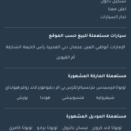
تسجيل دخول
اعلن معنا
تجار السيارات
سيارات مستعملة
للبيع
حسب الموقع
الإمارات
أبوظبي
العين
عجمان
دبي
الفجيرة
رأس الخيمة
الشارقة
أم القيوين
مستعملة الماركة المشهورة
تويوتا
مرسيدس بنز
نسيام
لكزس
بي ام دبليو
فورد
لاند روفر
هيونداي
شيفروليه
متسوبيشي
هوندا
بورش
مستعملة الموديل المشهورة
تويوتا لاند كروزر
نيسان باترول
تويوتا برادو
تويوتا كامري