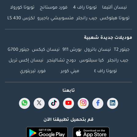
نيسان ألتيما
تويوتا راف 4
فورد موستانج
تويوتا كورولا
تويوتا هيلوكس
جيب رانجلر
متسوبيشي باجيرو
لكزس LS 430
موديلات جديدة شعبية
جيتور T2
نيسان باترول
بورش 911
نيسان كيكس
جيتور G700
جيب رانجلر
كيا سيلتوس
دودج تشالينجر
نيسان إكس تريل
تويوتا راف ٤
ميني كوبر
فورد تيريتوري
تابعنا
قم بتحميل تطبيقنا الآن