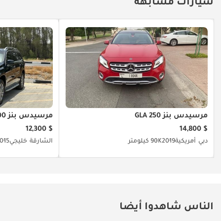
سيارات مشابهة
مرسيدس بنز GLA 250
مرسيدس بنز ML 400
$ 12,300
$ 14,800
دبي
أمريكية
2019
90K كيلومتر
الشارقة
خليجي
015
الناس شاهدوا أيضا