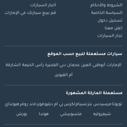
الشروط والأحكام
أخبار السيارات
السياسة الخاصة
قم ببيع سيارتك في الإمارات
تسجيل دخول
اعلن معنا
تجار السيارات
سيارات مستعملة
للبيع
حسب الموقع
الإمارات
أبوظبي
العين
عجمان
دبي
الفجيرة
رأس الخيمة
الشارقة
أم القيوين
مستعملة الماركة المشهورة
تويوتا
مرسيدس بنز
نسيام
لكزس
بي ام دبليو
فورد
لاند روفر
هيونداي
شيفروليه
متسوبيشي
هوندا
بورش