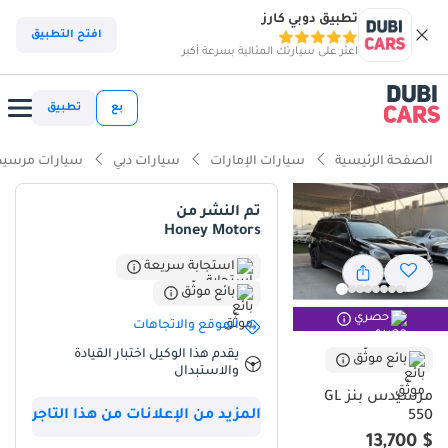
تطبيق دوبي كارز
افتح التطبيق
اعثر على سيارتك المثالية بسرعة أكبر
بع
تطبيق
الصفحة الرئيسية
سيارات الإمارات
سيارات دبي
سيارات مرسيد
تم النشر من
Honey Motors
استجابة سريعة
بائع موثّق
حصري
الموقع والاتجاهات
يقدم هذا الوكيل اختبار القيادة
بائع موثّق
والاستبدال
مرسيدس بنز GL
المزيد من الإعلانات من هذا التاجر
550
$ 13,700