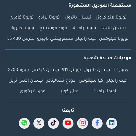
مستعملة الموديل المشهورة
تويوتا لاند كروزر
نيسان باترول
تويوتا برادو
تويوتا كامري
نيسان ألتيما
تويوتا راف 4
فورد موستانج
تويوتا كورولا
تويوتا هيلوكس
جيب رانجلر
متسوبيشي باجيرو
لكزس LS 430
موديلات جديدة شعبية
جيتور T2
نيسان باترول
بورش 911
نيسان كيكس
جيتور G700
جيب رانجلر
كيا سيلتوس
دودج تشالينجر
نيسان إكس تريل
تويوتا راف ٤
ميني كوبر
فورد تيريتوري
تابعنا