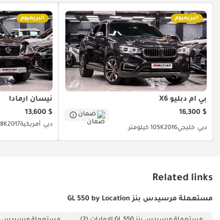
البريميوم
البريميوم
بي أم دبليو X6
نيسان أرمادا
$ 13,600
$ 16,300
ضمان
دبي
أمريكية
2017
88K كيلو
دبي
خليجي
2016
105K كيلومتر
Related links
مستعملة مرسيدس بنز GL 550 by Location
مستعملة مرسيدس بنز GL 550 الإمارات
(2)
مستعملة مرسيدس بنز GL 550 