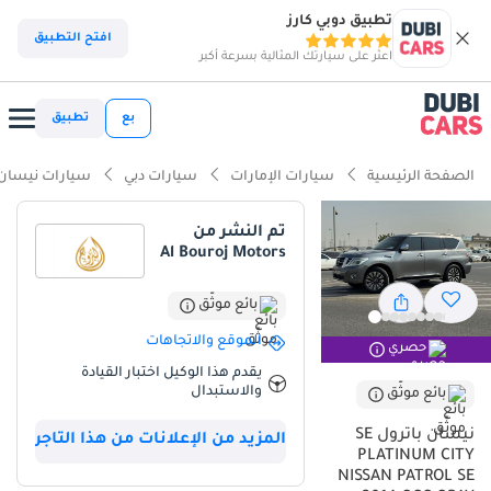
تطبيق دوبي كارز
افتح التطبيق
اعثر على سيارتك المثالية بسرعة أكبر
بع
تطبيق
الصفحة الرئيسية
سيارات الإمارات
سيارات دبي
سيارات نيسان
تم النشر من
Al Bouroj Motors
بائع موثّق
الموقع والاتجاهات
حصري
يقدم هذا الوكيل اختبار القيادة
والاستبدال
بائع موثّق
نيسان باترول SE
المزيد من الإعلانات من هذا التاجر
PLATINUM CITY
NISSAN PATROL SE