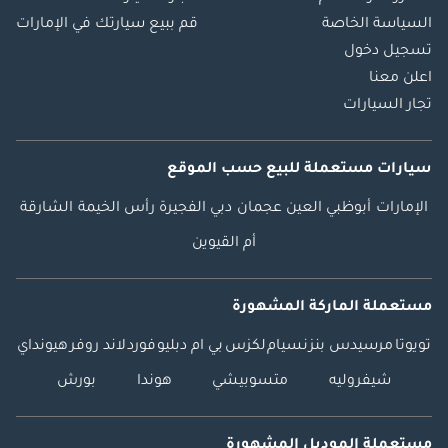
السياسة الخاصة
قم ببيع سيارتك في الإمارات
تسجيل دخول
اعلن معنا
تجار السيارات
سيارات مستعملة
للبيع
حسب الموقع
الإمارات
أبوظبي
العين
عجمان
دبي
الفجيرة
رأس الخيمة
الشارقة
أم القيوين
مستعملة الماركة المشهورة
تويوتا
مرسيدس بنز
نسيام
لكزس
بي ام دبليو
فورد
لاند روفر
هيونداي
شيفروليه
متسوبيشي
هوندا
بورش
مستعملة الموديل المشهورة