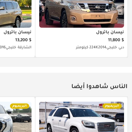
نيسان باترول
نيسان باترول
$ 13,200
$ 11,800
دبي
خليجي
2014
224K كيلومتر
الشارقة
خليجي
016
الناس شاهدوا أيضا
البريميوم
البريميوم