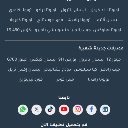
تويوتا لاند كروزر
نيسان باترول
تويوتا برادو
تويوتا كامري
نيسان ألتيما
تويوتا راف 4
فورد موستانج
تويوتا كورولا
تويوتا هيلوكس
جيب رانجلر
متسوبيشي باجيرو
لكزس LS 430
موديلات جديدة شعبية
جيتور T2
نيسان باترول
بورش 911
نيسان كيكس
جيتور G700
جيب رانجلر
كيا سيلتوس
دودج تشالينجر
نيسان إكس تريل
تويوتا راف ٤
ميني كوبر
فورد تيريتوري
تابعنا
قم بتحميل تطبيقنا الآن