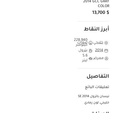
2014 GCC GRAY
COLOR
$ 13,700
أبرز النقاط
228,940
خليجي
مواصفات
كيلومتر
2014
بترول
5.6
معرض
ليتر
التفاصيل
تعليقات البائع
نيسان باترول SE 2014
خليجي، لون رمادي