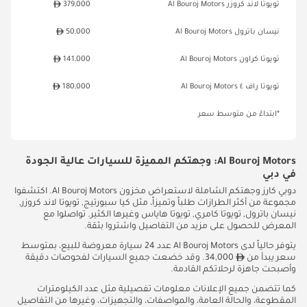
تويوتا لاند كروزر Al Bouroj Motors
379,000
نيسان باترول Al Bouroj Motors
50,000
تويوتا كراون Al Bouroj Motors
141,000
تويوتا راف ٤ Al Bouroj Motors
180,000
*ابتداءً من متوسط سعر
Al Bouroj Motors: وجهتكم المميزة للسيارات عالية الجودة
في دبي
دوبي كارز وجهتكم الشاملة لاستعراض مخزون Al Bouroj Motors. اكتشفوا
مجموعة من أكثر الطرازات طلباً وتميزاً، مثل كيا سبورتيج, تويوتا لاند كروزر,
نيسان باترول, تويوتا كامري, تويوتا هاياس وغيرها الكثير. تواصلوا مع
المعرض للحصول على مزيد من التفاصيل واشتروا بثقة.
يتوفر حالياً لدى Al Bouroj Motors عدد 24 سيارة معروضة للبيع، بمتوسط
سعر يبدأ من
34,000. وقد خضعت جميع السيارات لفحوصات دقيقة
وأصبحت جاهزة لرحلاتكم القادمة.
كما تتضمن جميع الإعلانات معلومات تفصيلية مثل عدد الكيلومترات
المقطوعة، والحالة العامة، والمواصفات، والتجهيزات، وغيرها من التفاصيل