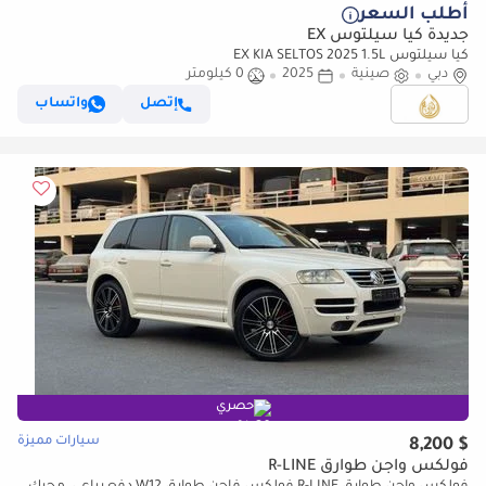
أطلب السعر
جديدة كيا سيلتوس EX
كيا سيلتوس EX KIA SELTOS 2025 1.5L
دبي
صينية
2025
0 كيلومتر
إتصل
واتساب
حصري
سيارات مميزة
$ 8,200
فولكس واجن طوارق R-LINE