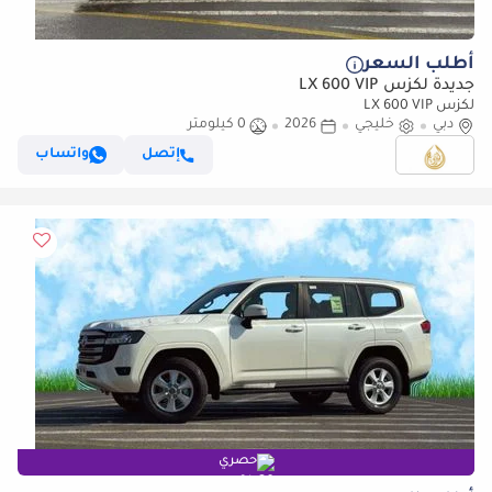
أطلب السعر
جديدة لكزس LX 600 VIP
لكزس LX 600 VIP
دبي
خليجي
2026
0 كيلومتر
إتصل
واتساب
حصري