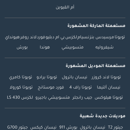
أم القيوين
مستعملة الماركة المشهورة
تويوتا
مرسيدس بنز
نسيام
لكزس
بي ام دبليو
فورد
لاند روفر
هيونداي
شيفروليه
متسوبيشي
هوندا
بورش
مستعملة الموديل المشهورة
تويوتا لاند كروزر
نيسان باترول
تويوتا برادو
تويوتا كامري
نيسان ألتيما
تويوتا راف 4
فورد موستانج
تويوتا كورولا
تويوتا هيلوكس
جيب رانجلر
متسوبيشي باجيرو
لكزس LS 430
موديلات جديدة شعبية
جيتور T2
نيسان باترول
بورش 911
نيسان كيكس
جيتور G700