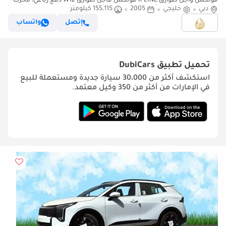
فولكس واجن طوارق R-LINE فولكس فاجن طوارق W12 دفع رباعي، محرك
بنزين W12، ناقل حركة أوتوماتيكي، مقاعد جلدية كاملة، مقاعد كهربا
دبي
خليجي
2005
155,115 كيلومتر
إتصل
واتساب
تحميل تطبيق
DubiCars
استكشف أكثر من 30،000 سيارة جديدة ومستعملة للبيع
في الإمارات من أكثر من 350 وكيل معتمد.