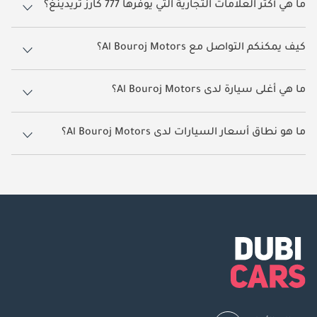
ما هي أكثر العلامات التجارية التي يوفرها 777 كارز تريدينغ؟
يوفر Al Bouroj Motors مجموعة كبيرة من سيارات كيا سبورتيج, تويوتا لاند
كروزر, نيسان باترول, تويوتا كامري, تويوتا هاياس
كيف يمكنكم التواصل مع Al Bouroj Motors؟
يمكنكم التواصل مع Al Bouroj Motors مباشرةً عبر أزرار الاتصال وواتساب
الظاهرة على جميع إعلاناتهم في دوبي كارز. ويُعد التواصل من خلال صفحة
ما هي أغلى سيارة لدى Al Bouroj Motors؟
السيارة نفسها أسرع طريقة للحصول على معلومات دقيقة حول تلك
السيارة.
أغلى سيارة معروضة لدى Al Bouroj Motors هي نيسان باترول بسعر يقارب
444,999
ما هو نطاق أسعار السيارات لدى Al Bouroj Motors؟
تتراوح أسعار السيارات لدى Al Bouroj Motors بين
30,000 -
444,999