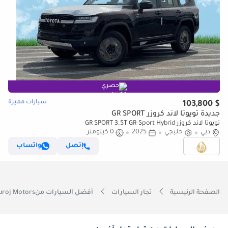
حصري
سيارات مميزة
$ 103,800
جديدة تويوتا لاند كروزر GR SPORT
تويوتا لاند كروزر GR SPORT 3.5T GR-Sport Hybrid
دبي
خليجي
2025
0 كيلومتر
إتصل
واتساب
الصفحة الرئيسية
تجار السيارات
أفضل السيارات منAl Bouroj Motors