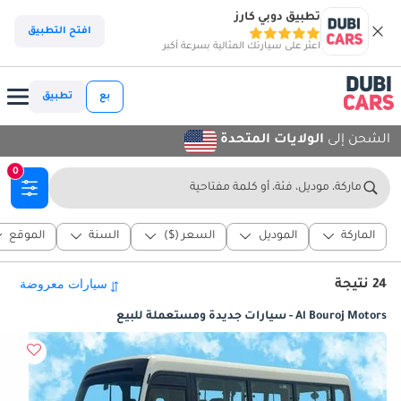
تطبيق دوبي كارز
افتح التطبيق
اعثر على سيارتك المثالية بسرعة أكبر
بع
تطبيق
الشحن إلى
الولايات المتحدة
0
ماركة، موديل، فئة، أو كلمة مفتاحية
الماركة
الموديل
السعر ($)
السنة
الموقع
24 نتيجة
Al Bouroj Motors - سيارات جديدة ومستعملة للبيع