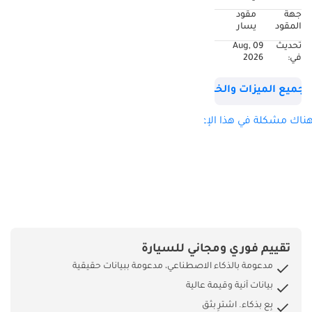
الإمارات العربية
جهة
مقود
المتحدة الموقع
المقود
يسار
شامشاد مورورز
تحديث
09 Aug,
ش.م.ح متجر 24 رأس
في:
2026
الخور
جميع الميزات والخصائص
ناك مشكلة في هذا الإعلان؟
تقييم فوري ومجاني للسيارة
مدعومة بالذكاء الاصطناعي، مدعومة ببيانات حقيقية
بيانات آنية وقيمة عالية
بِع بذكاء. اشترِ بثق