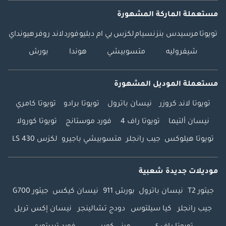
مستعملة الماركة المشهورة
تويوتا
مرسيدس بنز
نسيام
لكزس
بي ام دبليو
فورد
لاند روفر
هيونداي
شيفروليه
متسوبيشي
هوندا
بورش
مستعملة الموديل المشهورة
تويوتا لاند كروزر
نيسان باترول
تويوتا برادو
تويوتا كامري
نيسان ألتيما
تويوتا راف 4
فورد موستانج
تويوتا كورولا
تويوتا هيلوكس
جيب رانجلر
متسوبيشي باجيرو
لكزس LS 430
موديلات جديدة شعبية
جيتور T2
نيسان باترول
بورش 911
نيسان كيكس
جيتور G700
جيب رانجلر
كيا سيلتوس
دودج تشالينجر
نيسان إكس تريل