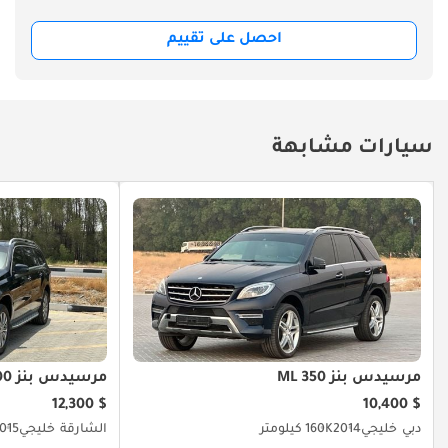
احصل على تقييم
سيارات مشابهة
مرسيدس بنز ML 350
مرسيدس بنز ML 400
$ 12,300
$ 10,400
دبي
خليجي
2014
160K كيلومتر
الشارقة
خليجي
015