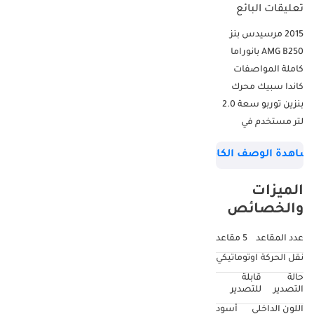
تعليقات البائع
2015 مرسيدس بنز
AMG B250 بانوراما
كاملة المواصفات
كاندا سبيك محرك
بنزين توربو سعة 2.0
لتر مستخدم في
مرسيدس بنز الفئة B
شاهدة الوصف الكامل
2015 سنة 85300 كم
بانوراما عرض سيارة
الميزات
ذكية مكبرات صوت
والخصائص
JBL مساعد حارة بدون
مفتاح مثبت السرعة
عدد المقاعد
5 مقاعد
التحكم بالرادار السعر
نقل الحركة
اوتوماتيكي
قابل للتفاوض تصريح
حالة
قابلة
هيئة الطرق
التصدير
للتصدير
والمواصلات في
اللون الداخلي
أسود