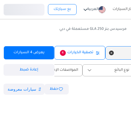
تسجيل دخول
ار السيارات
العربية
بع سيارتك
مرسيدس بنز GLA 250 مستعملة في دبي
تصفية الخيارات
يعرض
4
السيارات
4
إعادة ضبط
نوع البائع
المواصفات الإقليمية
حفظ