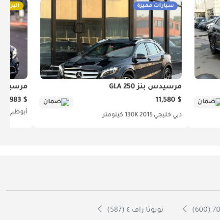
سيارات مميزة
البريميو
مرسيدس بنز GLA 250
مرسيدس بنز 
$ 17,983
$ 11,580
ضمان
ضمان
أبوظبي
أمر
دبي
خليجي
2015
130K كيلومتر
تويوتا راف ٤ (587)