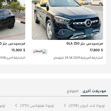
مرسيدس بنز GLA 250
مرسيدس بنز GLA 250
$ 15,900
$ 17,800
ضمان
الشارقة
أمريكية
2021
29.5K كيلومتر
الشارقة
أخرى
2018
موديلات أخرى
الموقع
تويوتا لاند كروزر (2178)
تويوتا هيلوكس (1711)
تويوتا