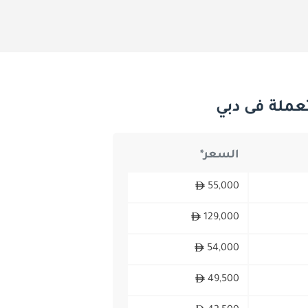
السعر*
55,000
129,000
54,000
49,500