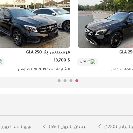
مرسيدس بنز GLA 250
$ 13,700
ضمان
45K كيلومتر
الشارقة
كندية
2019
87K كيلومتر
 برادو (1280)
نيسان باترول (656)
تويوتا لاند كروزر 70 (600)