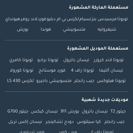
مستعملة الماركة المشهورة
تويوتا
مرسيدس بنز
نسيام
لكزس
بي ام دبليو
فورد
لاند روفر
هيونداي
شيفروليه
متسوبيشي
هوندا
بورش
مستعملة الموديل المشهورة
تويوتا لاند كروزر
نيسان باترول
تويوتا برادو
تويوتا كامري
نيسان ألتيما
تويوتا راف 4
فورد موستانج
تويوتا كورولا
تويوتا هيلوكس
جيب رانجلر
متسوبيشي باجيرو
لكزس LS 430
موديلات جديدة شعبية
جيتور T2
نيسان باترول
بورش 911
نيسان كيكس
جيتور G700
جيب رانجلر
كيا سيلتوس
دودج تشالينجر
نيسان إكس تريل
تويوتا راف ٤
ميني كوبر
فورد تيريتوري