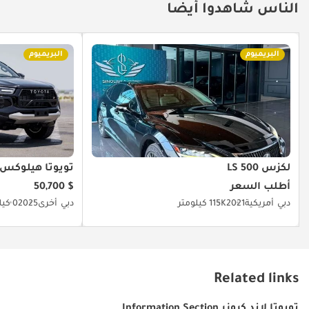
الناس شاهدوا أيضا
البريميوم
البريميوم
لكزس LS 500
تويوتا هيلوكس
أطلب السعر
$ 50,700
دبي
أمريكية
2021
115K كيلومتر
دبي
أخرى
2025
0 كيلومتر
Related links