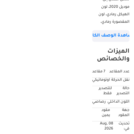
موديل 2020، لون
الهيكل رمادي، لون
المقصورة رمادي،
قيادة باليد اليمنى،
شاهدة الوصف الكامل
المسافة المقطوعة =
60,222 كم، فتحة
الميزات
سقف، صندوق تبريد،
والخصائص
زر تشغيل، مقاعد
كهربائية جلدية +
عدد المقاعد
7 مقاعد
مقاعد ذاكرة، 7 مقاعد،
نقل الحركة
اوتوماتيكي
عجلات معدنية، دفع
حالة
للتصدير
رباعي، باب خلفي
التصدير
فقط
أوتوماتيكي، كاميرا 360
اللون الداخلي
رصاصي
درجة، مواصفات
جهة
مقود
أستراليا، فئات
المقود
يمين
مستعملة
تحديث
08 Aug,
في:
2026