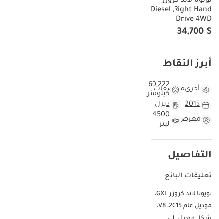
تويوتا لاند كروزر
Diesel ,Right Hand
Drive 4WD
$ 34,700
أبرز النقاط
60,222
أخرى
مواصفات
كيلومتر
2015
ديزل
4500
معرض
ليتر
التفاصيل
تعليقات البائع
تويوتا لاند كروزر GXL،
موديل عام 2015، V8،
شكل معدل إلى