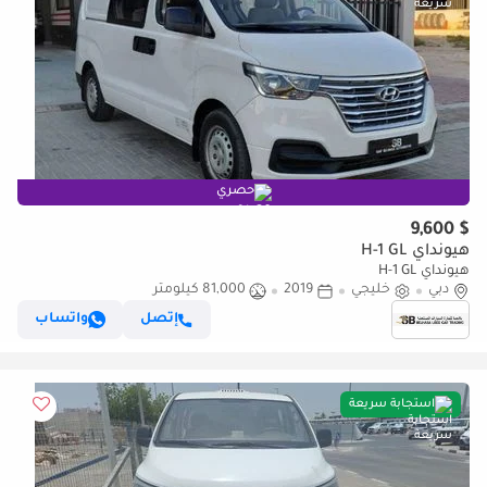
حصري
$ 9,600
هيونداي H-1 GL
هيونداي H-1 GL
دبي
خليجي
2019
81,000 كيلومتر
إتصل
واتساب
استجابة سريعة