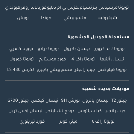
تويوتا
مرسيدس بنز
نسيام
لكزس
بي ام دبليو
فورد
لاند روفر
هيونداي
شيفروليه
متسوبيشي
هوندا
بورش
مستعملة الموديل المشهورة
تويوتا لاند كروزر
نيسان باترول
تويوتا برادو
تويوتا كامري
نيسان ألتيما
تويوتا راف 4
فورد موستانج
تويوتا كورولا
تويوتا هيلوكس
جيب رانجلر
متسوبيشي باجيرو
لكزس LS 430
موديلات جديدة شعبية
جيتور T2
نيسان باترول
بورش 911
نيسان كيكس
جيتور G700
جيب رانجلر
كيا سيلتوس
دودج تشالينجر
نيسان إكس تريل
تويوتا راف ٤
ميني كوبر
فورد تيريتوري