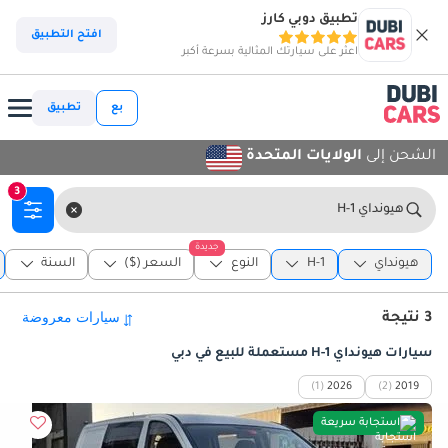
تطبيق دوبي كارز
افتح التطبيق
اعثر على سيارتك المثالية بسرعة أكبر
بع
تطبيق
الشحن إلى
الولايات المتحدة
3
هيونداي H-1
جديدة
هيونداي
H-1
النوع
السعر ($)
السنة
3 نتيجة
سيارات هيونداي H-1 مستعملة للبيع في دبي
(1)
2026
(2)
2019
استجابة سريعة