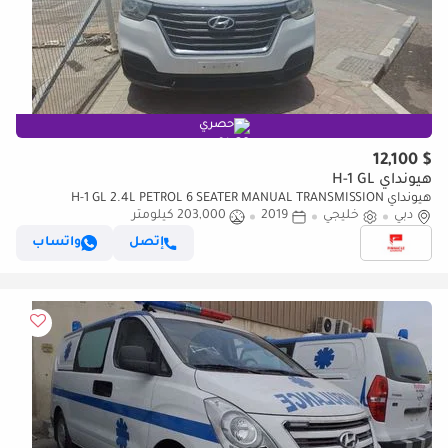
حصري
$ 12,100
هيونداي H-1 GL
هيونداي H-1 GL 2.4L PETROL 6 SEATER MANUAL TRANSMISSION
دبي
خليجي
2019
203,000 كيلومتر
إتصل
واتساب