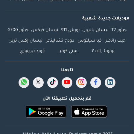
موديلات جديدة شعبية
جيتور T2
نيسان باترول
بورش 911
نيسان كيكس
جيتور G700
جيب رانجلر
كيا سيلتوس
دودج تشالينجر
نيسان إكس تريل
تويوتا راف ٤
ميني كوبر
فورد تيريتوري
تابعنا
قم بتحميل تطبيقنا الآن