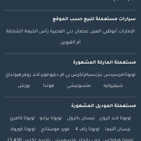
سيارات مستعملة
للبيع
حسب الموقع
الإمارات
أبوظبي
العين
عجمان
دبي
الفجيرة
رأس الخيمة
الشارقة
أم القيوين
مستعملة الماركة المشهورة
تويوتا
مرسيدس بنز
نسيام
لكزس
بي ام دبليو
فورد
لاند روفر
هيونداي
شيفروليه
متسوبيشي
هوندا
بورش
مستعملة الموديل المشهورة
تويوتا لاند كروزر
نيسان باترول
تويوتا برادو
تويوتا كامري
نيسان ألتيما
تويوتا راف 4
فورد موستانج
تويوتا كورولا
تويوتا هيلوكس
جيب رانجلر
متسوبيشي باجيرو
لكزس LS 430