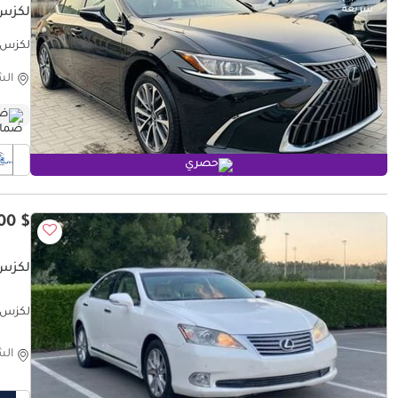
لكزس 50 PLATINUM
لكزس  350 PLATINUM PREMIER
الش
ضم
حصري
$ 5,200
لكزس 50 PRESTIGE
لكزس 350 PRESTIGE Full option
الش