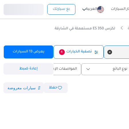
تسجيل دخول
ار السيارات
العربية
بع سيارتك
لكزس ES 350 مستعملة في الشارقة
تصفية الخيارات
يعرض
13
السيارات
4
إعادة ضبط
نوع البائع
المواصفات الإقليمية
حفظ