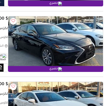
حصري
$ 23,300
لكزس 50 PLATINUM
لكزس  350 PLATINUM 3.5L (302 HP
الش
ضم
حصري
$ 11,000
لكزس 50 TITANIUM
لكزس ES 350 TITANIUM بلاتين