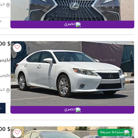
الش
حصري
$ 7,700
لكزس 50 PLATINUM
لكزس  350 PLATINUM
الش
حصري
$ 24,400
استجابة سريعة