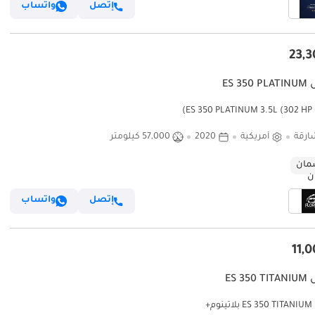
إتصل
واتساب
ES 3
ES)
ارقة
أمريكية
2020
57,000 كيلومتر
ان
إتصل
واتساب
ES 3
وم+