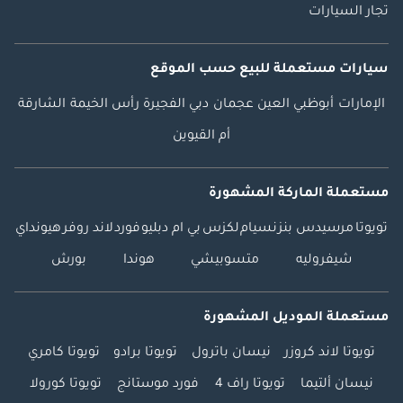
تجار السيارات
سيارات مستعملة
للبيع
حسب الموقع
الإمارات
أبوظبي
العين
عجمان
دبي
الفجيرة
رأس الخيمة
الشارقة
أم القيوين
مستعملة الماركة المشهورة
تويوتا
مرسيدس بنز
نسيام
لكزس
بي ام دبليو
فورد
لاند روفر
هيونداي
شيفروليه
متسوبيشي
هوندا
بورش
مستعملة الموديل المشهورة
تويوتا لاند كروزر
نيسان باترول
تويوتا برادو
تويوتا كامري
نيسان ألتيما
تويوتا راف 4
فورد موستانج
تويوتا كورولا