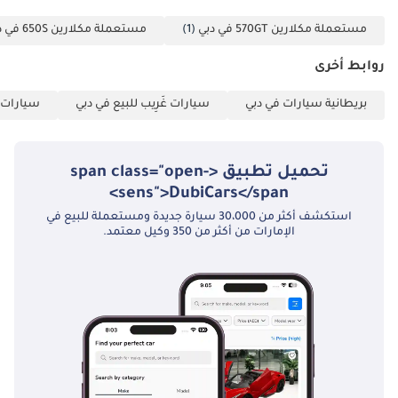
مستعملة مكلارين 570GT في دبي
(1)
مستعملة مكلارين 650S في دبي
روابط أخرى
بريطانية سيارات في دبي
سيارات غَرِيب للبيع في دبي
سيارات خ
تحميل تطبيق <span class="open-
sens">DubiCars</span>
استكشف أكثر من 30،000 سيارة جديدة ومستعملة للبيع في
الإمارات من أكثر من 350 وكيل معتمد.