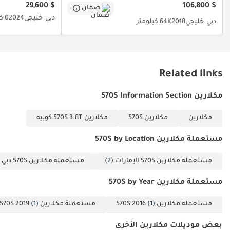
الإلكتروني: إنستغرام:
$ 29,600
$ 106,800
ضمان
فيسبوك: zeusautoae
دبي
خليجي
2024
0 كيلومتر
دبي
خليجي
2018
64K كيلومتر
تيك توك: @zeusautos
معرف DD: 137819-
CKAKC
Related links
مكلارين 570S Information Section
مكلارين
مكلارين 570S
مكلارين 570S 3.8T كوبيه
مستعملة مكلارين 570S by Location
مستعملة مكلارين 570S الإمارات
(2)
مستعملة مكلارين 570S دبي
2)
مستعملة مكلارين 570S by Year
مستعملة مكلارين 570S 2016
(1)
مستعملة مكلارين 570S 2019
(1)
بعض موديلات مكلارين الأخرى