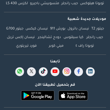
تويوتا هيلوكس
جيب رانجلر
متسوبيشي باجيرو
لكزس LS 430
موديلات جديدة شعبية
جيتور T2
نيسان باترول
بورش 911
نيسان كيكس
جيتور G700
جيب رانجلر
كيا سيلتوس
دودج تشالينجر
نيسان إكس تريل
تويوتا راف ٤
ميني كوبر
فورد تيريتوري
تابعنا
قم بتحميل تطبيقنا الآن