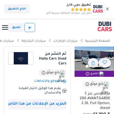
تطبيق دوبي كارز
ذكاء دوبي كارز
افتح التطبيق
اعثر على سيارتك المثالية بسرعة أكبر
ذكاء دوبيكارز
بع
تطبيق
أبرز المواصفات
الصفحة الرئيسية
سيارات الإمارات
سيارات الشارقة
سيارات م
أفضل اقتصاد في استهلاك الوقود في الفئة
تم النشر من
Halla Cars Used
تصنيف أمان 5 نجوم من NCAP
Cars
أقل نسبة انخفاض في القيمة في الفئة
بائع موثّق
حصري
الموقع والاتجاهات
ملخص
بائع موثّق
يقدم هذا الوكيل اختبار القيادة
تعتبر هذه السيارة خياراً ذكياً وفريداً في السوق الإماراتي، حيث تجمع بين
والاستبدال
مرسيدس بنز C
أناقة التصميم الألماني وكفاءة استهلاك الوقود الاستثنائية بفضل محرك
200 AVANTGARDE
الديزل المتطور. مع مسافة مقطوعة تبلغ 94000 كم، فهي لا تزال في ذروة
2.0L Full Option,
المزيد من الإعلانات من هذا التاجر
عطائها الميكانيكي، مما يوفر للمشتري توازناً مثالياً بين السعر والقيمة
diesel
التشغيلية طويلة الأمد. اللون الفضي الكلاسيكي ليس مجرد خيار جمالي،