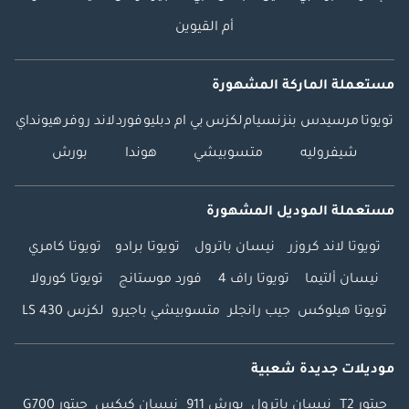
أم القيوين
مستعملة الماركة المشهورة
تويوتا
مرسيدس بنز
نسيام
لكزس
بي ام دبليو
فورد
لاند روفر
هيونداي
شيفروليه
متسوبيشي
هوندا
بورش
مستعملة الموديل المشهورة
تويوتا لاند كروزر
نيسان باترول
تويوتا برادو
تويوتا كامري
نيسان ألتيما
تويوتا راف 4
فورد موستانج
تويوتا كورولا
تويوتا هيلوكس
جيب رانجلر
متسوبيشي باجيرو
لكزس LS 430
موديلات جديدة شعبية
جيتور T2
نيسان باترول
بورش 911
نيسان كيكس
جيتور G700