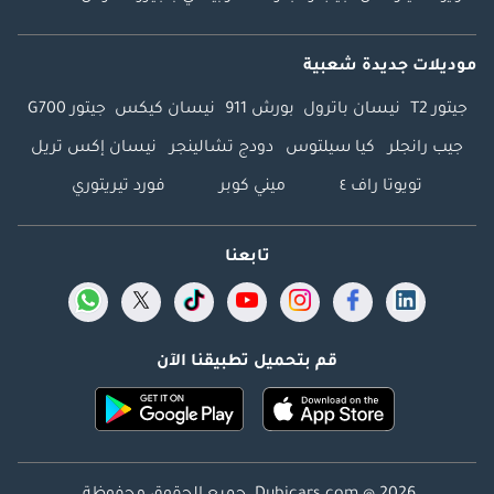
موديلات جديدة شعبية
جيتور T2
نيسان باترول
بورش 911
نيسان كيكس
جيتور G700
جيب رانجلر
كيا سيلتوس
دودج تشالينجر
نيسان إكس تريل
تويوتا راف ٤
ميني كوبر
فورد تيريتوري
تابعنا
قم بتحميل تطبيقنا الآن