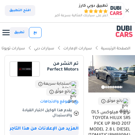
تطبيق دوبي كارز
ذكاء دوبي كارز
افتح التطبيق
اعثر على سيارتك المثالية بسرعة أكبر
ذكاء دوبيكارز
بع
تطبيق
أبرز المواصفات
الصفحة الرئيسية
سيارات الإمارات
سيارات دبي
سيارات تويوتا
قدرات حقيقية للطرق الوعرة
تم النشر من
Perfect Motors
أقل معدل انخفاض في القيمة في الفئة
سعة القطر الرائدة في فئتها
استجابة سريعة
بائع موثّق
ملخص
بائع موثّق
الموقع والاتجاهات
تعتبر هذه النسخة من Toyota Hilux خياراً استثنائياً لمن يبحث عن مركبة
يقدم هذا الوكيل اختبار القيادة
تويوتا هيلوكس DLS
تجمع بين القوة الهائلة في العمل والراحة الفائقة في الاستخدام اليومي
والاستبدال
TOYOTA HILUX SR5
داخل منطقة الخليج. المحرك بسعة 2.8 لتر ديزل يمنحك التوازن المثالي
PICK UP RHD 2017
بين عزم الدوران القوي للتضاريس الرملية والكفاءة في استهلاك الوقود
المزيد من الإعلانات من هذا التاجر
MODEL 2.8 L DIESEL
خلال الرحلات الطويلة بين المدن. على الرغم من المسافة المقطوعة، إلا أن