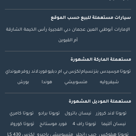
سيارات مستعملة
للبيع
حسب الموقع
الإمارات
أبوظبي
العين
عجمان
دبي
الفجيرة
رأس الخيمة
الشارقة
أم القيوين
مستعملة الماركة المشهورة
تويوتا
مرسيدس بنز
نسيام
لكزس
بي ام دبليو
فورد
لاند روفر
هيونداي
شيفروليه
متسوبيشي
هوندا
بورش
مستعملة الموديل المشهورة
تويوتا لاند كروزر
نيسان باترول
تويوتا برادو
تويوتا كامري
نيسان ألتيما
تويوتا راف 4
فورد موستانج
تويوتا كورولا
تويوتا هيلوكس
جيب رانجلر
متسوبيشي باجيرو
لكزس LS 430