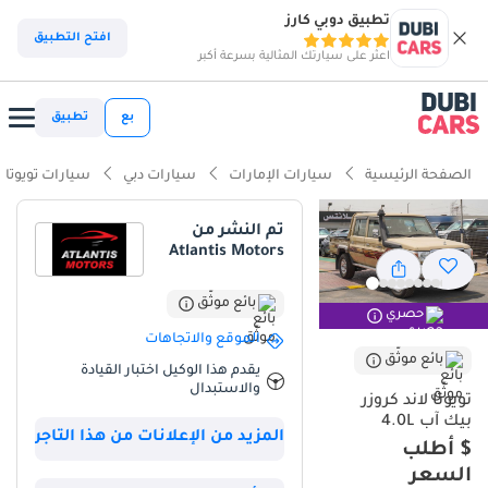
تطبيق دوبي كارز
افتح التطبيق
اعثر على سيارتك المثالية بسرعة أكبر
بع
تطبيق
الصفحة الرئيسية
سيارات الإمارات
سيارات دبي
سيارات تويوتا
تم النشر من
Atlantis Motors
بائع موثّق
حصري
الموقع والاتجاهات
بائع موثّق
يقدم هذا الوكيل اختبار القيادة
والاستبدال
تويوتا لاند كروزر
بيك آب 4.0L
المزيد من الإعلانات من هذا التاجر
$ أطلب
السعر