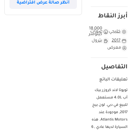
أنظر صالة عرض افتراضية
أبرز النقاط
18,000
خليجي
مواصفات
كيلومتر
2017
بترول
معرض
التفاصيل
تعليقات البائع
تويوتا لاند كروزر بيك
آب 4.0L مستعمل
للبيع في دبي. لون بيج
2017, موجودة عند
Atlantis Motors. هذه
السيارة لديها عادي , 6