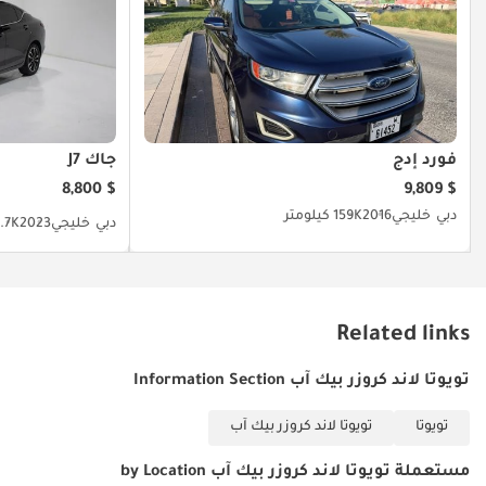
فورد إدج
جاك J7
$ 8,800
$ 9,809
دبي
خليجي
2016
159K كيلومتر
دبي
خليجي
2023
49.7K كي
Related links
تويوتا لاند كروزر بيك آب Information Section
تويوتا
تويوتا لاند كروزر بيك آب
مستعملة تويوتا لاند كروزر بيك آب by Location