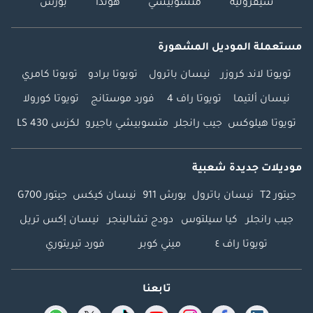
شيفروليه
متسوبيشي
هوندا
بورش
مستعملة الموديل المشهورة
تويوتا لاند كروزر
نيسان باترول
تويوتا برادو
تويوتا كامري
نيسان ألتيما
تويوتا راف 4
فورد موستانج
تويوتا كورولا
تويوتا هيلوكس
جيب رانجلر
متسوبيشي باجيرو
لكزس LS 430
موديلات جديدة شعبية
جيتور T2
نيسان باترول
بورش 911
نيسان كيكس
جيتور G700
جيب رانجلر
كيا سيلتوس
دودج تشالينجر
نيسان إكس تريل
تويوتا راف ٤
ميني كوبر
فورد تيريتوري
تابعنا