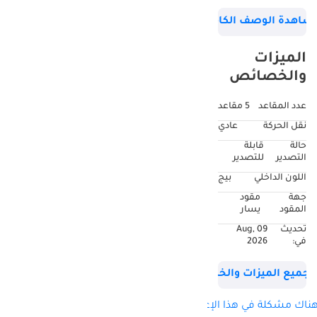
سلندرات, عجلات 16
شاهدة الوصف الكامل
بوصة و لون بيج
بالداخل. 18,000
الميزات
كيلومتر, مواصفات
والخصائص
خليجي.
عدد المقاعد
5 مقاعد
نقل الحركة
عادي
حالة
قابلة
التصدير
للتصدير
اللون الداخلي
بيج
جهة
مقود
المقود
يسار
تحديث
09 Aug,
في:
2026
جميع الميزات والخصائص
ناك مشكلة في هذا الإعلان؟