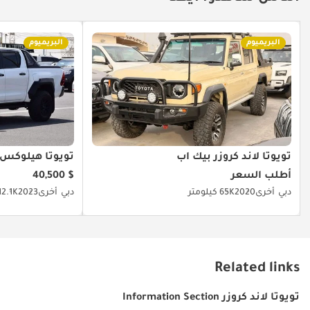
البريميوم
البريميوم
تويوتا لاند كروزر بيك آب
تويوتا هيلوكس
أطلب السعر
$ 40,500
دبي
أخرى
2020
65K كيلومتر
دبي
أخرى
2023
12.1K كيلومت
Related links
تويوتا لاند كروزر Information Section