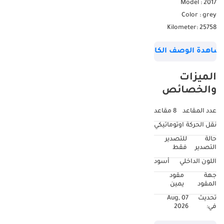
Model : 2017
Color : grey
Kilometer: 25758
Fuel:diesel
شاهدة الوصف الكامل
Right hand drive
Transmission :
الميزات
Automatic
والخصائص
Seat : 5
Drive : all wheel Drive
عدد المقاعد
8 مقاعد
Door: 5
نقل الحركة
اوتوماتيكي
leather. seats
حالة
للتصدير
Electric seats
التصدير
فقط
Very clean and good
اللون الداخلي
أسود
condition
جهة
مقود
المقود
يمين
تحديث
07 Aug,
في:
2026