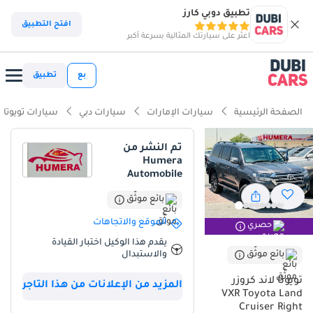
تطبيق دوبي كارز
افتح التطبيق
اعثر على سيارتك المثالية بسرعة أكبر
بع
تطبيق
الصفحة الرئيسية
سيارات الإمارات
سيارات دبي
سيارات تويوتا
تم النشر من
Humera
Automobile
بائع موثّق
الموقع والاتجاهات
حصري
يقدم هذا الوكيل اختبار القيادة
بائع موثّق
والاستبدال
تويوتا لاند كروزر
المزيد من الإعلانات من هذا التاجر
VXR Toyota Land
Cruiser Right