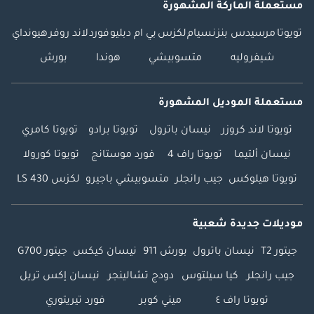
مستعملة الماركة المشهورة
تويوتا
مرسيدس بنز
نسيام
لكزس
بي ام دبليو
فورد
لاند روفر
هيونداي
شيفروليه
متسوبيشي
هوندا
بورش
مستعملة الموديل المشهورة
تويوتا لاند كروزر
نيسان باترول
تويوتا برادو
تويوتا كامري
نيسان ألتيما
تويوتا راف 4
فورد موستانج
تويوتا كورولا
تويوتا هيلوكس
جيب رانجلر
متسوبيشي باجيرو
لكزس LS 430
موديلات جديدة شعبية
جيتور T2
نيسان باترول
بورش 911
نيسان كيكس
جيتور G700
جيب رانجلر
كيا سيلتوس
دودج تشالينجر
نيسان إكس تريل
تويوتا راف ٤
ميني كوبر
فورد تيريتوري