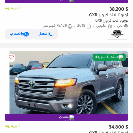
البريميوم
$ 38,200
تويوتا لاند كروزر GXR
تويوتا لاند كروزر GXR
دبي
خليجي
2018
75,129 كيلومتر
إتصل
واتساب
استجابة سريعة
حصري
البريميوم
$ 34,800