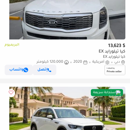
البريميوم
$ 13,623
كيا تيلورايد EX
كيا تيلورايد EX
دبي
أمريكية
2020
120,000 كيلومتر
إتصل
واتساب
استجابة سريعة