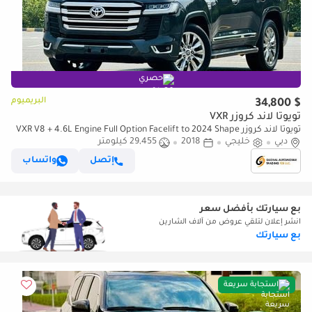
حصري
البريميوم
$ 34,800
تويوتا لاند كروزر VXR
تويوتا لاند كروزر VXR V8 + 4.6L Engine Full Option Facelift to 2024 Shape
دبي
خليجي
Exterior and Interior Both (للتصدير فقط)
2018
29,455 كيلومتر
إتصل
واتساب
بع سيارتك بأفضل سعر
انشر إعلان لتلقي عروض من آلاف الشارين
بع سيارتك
استجابة سريعة