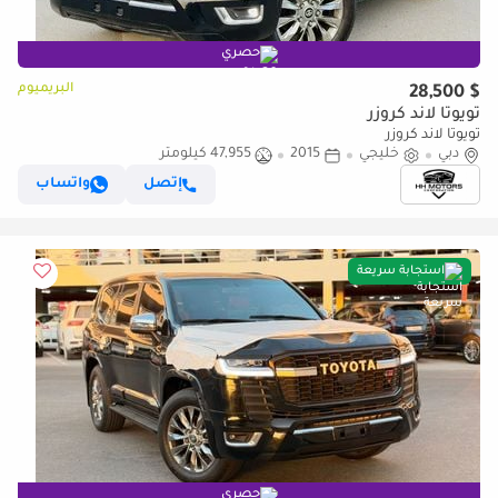
حصري
البريميوم
$ 28,500
تويوتا لاند كروزر
تويوتا لاند كروزر
دبي
خليجي
2015
47,955 كيلومتر
إتصل
واتساب
استجابة سريعة
حصري