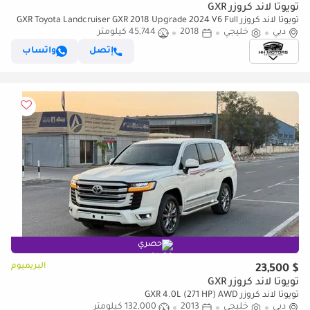
تويوتا لاند كروزر GXR
تويوتا لاند كروزر GXR Toyota Landcruiser GXR 2018 Upgrade 2024 V6 Full
دبي
Option
خليجي
2018
45,744 كيلومتر
إتصل
واتساب
حصري
البريميوم
$ 23,500
تويوتا لاند كروزر GXR
تويوتا لاند كروزر GXR 4.0L (271 HP) AWD
دبي
خليجي
2013
132,000 كيلومتر