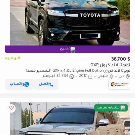
حصري
البريميوم
$ 36,700
تويوتا لاند كروزر GXR
تويوتا لاند كروزر GXR + 4.0L Engine Full Option (للتصدير فقط)
دبي
خليجي
2017
32,834 كيلومتر
إتصل
واتساب
استجابة سريعة