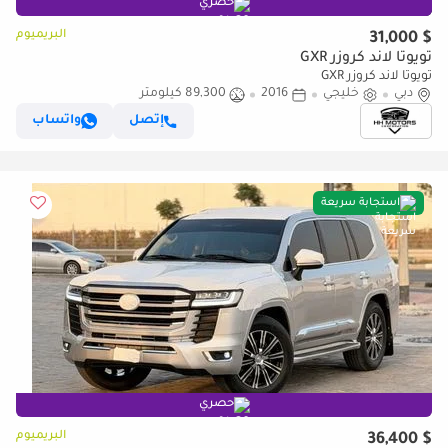
حصري
البريميوم
$ 31,000
تويوتا لاند كروزر GXR
تويوتا لاند كروزر GXR
دبي
خليجي
2016
89,300 كيلومتر
إتصل
واتساب
استجابة سريعة
حصري
البريميوم
$ 36,400