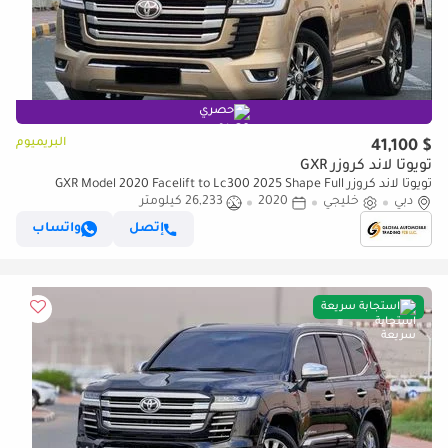
حصري
البريميوم
$ 41,100
تويوتا لاند كروزر GXR
تويوتا لاند كروزر GXR Model 2020 Facelift to Lc300 2025 Shape Full
دبي
Option (للتصدير فقط)
خليجي
2020
26,233 كيلومتر
إتصل
واتساب
استجابة سريعة