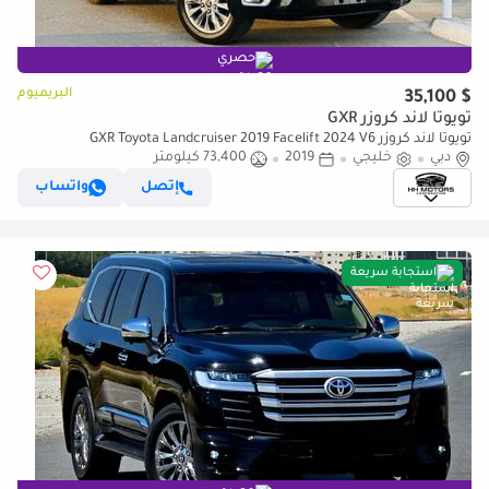
حصري
البريميوم
$ 35,100
تويوتا لاند كروزر GXR
تويوتا لاند كروزر GXR Toyota Landcruiser 2019 Facelift 2024 V6
دبي
خليجي
2019
73,400 كيلومتر
إتصل
واتساب
استجابة سريعة