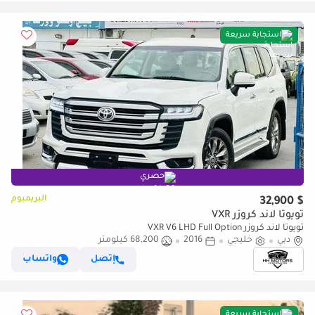
استجابة سريعة
حصري
البريميوم
$ 32,900
تويوتا لاند كروزر VXR
تويوتا لاند كروزر VXR V6 LHD Full Option
دبي
خليجي
2016
68,200 كيلومتر
إتصل
واتساب
استجابة سريعة