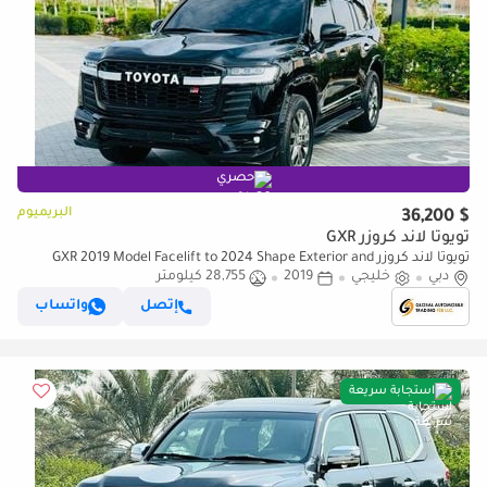
حصري
البريميوم
$ 36,200
تويوتا لاند كروزر GXR
تويوتا لاند كروزر GXR 2019 Model Facelift to 2024 Shape Exterior and
دبي
interior Both
خليجي
2019
28,755 كيلومتر
إتصل
واتساب
استجابة سريعة