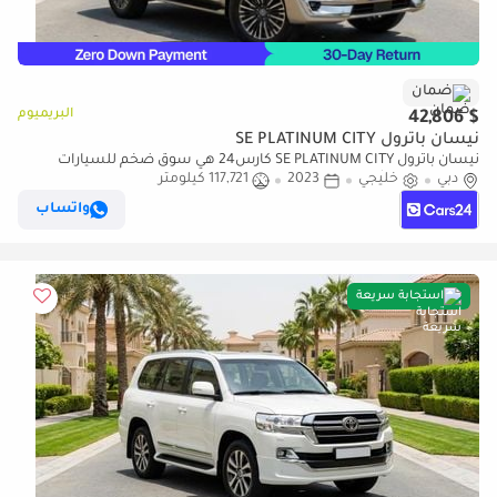
ضمان
البريميوم
$ 42,806
نيسان باترول SE PLATINUM CITY
نيسان باترول SE PLATINUM CITY كارس24 هي سوق ضخم للسيارات
دبي
خليجي
2023
117,721 كيلومتر
المستعملة موثوق ومضمون ٪كارس24 هي سوق ضخم للسيارات
المستعملة موثوق ومضمون
واتساب
استجابة سريعة