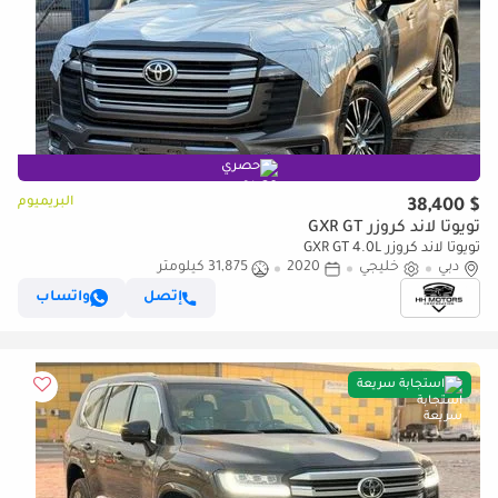
حصري
البريميوم
$ 38,400
تويوتا لاند كروزر GXR GT
تويوتا لاند كروزر GXR GT 4.0L
دبي
خليجي
2020
31,875 كيلومتر
إتصل
واتساب
استجابة سريعة