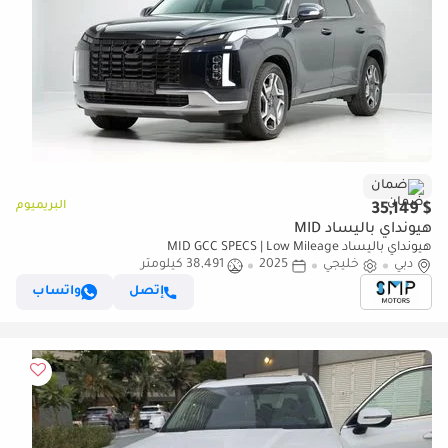
ضمان
البريميوم
$ 35,149
هيونداي باليساد MID
هيونداي باليساد MID GCC SPECS | Low Mileage
دبي
خليجي
2025
38,491 كيلومتر
إتصل
واتساب