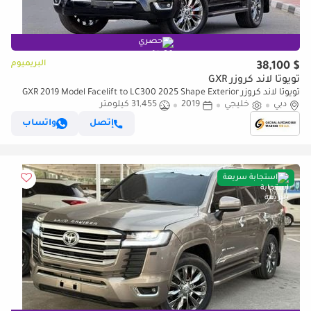
حصري
البريميوم
$ 38,100
تويوتا لاند كروزر GXR
تويوتا لاند كروزر GXR 2019 Model Facelift to LC300 2025 Shape Exterior
دبي
خليجي
2019
31,455 كيلومتر
and Interior Both Car is very Clean and Perfect
إتصل
واتساب
استجابة سريعة