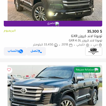
حصري
البريميوم
$ 35,300
تويوتا لاند كروزر GXR
تويوتا لاند كروزر GXR 4.0L
دبي
خليجي
2018
33,450 كيلومتر
إتصل
واتساب
استجابة سريعة