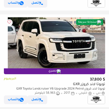
إتصل
واتساب
استجابة سريعة
حصري
البريميوم
$ 37,800
تويوتا لاند كروزر GXR
تويوتا لاند كروزر GXR Toyota Landcruiser V6 Upgrade 2024 Petrol
دبي
خليجي
2017
58,963 كيلومتر
إتصل
واتساب