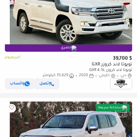
حصري
البريميوم
$ 39,700
تويوتا لاند كروزر GXR
تويوتا لاند كروزر GXR 4.5L
دبي
خليجي
2020
35,629 كيلومتر
إتصل
واتساب
استجابة سريعة