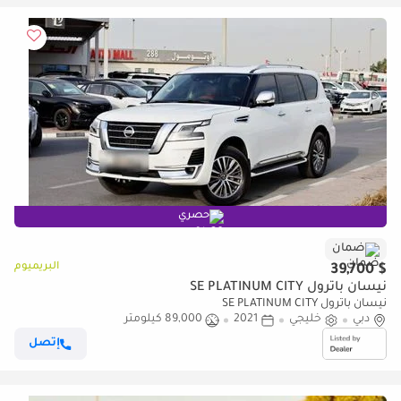
حصري
ضمان
البريميوم
$ 39,700
نيسان باترول SE PLATINUM CITY
نيسان باترول SE PLATINUM CITY
دبي
خليجي
2021
89,000 كيلومتر
إتصل