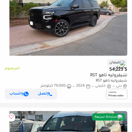
ضمان
البريميوم
$ 54,223
شيفروليه تاهو RST
شيفروليه تاهو RST
دبي
خليجي
2024
79,000 كيلومتر
إتصل
واتساب
استجابة سريعة