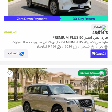
ضمان
البريميوم
$ 43,814
مازدا سي اكس90 PREMIUM PLUS
مازدا سي اكس90 PREMIUM PLUS كارس24 هي سوق ضخم للسيارات
دبي
خليجي
2026
9,456 كيلومتر
المستعملة موثوق ومضمون ٪كارس24 هي سوق ضخم للسيارات
المستعملة موثوق ومضمون
واتساب
استجابة سريعة