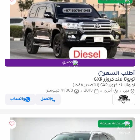
حصري
أطلب السعر
تويوتا لاند كروزر GXR
تويوتا لاند كروزر GXR (للتصدير فقط)
دبي
أخرى
2018
41,000 كيلومتر
إتصل
واتساب
استجابة سريعة