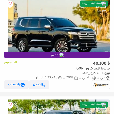
استجابة سريعة
حصري
البريميوم
$ 40,300
تويوتا لاند كروزر GXR
تويوتا لاند كروزر GXR
دبي
خليجي
2018
33,245 كيلومتر
إتصل
واتساب
استجابة سريعة