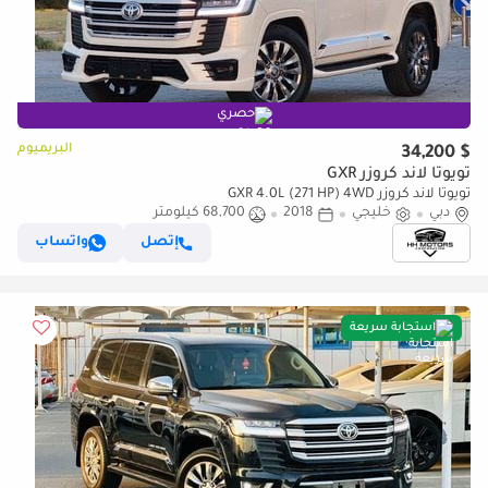
حصري
البريميوم
$ 34,200
تويوتا لاند كروزر GXR
تويوتا لاند كروزر GXR 4.0L (271 HP) 4WD
دبي
خليجي
2018
68,700 كيلومتر
إتصل
واتساب
استجابة سريعة