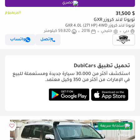
حصري
البريميوم
$ 31,500
تويوتا لاند كروزر GXR
تويوتا لاند كروزر GXR 4.0L (271 HP) 4WD
دبي
خليجي
2016
59,820 كيلومتر
إتصل
واتساب
تحميل تطبيق
DubiCars
استكشف أكثر من 30،000 سيارة جديدة ومستعملة للبيع
في الإمارات من أكثر من 350 وكيل معتمد.
استجابة سريعة