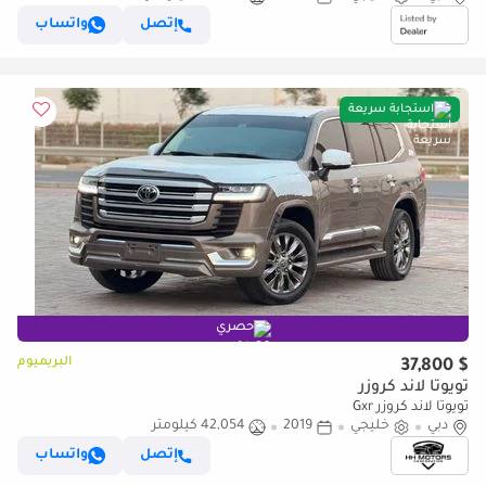
إتصل
واتساب
استجابة سريعة
حصري
البريميوم
$ 37,800
تويوتا لاند كروزر
تويوتا لاند كروزر Gxr
دبي
خليجي
2019
42,054 كيلومتر
إتصل
واتساب