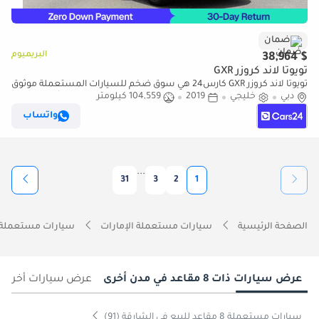
ضمان
البريميوم
$ 38,964
تويوتا لاند كروزر GXR
تويوتا لاند كروزر GXR كارس24 هي سوق ضخم للسيارات المستعملة موثوق
دبي
خليجي
2019
104,559 كيلومتر
ومضمون ٪كارس24 هي سوق ضخم للسيارات المستعملة موثوق
ومضمون
واتساب
...
31
3
2
1
الصفحة الرئيسية
سيارات مستعملة الإمارات
سيارات مستعملة 
عرض سيارات ذات 8 مقاعد في مدن أخرى
عرض سيارات أخرى ف
سيارات مستعملة 8 مقاعد للبيع في الشارقة (91)