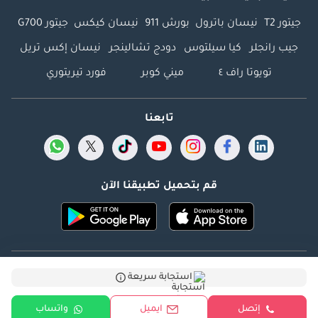
جيتور T2
نيسان باترول
بورش 911
نيسان كيكس
جيتور G700
جيب رانجلر
كيا سيلتوس
دودج تشالينجر
نيسان إكس تريل
تويوتا راف ٤
ميني كوبر
فورد تيريتوري
تابعنا
قم بتحميل تطبيقنا الآن
Dubicars.com @ 2026. جميع الحقوق محفوظة.
استجابة سريعة
العنوان: 2114 ، برج شذى ، المدينة الإعلامية ، دبي ، الإمارات
إتصل
ايميل
واتساب