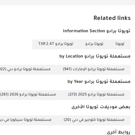
لحماية ركابها، سواءً كنت في قلب المدينة أو في قلب البرية.
اليوم.
الخلاصة
Related links
بالنسبة للمشتري الذي يرغب في الحصول على موثوقية برادو الأسطورية
مع ميزة نادرة تتمثل في انخفاض عدد الكيلومترات المقطوعة، فإن سيارة
تويوتا برادو Information Section
EXR بمواصفات دول مجلس التعاون الخليجي هي الخيار الأمثل في السوق.
فهي توفر التوازن المثالي بين الاستخدام العائلي وحرية القيادة على الطرق
تويوتا
تويوتا برادو
تويوتا برادو TXR 2.4T
الوعرة، مع ضمان أفضل قيمة إعادة بيع في المنطقة.
مستعملة تويوتا برادو by Location
تم إنشاء هذه الإحصاءات بواسطة الذكاء الاصطناعي اعتماداً على بيانات
خبراء السوق. يُرجى دائماً فحص السيارة قبل الشراء.
مستعملة تويوتا برادو الإمارات
(941)
مستعملة تويوتا برادو دبي
(922)
مستعملة تويوتا برادو by Year
مستعملة تويوتا برادو 2025
(273)
مستعملة تويوتا برادو 2026
(261)
بعض موديلات تويوتا الأخرى
مستعملة تويوتا كلوجير في دبي
(20)
مستعملة تويوتا سيكويا في دب
روابط أخرى