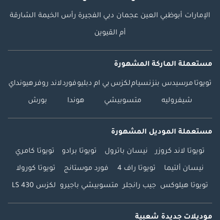
الإمارات
أبوظبي
العين
عجمان
دبي
الفجيرة
رأس الخيمة
الشارقة
أم القيوين
مستعملة الماركة المشهورة
تويوتا
مرسيدس بنز
نسيام
لكزس
بي ام دبليو
فورد
لاند روفر
هيونداي
شيفروليه
متسوبيشي
هوندا
بورش
مستعملة الموديل المشهورة
تويوتا لاند كروزر
نيسان باترول
تويوتا برادو
تويوتا كامري
نيسان ألتيما
تويوتا راف 4
فورد موستانج
تويوتا كورولا
تويوتا هيلوكس
جيب رانجلر
متسوبيشي باجيرو
لكزس LS 430
موديلات جديدة شعبية