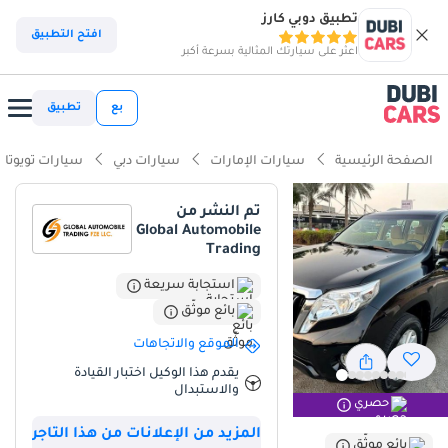
تطبيق دوبي كارز
ذكاء دوبي كارز
افتح التطبيق
اعثر على سيارتك المثالية بسرعة أكبر
ذكاء دوبيكارز
بع
تطبيق
أبرز المواصفات
الصفحة الرئيسية
سيارات الإمارات
سيارات دبي
سيارات تويوتا
مصمم خصيصًا للطرق الوعرة
تم النشر من
Global Automobile
أقل معدل استهلاك في فئته
Trading
تصنيف السلامة 5 نجوم من NCAP
استجابة سريعة
بائع موثّق
ملخص
الموقع والاتجاهات
تُمثل هذه السيارة الرياضية متعددة الاستخدامات فرصة استثنائية
يقدم هذا الوكيل اختبار القيادة
للمشترين في دول مجلس التعاون الخليجي الباحثين عن سيارة تجمع بين
والاستبدال
قوة سيارات الدفع الرباعي وراحة سيارات العائلة اليومية. بفضل عدادها
حصري
المنخفض للغاية مقارنةً بعمرها، فقد قطعت مسافة أقل بكثير من
المزيد من الإعلانات من هذا التاجر
بائع موثّق
متوسط السيارات في المنطقة، مما يضمن بقاء مكوناتها الميكانيكية في