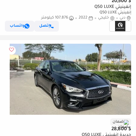
$ 20,500
إنفينيتي Q50 LUXE
إنفينيتي Q50 LUXE
دبي
خليجي
2022
107,876 كيلومتر
إتصل
واتساب
ضمان
$ 28,800
جديدة إنفينيتي Q50 LUXE