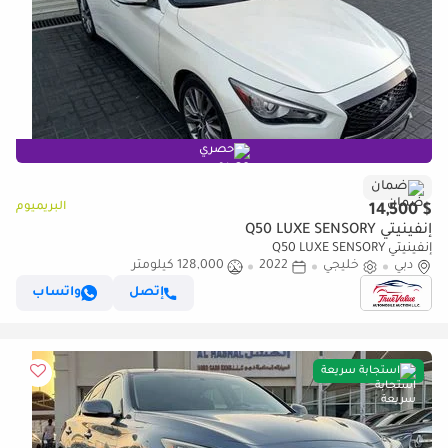
حصري
ضمان
البريميوم
$ 14,500
إنفينيتي Q50 LUXE SENSORY
إنفينيتي Q50 LUXE SENSORY
دبي
خليجي
2022
128,000 كيلومتر
إتصل
واتساب
استجابة سريعة