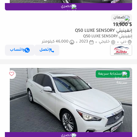
حصري
ضمان
$ 19,900
إنفينيتي Q50 LUXE SENSORY
إنفينيتي Q50 LUXE SENSORY
دبي
خليجي
2023
46,000 كيلومتر
إتصل
واتساب
استجابة سريعة
حصري