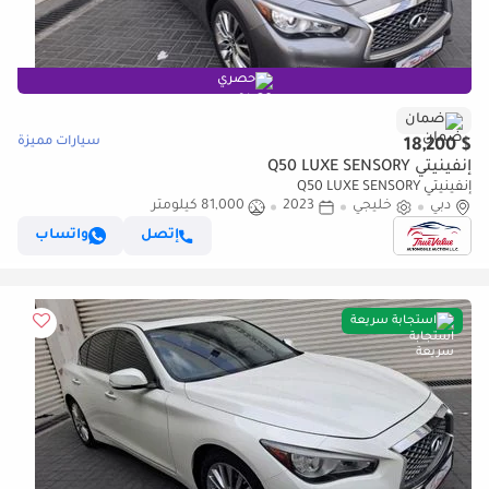
حصري
ضمان
سيارات مميزة
$ 18,200
إنفينيتي Q50 LUXE SENSORY
إنفينيتي Q50 LUXE SENSORY
دبي
خليجي
2023
81,000 كيلومتر
إتصل
واتساب
استجابة سريعة