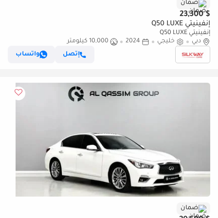
ضمان
$ 23,300
إنفينيتي Q50 LUXE
إنفينيتي Q50 LUXE
دبي
خليجي
2024
10,000 كيلومتر
إتصل
واتساب
ضمان