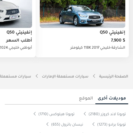
إنفينيتي Q50
إنفينيتي Q50
$ 7,900
أطلب السعر
الشارقة
خليجي
2017
118K كيلومتر
أبوظبي
خليجي
2024
الصفحة الرئيسية
سيارات مستعملة الإمارات
سيارات مستعملة 
موديلات أخرى
الموقع
تويوتا لاند كروزر (2180)
تويوتا هيلوكس (1710)
تويوتا برادو (1273)
نيسان باترول (655)