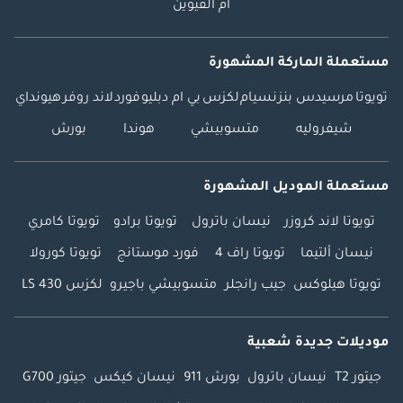
أم القيوين
مستعملة الماركة المشهورة
تويوتا
مرسيدس بنز
نسيام
لكزس
بي ام دبليو
فورد
لاند روفر
هيونداي
شيفروليه
متسوبيشي
هوندا
بورش
مستعملة الموديل المشهورة
تويوتا لاند كروزر
نيسان باترول
تويوتا برادو
تويوتا كامري
نيسان ألتيما
تويوتا راف 4
فورد موستانج
تويوتا كورولا
تويوتا هيلوكس
جيب رانجلر
متسوبيشي باجيرو
لكزس LS 430
موديلات جديدة شعبية
جيتور T2
نيسان باترول
بورش 911
نيسان كيكس
جيتور G700