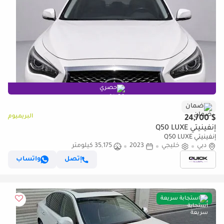
حصري
ضمان
البريميوم
$ 24,700
إنفينيتي Q50 LUXE
إنفينيتي Q50 LUXE
دبي
خليجي
2023
35,175 كيلومتر
إتصل
واتساب
استجابة سريعة