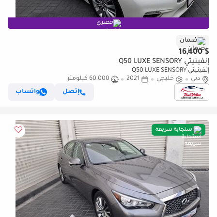
حصري
ضمان
$ 16,400
إنفينيتي Q50 LUXE SENSORY
إنفينيتي Q50 LUXE SENSORY
دبي
خليجي
2021
60,000 كيلومتر
إتصل
واتساب
استجابة سريعة