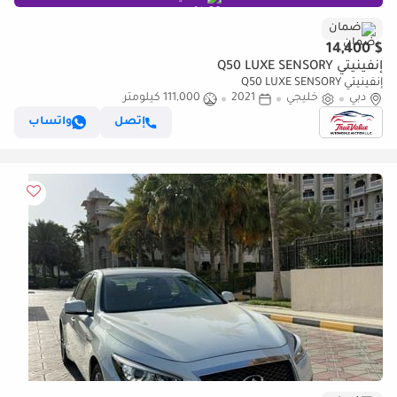
ضمان
$ 14,400
إنفينيتي Q50 LUXE SENSORY
إنفينيتي Q50 LUXE SENSORY
دبي
خليجي
2021
111,000 كيلومتر
إتصل
واتساب