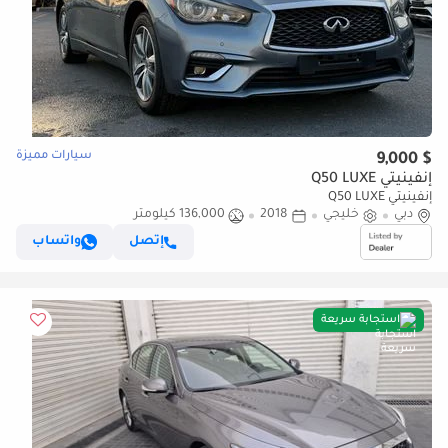
سيارات مميزة
$ 9,000
إنفينيتي Q50 LUXE
إنفينيتي Q50 LUXE
دبي
خليجي
2018
136,000 كيلومتر
إتصل
واتساب
استجابة سريعة