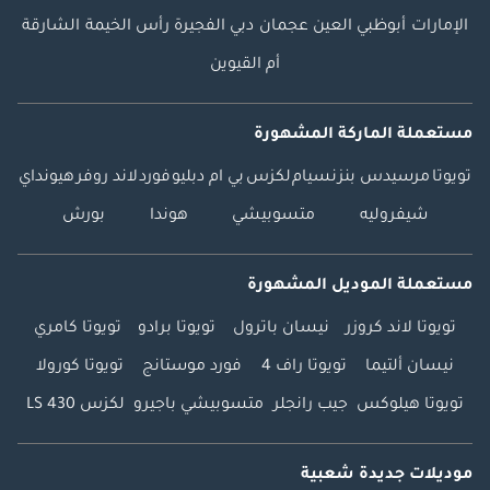
الإمارات
أبوظبي
العين
عجمان
دبي
الفجيرة
رأس الخيمة
الشارقة
أم القيوين
مستعملة الماركة المشهورة
تويوتا
مرسيدس بنز
نسيام
لكزس
بي ام دبليو
فورد
لاند روفر
هيونداي
شيفروليه
متسوبيشي
هوندا
بورش
مستعملة الموديل المشهورة
تويوتا لاند كروزر
نيسان باترول
تويوتا برادو
تويوتا كامري
نيسان ألتيما
تويوتا راف 4
فورد موستانج
تويوتا كورولا
تويوتا هيلوكس
جيب رانجلر
متسوبيشي باجيرو
لكزس LS 430
موديلات جديدة شعبية