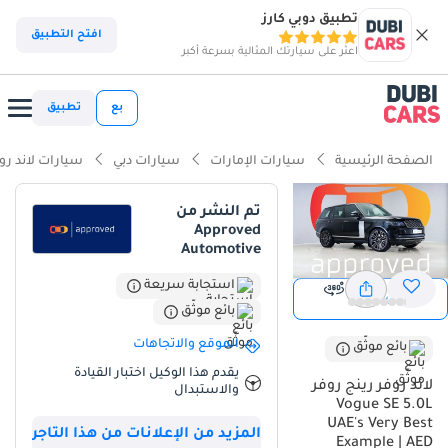
تطبيق دوبي كارز
ذكاء دوبي كارز
افتح التطبيق
اعثر على سيارتك المثالية بسرعة أكبر
ذكاء دوبيكارز
بع
تطبيق
أبرز المواصفات
الصفحة الرئيسية
سيارات الإمارات
سيارات دبي
سيارات لاند رو
مصمم خصيصًا للطرق الوعرة
تم النشر من
Approved
معيار نظام الصوت من الدرجة الأولى
Automotive
أقل معدل استهلاك في فئته
استجابة سريعة
عرض
عرض 360
بائع موثّق
ملخص
الموقع والاتجاهات
بائع موثّق
تُمثل هذه السيارة المعروضة فرصةً نادرةً في سوق السيارات المستعملة
يقدم هذا الوكيل اختبار القيادة
بدول مجلس التعاون الخليجي، إذ تجمع بين مظهر خارجي أسود فاخر وعدد
لاند روفر رينج روفر
والاستبدال
كيلومترات أقل بكثير من المعدلات المحلية المتوقعة لسيارة دفع رباعي
Vogue SE 5.0L
UAE's Very Best
فاخرة عمرها ست سنوات. فبينما تقطع السيارة في المتوسط حوالي
المزيد من الإعلانات من هذا التاجر
Example | AED
25,000 كيلومتر سنويًا في دول مجلس التعاون الخليجي، قطعت هذه