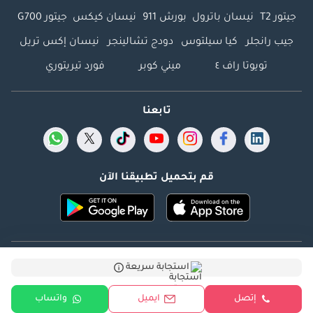
جيتور T2
نيسان باترول
بورش 911
نيسان كيكس
جيتور G700
جيب رانجلر
كيا سيلتوس
دودج تشالينجر
نيسان إكس تريل
تويوتا راف ٤
ميني كوبر
فورد تيريتوري
تابعنا
قم بتحميل تطبيقنا الآن
Dubicars.com @ 2026. جميع الحقوق محفوظة.
استجابة سريعة
العنوان: 2114 ، برج شذى ، المدينة الإعلامية ، دبي ، الإمارات
إتصل
ايميل
واتساب