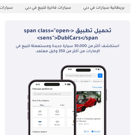
متوفرة 👔 أكثر من 150
بريطانية سيارات في دبي
سيارات فاخرة للبيع في دبي
سيارات ك
عامًا من الخبرة
المُجمعة في مجال
السيارات. كن ذكيًا.
تحميل تطبيق <span class="open-
احصل على الموافقة.
sens">DubiCars</span>
▔▔▔▔▔▔▔▔▔▔
استكشف أكثر من 30،000 سيارة جديدة ومستعملة للبيع في
الإمارات من أكثر من 350 وكيل معتمد.
*نحن، شركة
Approved
Automotive، تاجر
سيارات مستعملة،
نقدم هذه المعلومات
على حد علمنا. جميع
أسعارنا شاملة ضريبة
القيمة المضافة،
وسعر العرض على
المنصة هو سعر
السيارة فقط. تخضع
هذه السيارة وخدماتنا