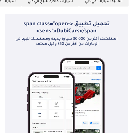
ألمانية سيارات في دبي
سيارات فاخرة للبيع في دبي
سيارات كب
تحميل تطبيق <span class="open-
sens">DubiCars</span>
استكشف أكثر من 30،000 سيارة جديدة ومستعملة للبيع في
الإمارات من أكثر من 350 وكيل معتمد.