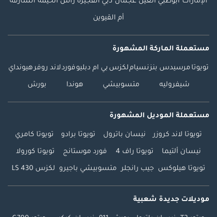
الإمارات
أبوظبي
العين
عجمان
دبي
الفجيرة
رأس الخيمة
الشارقة
أم القيوين
مستعملة الماركة المشهورة
تويوتا
مرسيدس بنز
نسيام
لكزس
بي ام دبليو
فورد
لاند روفر
هيونداي
شيفروليه
متسوبيشي
هوندا
بورش
مستعملة الموديل المشهورة
تويوتا لاند كروزر
نيسان باترول
تويوتا برادو
تويوتا كامري
نيسان ألتيما
تويوتا راف 4
فورد موستانج
تويوتا كورولا
تويوتا هيلوكس
جيب رانجلر
متسوبيشي باجيرو
لكزس LS 430
موديلات جديدة شعبية