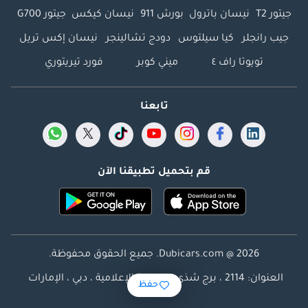
جيتور T2
نيسان باترول
بورش 911
نيسان كيكس
جيتور G700
جيب رانجلر
كيا سيلتوس
دودج تشالينجر
نيسان إكس تريل
تويوتا راف ٤
ميني كوبر
فورد تيريتوري
تابعنا
قم بتحميل تطبيقنا الآن
Dubicars.com @ 2026. جميع الحقوق محفوظة.
العنوان: 2114 ، برج شذى ، المدينة الإعلامية ، دبي ، الإمارات
حفظ