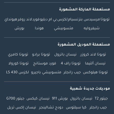
مستعملة الماركة المشهورة
تويوتا
مرسيدس بنز
نسيام
لكزس
بي ام دبليو
فورد
لاند روفر
هيونداي
شيفروليه
متسوبيشي
هوندا
بورش
مستعملة الموديل المشهورة
تويوتا لاند كروزر
نيسان باترول
تويوتا برادو
تويوتا كامري
نيسان ألتيما
تويوتا راف 4
فورد موستانج
تويوتا كورولا
تويوتا هيلوكس
جيب رانجلر
متسوبيشي باجيرو
لكزس LS 430
موديلات جديدة شعبية
جيتور T2
نيسان باترول
بورش 911
نيسان كيكس
جيتور G700
جيب رانجلر
كيا سيلتوس
دودج تشالينجر
نيسان إكس تريل