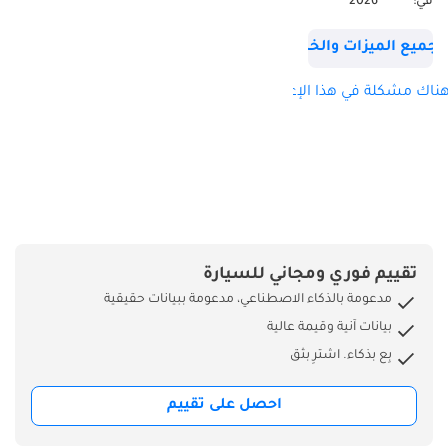
في:
2026
نيرو - 9440 ألواح
أبواب ألكانتارا - نيرو
جميع الميزات والخصائص
9440 مقابض فتحات
التهوية السوداء على
ناك مشكلة في هذا الإعلان؟
لوحة القيادة منطقة
السائق من ألياف
الكربون + مصابيح
LED ركلة عتبة خارجية
من ألياف الكربون
لوحة التحكم المركزية
العلوية من ألياف
تقييم فوري ومجاني للسيارة
الكربون ألكانتارا لوحة
مدعومة بالذكاء الاصطناعي، مدعومة ببيانات حقيقية
القيادة السفلية - نيرو
بيانات آنية وقيمة عالية
9440 رافع التعليق
بِع بذكاء. اشترِ بثق
عالي العاطفة
انبعاثات منخفضة
احصل على تقييم
دروع "سكوديريا
فيراري" كاميرا وقوف