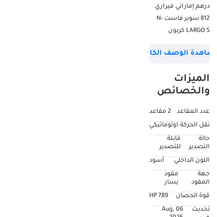
درهم إماراتي فيراري
812 سوبر فاست N-
LARGO S كربون
إديشن 2020 من
شاهدة الوصف الكامل
نوفيتيك 1 من 1
المسافة المقطوعة:
الميزات
267 كم مواصفات
والخصائص
أوروبية حجم المحرك:
6.5 لتر V12 قوة
عدد المقاعد
2 مقاعد
الحصان: 789 حصان
نقل الحركة
اوتوماتيكي
اللون الخارجي: كربون
حالة
قابلة
مرئي | فيرتشيز - بيانكو
التصدير
للتصدير
أفوس اللون الداخلي:
اللون الداخلي
أسود
نيرو | مينت الخيارات:
جهة
مقود
المصابيح الأمامية
المقود
يسار
المتكيفة مع وظيفة
قوة الحصان
789 HP
SBL الجزء الأوسط من
تحديث
06 Aug,
المقاعد في ألكانتارا