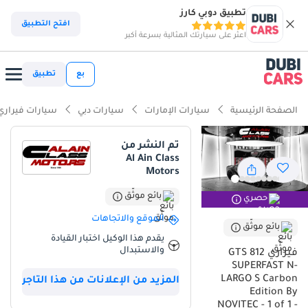
تطبيق دوبي كارز
افتح التطبيق
اعثر على سيارتك المثالية بسرعة أكبر
بع
تطبيق
الصفحة الرئيسية
سيارات الإمارات
سيارات دبي
سيارات فيراري
تم النشر من
Al Ain Class
Motors
بائع موثّق
حصري
الموقع والاتجاهات
بائع موثّق
يقدم هذا الوكيل اختبار القيادة
والاستبدال
فيراري 812 GTS
SUPERFAST N-
LARGO S Carbon
المزيد من الإعلانات من هذا التاجر
Edition By
NOVITEC - 1 of 1 -