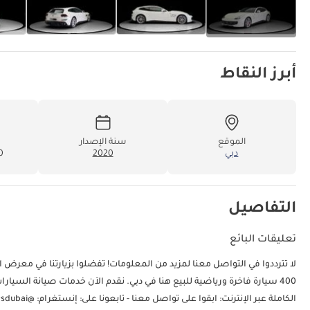
أبرز النقاط
الموقع
سنة الإصدار
دبي
2020
00
التفاصيل
تعليقات البائع
400 سيارة فاخرة ورياضية للبيع هنا في دبي. نقدم الآن خدمات صيانة السيار
الكاملة عبر الإنترنت: ابقوا على تواصل معنا - تابعونا على: إنستغرام: @exoticcarsdubai معرف دبي: 150988-CHYZY