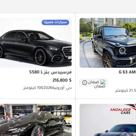
سيارات مميزة
مرسيدس بنز S580 L
$ 216,800
ضمان
دبي
أوروبية
2026
100 كيلومتر
2 كيلومتر