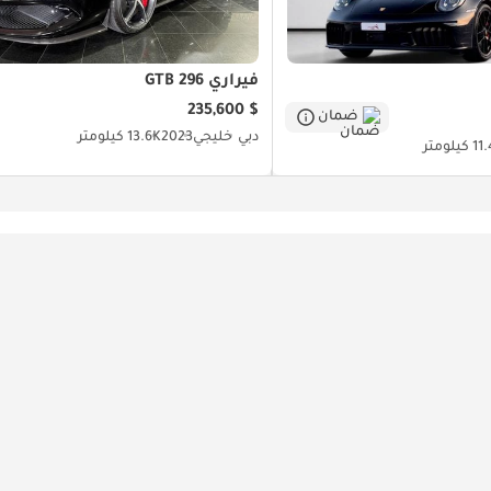
فيراري 296 GTB
$ 235,600
ضمان
دبي
خليجي
2023
13.6K كيلومتر
كيلومتر