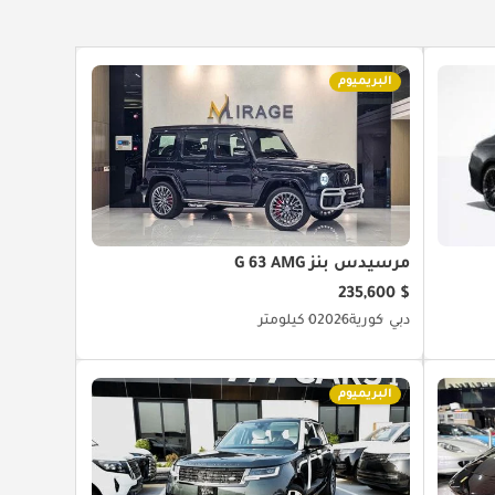
البريميوم
مرسيدس بنز G 63 AMG
$ 235,600
دبي
كورية
2026
0 كيلومتر
البريميوم