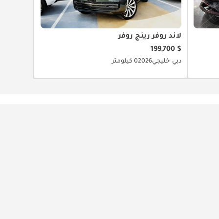
لاند روفر رينج روفر
$ 199,700
دبي
خليجي
2026
0 كيلومتر