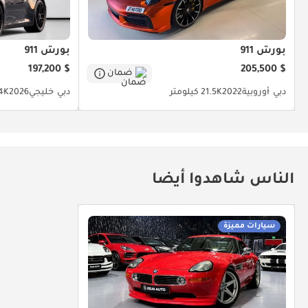
بورش 911
بورش 911
$ 197,200
$ 205,500
ضمان
دبي
أوروبية
2022
21.5K كيلومتر
دبي
خليجي
2026
11.4K 
الناس شاهدوا أيضا
سيارات مميزة