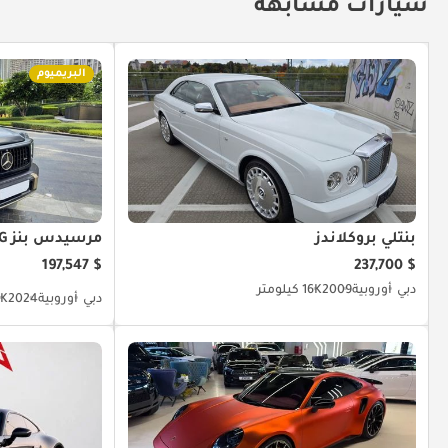
سيارات مشابهة
البريميوم
بنتلي بروكلاندز
مرسيدس بنز G 63 AMG
$ 197,547
$ 237,700
دبي
أوروبية
2009
16K كيلومتر
دبي
أوروبية
2024
1.5K