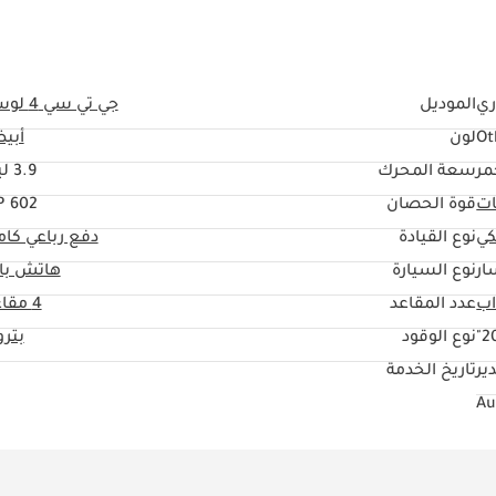
ري
الموديل
جي تي سي 4 لوسو
Ot
لون
أبي
مر
سعة المحرك
3.9 ليتر
ات
قوة الحصان
602 HP
كي
نوع القيادة
دفع رباعي كا
ار
نوع السيارة
هاتش با
عدد المقاعد
4 مقاعد
20
نوع الوقود
بتر
ير
تاريخ الخدمة