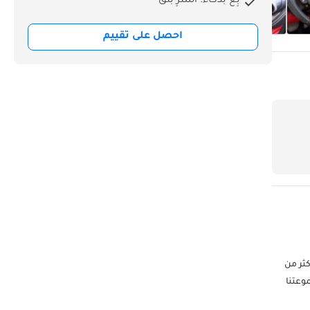
بِع بذكاء. اشترِ بثق
احصل على تقييم
فخر بتقديم أكثر من
موعتنا