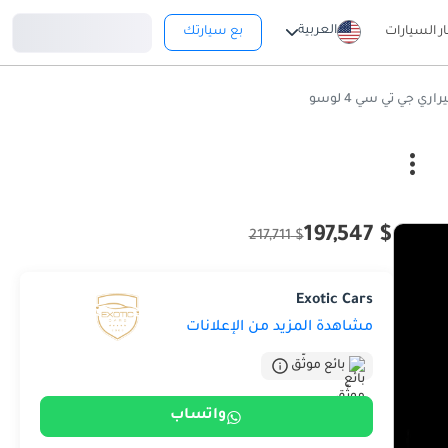
تسجيل دخول
العربية
ار السيارات
بع سيارتك
راري جي تي سي 4 لوسو
$ 197,547
$ 217,711
Exotic Cars
مشاهدة المزيد من الإعلانات
بائع موثّق
واتساب