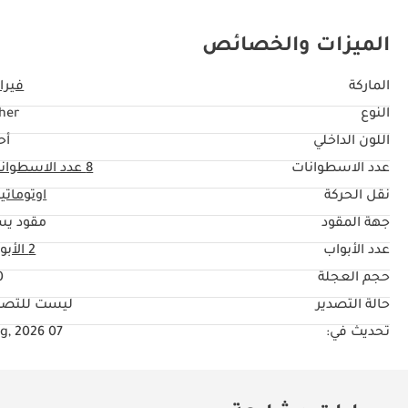
الميزات والخصائص
الماركة
فيرا
النوع
her
اللون الداخلي
أح
عدد الاسطوانات
8
عدد الاسطوان
نقل الحركة
اوتوماتي
جهة المقود
مقود يس
عدد الأبواب
2 الأبواب
حجم العجلة
"
حالة التصدير
ليست للتصد
تحديث في:
07 Aug, 2026