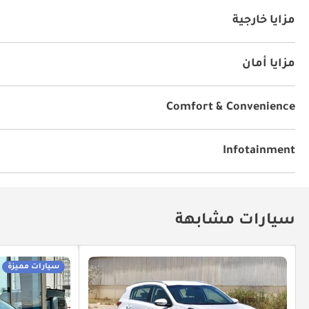
نظام آي يو أكس
مشغل إم بي ثري
يو أس بي
مزايا خارجية
سقف متحرك
رف سقفي
مزايا أمان
دفع رباعي
أنوار ليد أمامية
نظام كشف النطاق المحجوب
Comfort & Convenience
أقفال أبواب كهربائية
نوافذ مخفية
مكيّف
Infotainment
توصيل بلوتوث
مشعل أقراص دي في دي وسي دي
سيارات مشابهة
سيارات مميزة