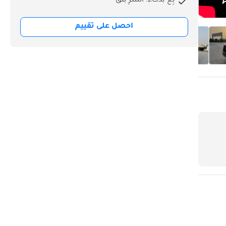
بِع بذكاء. اشترِ بثق
احصل على تقييم