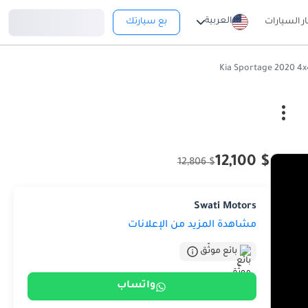
تسجيل دخول
العربية
ار السيارات
بع سيارتك
$ 12,100
$ 12,806
Swati Motors
مشاهدة المزيد من الإعلانات
بائع موثّق
واتساب