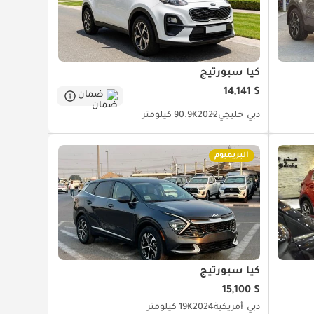
كيا سبورتيج
$ 14,141
ضمان
دبي
خليجي
2022
90.9K كيلومتر
البريميوم
كيا سبورتيج
$ 15,100
دبي
أمريكية
2024
19K كيلومتر