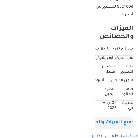
GLE400d للتصدير من
أستراليا
الميزات
والخصائص
عدد المقاعد
5 مقاعد
نقل الحركة
اوتوماتيكي
حالة
للتصدير
التصدير
فقط
اللون الداخلي
أسود
جهة
مقود
المقود
يمين
تحديث
06 Aug,
في:
2026
جميع الميزات والخصائص
ناك مشكلة في هذا الإعلان؟