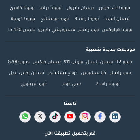
تويوتا لاند كروزر
نيسان باترول
تويوتا برادو
تويوتا كامري
نيسان ألتيما
تويوتا راف 4
فورد موستانج
تويوتا كورولا
تويوتا هيلوكس
جيب رانجلر
متسوبيشي باجيرو
لكزس LS 430
موديلات جديدة شعبية
جيتور T2
نيسان باترول
بورش 911
نيسان كيكس
جيتور G700
جيب رانجلر
كيا سيلتوس
دودج تشالينجر
نيسان إكس تريل
تويوتا راف ٤
ميني كوبر
فورد تيريتوري
تابعنا
قم بتحميل تطبيقنا الآن