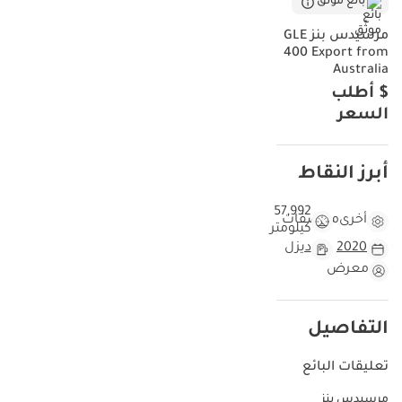
بائع موثّق
مرسيدس بنز GLE
400 Export from
Australia
$ أطلب
السعر
أبرز النقاط
57,992
أخرى
مواصفات
كيلومتر
2020
ديزل
معرض
التفاصيل
تعليقات البائع
مرسيدس بنز