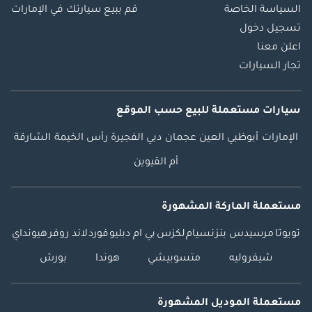
السياسة الخاصة
قم ببيع سيارتك في الإمارات
تسجيل دخول
اعلن معنا
تجار السيارات
سيارات مستعملة
للبيع
حسب الموقع
الإمارات
أبوظبي
العين
عجمان
دبي
الفجيرة
رأس الخيمة
الشارقة
أم القيوين
مستعملة الماركة المشهورة
تويوتا
مرسيدس بنز
نسيام
لكزس
بي ام دبليو
فورد
لاند روفر
هيونداي
شيفروليه
متسوبيشي
هوندا
بورش
مستعملة الموديل المشهورة