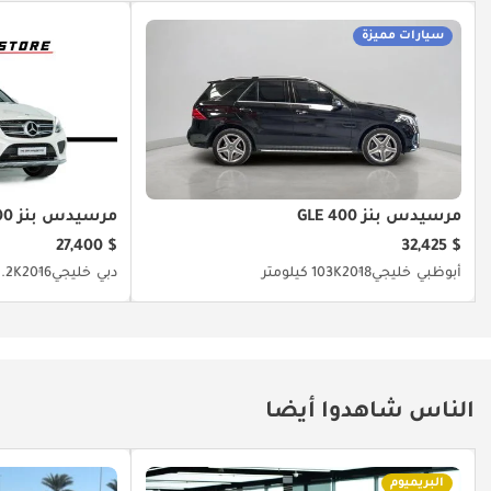
سيارات مميزة
مرسيدس بنز GLE 400
مرسيدس بنز GLE 400
$ 27,400
$ 32,425
أبوظبي
خليجي
2018
103K كيلومتر
دبي
خليجي
2016
92.2K كي
الناس شاهدوا أيضا
البريميوم