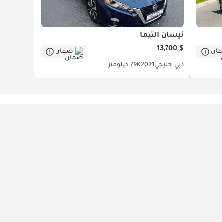
نيسان ألتيما
$ 13,700
ان
ضمان
دبي
خليجي
2021
79K كيلومتر