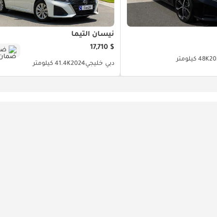
نيسان ألتيما
$ 17,710
ضم
20
48K كيلومتر
دبي
خليجي
2024
41.4K كيلومتر