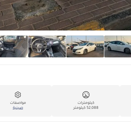
كيلومترات
مواصفات
52,088 كيلومتر
صينية