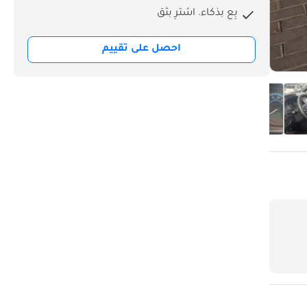
بِع بذكاء. اشترِ بثق
احصل على تقييم