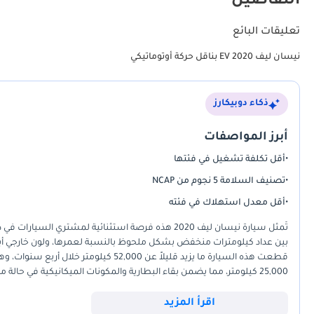
التفاصيل
تعليقات البائع
نيسان ليف EV 2020 بناقل حركة أوتوماتيكي
ذكاء دوبيكارز
أبرز المواصفات
•
أقل تكلفة تشغيل في فئتها
•
تصنيف السلامة 5 نجوم من NCAP
•
أقل معدل استهلاك في فئته
تُمثل سيارة نيسان ليف 2020 هذه فرصة استثنائية لمش
بين عداد كيلومترات منخفض بشكل ملحوظ بالنسبة لعمرها، ولون خارجي أبي
قطعت هذه السيارة ما يزيد قليلاً عن 000
25,000 كيلومتر، مما يضمن بقاء البطارية والمكونات الميكانيكية في حال
حركة المرور في دبي أو الرياض. بالنسبة للمشتري العملي، فإن المواصفات ال
كبيرًا في نفقات الوقود الشهرية مقارنةً بالسيارات السيدان التقليدية. إنها 
اقرأ المزيد