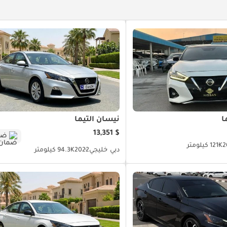
ا
نيسان ألتيما
$ 13,351
ضم
2
121K كيلومتر
دبي
خليجي
2022
94.3K كيلومتر