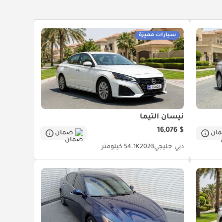
سيارات مميزة
نيسان ألتيما
$ 16,076
ان
ضمان
دبي
خليجي
2023
54.1K كيلومتر