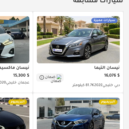
سيارات مشابهة
سيارات مميزة
نيسان ألتيما
نيسان ماكسيم
$ 15,300
$ 16,076
ضمان
عجمان
خليجي
020
دبي
خليجي
2022
81.7K كيلومتر
البريميوم
البريميوم