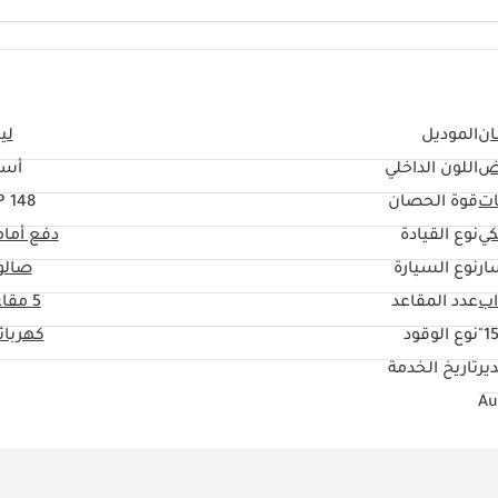
طقة، فهو يحافظ على قيمته بشكل أفضل من أي لون آخر، ويُبقي المقصورة الداخلية أك
ان
الموديل
لي
ض
اللون الداخلي
أسو
ات
قوة الحصان
148 HP
كي
نوع القيادة
دفع أما
ار
نوع السيارة
صالو
عدد المقاعد
5 مقاعد
15
نوع الوقود
كهربائ
ير
تاريخ الخدمة