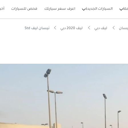
لة
السيارات الجديدة
اعرف سعر سيارتك
فحص للسيارات
أخب
يسان
ليف دبي
ليف 2020 دبي
نيسان ليف Std
بيكارز
فة تشغيل في فئتها
 5 نجوم من NCAP
ل استهلاك في فئته