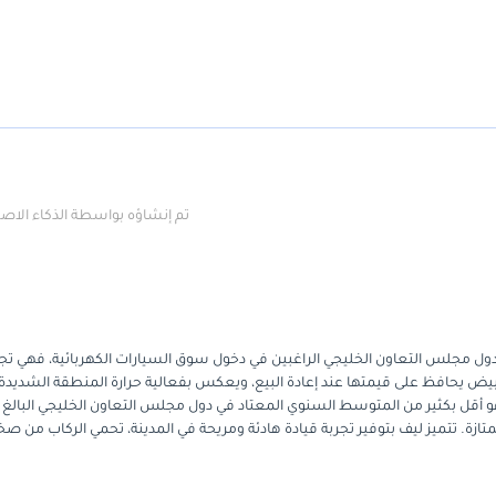
تم إنشاؤه بواسطة الذكاء الا
تري السيارات في دول مجلس التعاون الخليجي الراغبين في دخول سوق السيارات الكهربائية، فهي ت
ض يحافظ على قيمتها عند إعادة البيع، ويعكس بفعالية حرارة المنطقة الشديدة.
52, كيلومتر خلال أربع سنوات، وهو أقل بكثير من المتوسط السنوي المعتاد في دول مجلس التعاون الخليجي البالغ
ة ممتازة. تتميز ليف بتوفير تجربة قيادة هادئة ومريحة في المدينة، تحمي الركاب من ص
صينية المخصصة للسوق المحلية، بالإضافة إلى نظام الدفع الكهربائي، توفر انخفاض
سيارة تُعطي الأولوية للكفاءة وسهولة المناورة في المدينة دون تكاليف الصيانة البا