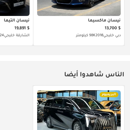
نيسان ماكسيما
نيسان ألتيما
$ 19,891
$ 13,700
دبي
خليجي
2018
98K كيلومتر
الشارقة
خليجي
24
الناس شاهدوا أيضا
البريميوم