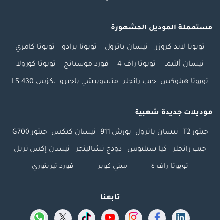
مستعملة الموديل المشهورة
تويوتا لاند كروزر
نيسان باترول
تويوتا برادو
تويوتا كامري
نيسان ألتيما
تويوتا راف 4
فورد موستانج
تويوتا كورولا
تويوتا هيلوكس
جيب رانجلر
متسوبيشي باجيرو
لكزس LS 430
موديلات جديدة شعبية
جيتور T2
نيسان باترول
بورش 911
نيسان كيكس
جيتور G700
جيب رانجلر
كيا سيلتوس
دودج تشالينجر
نيسان إكس تريل
تويوتا راف ٤
ميني كوبر
فورد تيريتوري
تابعنا