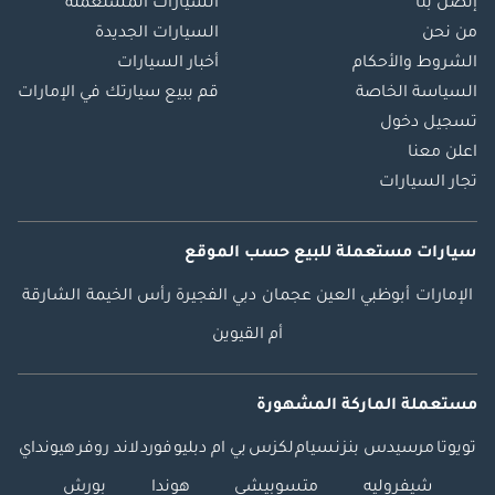
إتصل بنا
السيارات المستعملة
من نحن
السيارات الجديدة
الشروط والأحكام
أخبار السيارات
السياسة الخاصة
قم ببيع سيارتك في الإمارات
تسجيل دخول
اعلن معنا
تجار السيارات
سيارات مستعملة
للبيع
حسب الموقع
الإمارات
أبوظبي
العين
عجمان
دبي
الفجيرة
رأس الخيمة
الشارقة
أم القيوين
مستعملة الماركة المشهورة
تويوتا
مرسيدس بنز
نسيام
لكزس
بي ام دبليو
فورد
لاند روفر
هيونداي
شيفروليه
متسوبيشي
هوندا
بورش