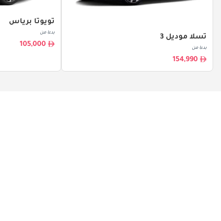
تويوتا برياس
بدءا من
تسلا موديل 3
105,000
بدءا من
154,990