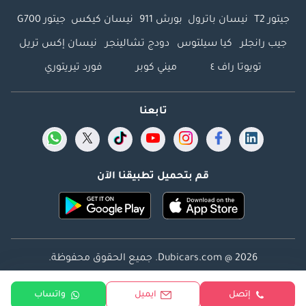
جيتور T2
نيسان باترول
بورش 911
نيسان كيكس
جيتور G700
جيب رانجلر
كيا سيلتوس
دودج تشالينجر
نيسان إكس تريل
تويوتا راف ٤
ميني كوبر
فورد تيريتوري
تابعنا
قم بتحميل تطبيقنا الآن
Dubicars.com @ 2026. جميع الحقوق محفوظة.
العنوان: 2114 ، برج شذى ، المدينة الإعلامية ، دبي ، الإمارات
إتصل
ايميل
واتساب