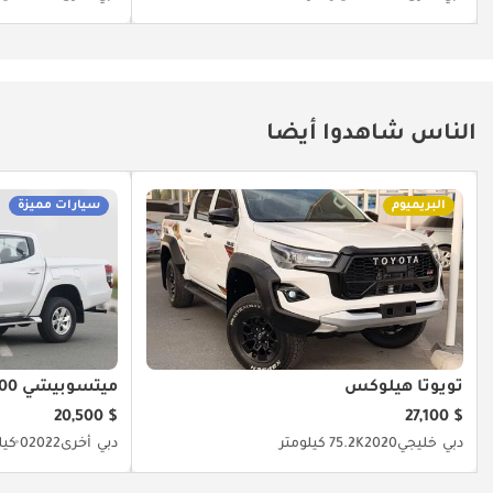
الناس شاهدوا أيضا
البريميوم
سيارات مميزة
تويوتا هيلوكس
ميتسوبيشي L200
$ 20,500
$ 27,100
دبي
خليجي
2020
75.2K كيلومتر
دبي
أخرى
2022
0 كيلومتر