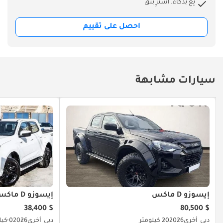
بِع بذكاء. اشترِ بثق
احصل على تقييم
سيارات مشابهة
إيسوزو D ماكس
إيسوزو D ماكس
$ 38,400
$ 80,500
دبي
أخرى
2026
20 كيلومتر
دبي
أخرى
2026
0 كيلومتر