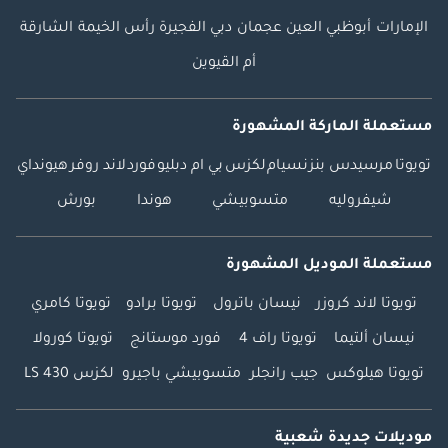
الإمارات
أبوظبي
العين
عجمان
دبي
الفجيرة
رأس الخيمة
الشارقة
أم القيوين
مستعملة الماركة المشهورة
تويوتا
مرسيدس بنز
نسيام
لكزس
بي ام دبليو
فورد
لاند روفر
هيونداي
شيفروليه
متسوبيشي
هوندا
بورش
مستعملة الموديل المشهورة
تويوتا لاند كروزر
نيسان باترول
تويوتا برادو
تويوتا كامري
نيسان ألتيما
تويوتا راف 4
فورد موستانج
تويوتا كورولا
تويوتا هيلوكس
جيب رانجلر
متسوبيشي باجيرو
لكزس LS 430
موديلات جديدة شعبية