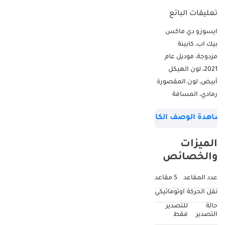
تعليقات البائع
ايسوزو دي ماكس
بيك اب، كابينة
مزدوجة، موديل عام
2021، لون الهيكل
أبيض، لون المقصورة
رمادي، المسافة
المقطوعة = 62,506
شاهدة الوصف الكامل
كم، قيادة باليد اليمنى،
ناقل حركة أوتوماتيكي،
الميزات
تشغيل بالمفتاح، دفع
والخصائص
رباعي، نوافذ كهربائية،
تلفزيون، راديو FM،
عدد المقاعد
5 مقاعد
عجلات أساسية، فئات
نقل الحركة
اوتوماتيكي
مستعملة، مواصفات
حالة
للتصدير
أستراليا
التصدير
فقط