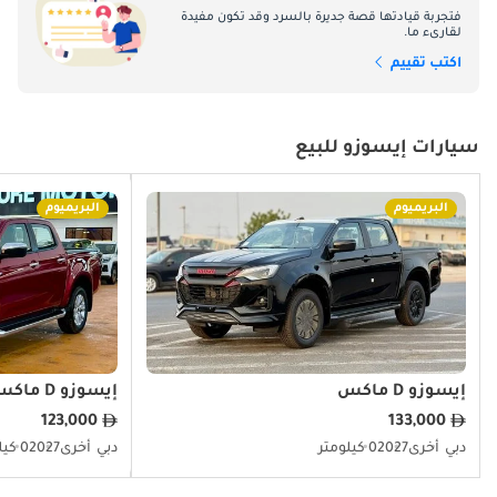
التجاري النابض بالحياة في الإمارات العربية المتحدة. سواء كانت قوة ومتانة
فتجربة قيادتها قصة جديرة بالسرد وقد تكون مفيدة
شاحنة البيك أب D-Max أو تعدد استخدامات شاحنات الفئة N ، تقدم Isuzu
لقارىء ما.
إيسوزو MU X
حلولاً تعزز الكفاءة التشغيلية والإنتاجية. احتضن قوة الهندسة اليابانية مع
Isuzu واستمتع بأداء وموثوقية لا مثيل لهما على طرق الإمارات العربية
اكتب تقييم
TBD
المتحدة.
سيارات إيسوزو للبيع
إيسوزو ريوارد
البريميوم
البريميوم
TBD
إيسوزو تروبر
TBD
إيسوزو D ماكس
إيسوزو D ماكس
123,000
133,000
دبي
أخرى
2027
0 كيلومتر
دبي
أخرى
2027
0 كيلومتر