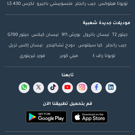
تويوتا هيلوكس
جيب رانجلر
متسوبيشي باجيرو
لكزس LS 430
موديلات جديدة شعبية
جيتور T2
نيسان باترول
بورش 911
نيسان كيكس
جيتور G700
جيب رانجلر
كيا سيلتوس
دودج تشالينجر
نيسان إكس تريل
تويوتا راف ٤
ميني كوبر
فورد تيريتوري
تابعنا
قم بتحميل تطبيقنا الآن