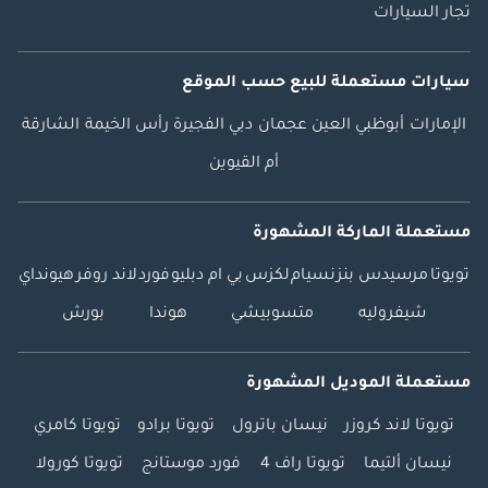
تجار السيارات
سيارات مستعملة
للبيع
حسب الموقع
الإمارات
أبوظبي
العين
عجمان
دبي
الفجيرة
رأس الخيمة
الشارقة
أم القيوين
مستعملة الماركة المشهورة
تويوتا
مرسيدس بنز
نسيام
لكزس
بي ام دبليو
فورد
لاند روفر
هيونداي
شيفروليه
متسوبيشي
هوندا
بورش
مستعملة الموديل المشهورة
تويوتا لاند كروزر
نيسان باترول
تويوتا برادو
تويوتا كامري
نيسان ألتيما
تويوتا راف 4
فورد موستانج
تويوتا كورولا