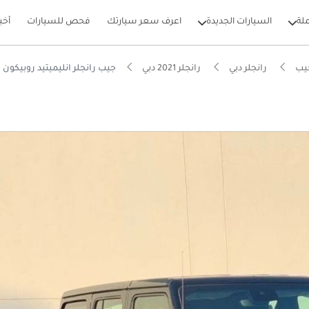
لة
السيارات الجديدة
اعرف سعر سيارتك
فحص للسيارات
أخب
يب
رانجلر دبي
رانجلر 2021 دبي
جيب رانجلر انليميتيد روبيكون