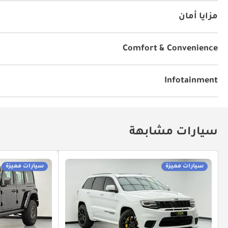
فتحة سقف
أنوار للضباب
نظام الدخول بدون مفتاح
م
مزايا أمان
دفع رباعي
نظام المكابح المانعة للانغلاق ABS
وسائد هو
نظام قفل العجلات
نظام التنبيه عند الانطلاق
نظام إندا
Comfort & Convenience
الملاحة
أقفال أبواب كهربائية
نوافذ كهربائية
إعدادات
جهاز التحكم بالمناخ
تثبيت السرعة
Infotainment
توصيل بلوتوث
سيارات مشابهة
سيارات مميزة
سيارات مميزة