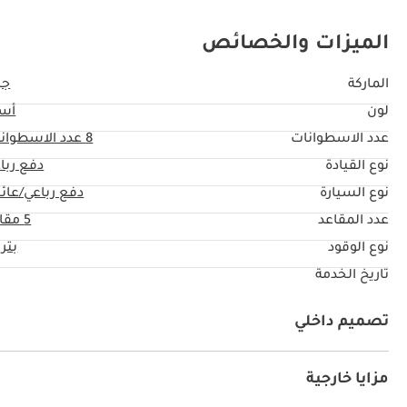
الميزات والخصائص
الماركة
جي
لون
أس
عدد الاسطوانات
8
عدد الاسطوان
نوع القيادة
دفع ربا
نوع السيارة
دفع رباعي/عائل
عدد المقاعد
5 مقاعد
نوع الوقود
بتر
تاريخ الخدمة
تصميم داخلي
نظام آي يو أكس
كراسي جلد
مشغل إم بي ثري
كراس
مزايا خارجية