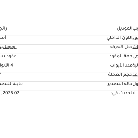
ب
الموديل
رانج
ود
اللون الداخلي
أسو
ات
نقل الحركة
اوتوماتي
عي
جهة المقود
مقود يس
ية
عدد الأبواب
4 الأبواب
حجم العجلة
"
ول
حالة التصدير
قابلة للتصد
لا
تحديث في:
02 Jul, 2026
ي مع ذاكرة
راديو
يو أس بي