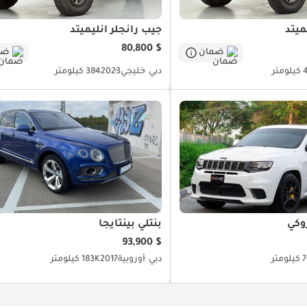
ميتد
جيب رانجلر أنليميتد
$ 80,800
ضمان
ضم
متر
دبي
خليجي
2023
384 كيلومتر
وكي
بنتلي بينتايجا
$ 93,900
متر
دبي
أوروبية
2017
183K كيلومتر