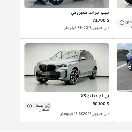
جيب جراند شيروكي
$ 73,700
ان
دبي
خليجي
2018
73K كيلومتر
بي أم دبليو X5
$ 90,100
ضمان
دبي
خليجي
2025
13.6K كيلومتر