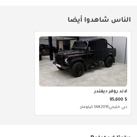
الناس شاهدوا أيضا
لاند روفر ديفندر
$ 95,600
دبي
خليجي
2015
56K كيلومتر