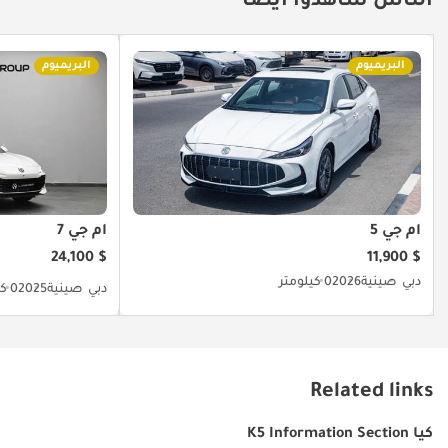
الناس شاهدوا أيضا
اعتمادية Kia، وهي فرصة نادرة جداً بسبب ممشاها الذي لم يتجاوز 7000 كم،
مما يجعلها صفقة رابحة للمستخدم النهائي أو كمخزن للقيمة.
البريميوم
البريميوم
تم إنشاء هذه الإحصاءات بواسطة الذكاء الاصطناعي اعتماداً على بيانات
خبراء السوق. يُرجى دائماً فحص السيارة قبل الشراء.
أم جي 5
أم جي 7
$ 24,100
$ 11,900
دبي
صينية
2026
0 كيلومتر
دبي
صينية
2025
0 كيلومتر
Related links
كيا K5 Information Section