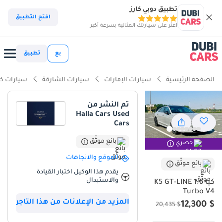
تطبيق دوبي كارز
ذكاء دوبي كارز
افتح التطبيق
اعثر على سيارتك المثالية بسرعة أكبر
ذكاء دوبيكارز
بع
تطبيق
أبرز المواصفات
الصفحة الرئيسية
سيارات الإمارات
سيارات الشارقة
سيارات كي
أحدث أنظمة ADAS قياسية
تم النشر من
Halla Cars Used
تصنيف أمان 5 نجوم من NCAP
Cars
نظام صوتي فاخر قياسي
بائع موثّق
حصري
الموقع والاتجاهات
ملخص
بائع موثّق
يقدم هذا الوكيل اختبار القيادة
تعتبر هذه السيارة فرصة استثنائية في سوق السيارات المستعملة بدول
والاستبدال
كيا K5 GT-LINE 1.6
الخليج، حيث تجمع بين التصميم الرياضي العدواني والكفاءة العالية في
Turbo V4
استهلاك الوقود. بفضل المسافة المقطوعة القليلة جداً مقارنة بعمرها،
المزيد من الإعلانات من هذا التاجر
$ 12,300
$ 20,435
فإنها توفر للمشتري شعور القيادة لسيارة جديدة تماماً مع ميزات الفئة
الرياضية الأعلى. اللون الرمادي الخارجي يعد من أكثر الألوان طلباً في