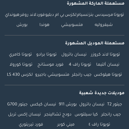
مستعملة الماركة المشهورة
تويوتا
مرسيدس بنز
نسيام
لكزس
بي ام دبليو
فورد
لاند روفر
هيونداي
شيفروليه
متسوبيشي
هوندا
بورش
مستعملة الموديل المشهورة
تويوتا لاند كروزر
نيسان باترول
تويوتا برادو
تويوتا كامري
نيسان ألتيما
تويوتا راف 4
فورد موستانج
تويوتا كورولا
تويوتا هيلوكس
جيب رانجلر
متسوبيشي باجيرو
لكزس LS 430
موديلات جديدة شعبية
جيتور T2
نيسان باترول
بورش 911
نيسان كيكس
جيتور G700
جيب رانجلر
كيا سيلتوس
دودج تشالينجر
نيسان إكس تريل
تويوتا راف ٤
ميني كوبر
فورد تيريتوري