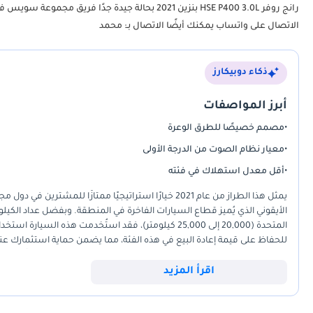
الاتصال على واتساب يمكنك أيضًا الاتصال بـ: محمد
ذكاء دوبيكارز
أبرز المواصفات
•
مصمم خصيصًا للطرق الوعرة
•
معيار نظام الصوت من الدرجة الأولى
•
أقل معدل استهلاك في فئته
يمثل هذا الطراز من عام 2021 خيارًا استراتيجيًا ممتازًا 
الأيقوني الذي يُميز قطاع السيارات الفاخرة في المنطقة. وبفضل عداد الكيل
المتحدة (20,000 إلى 25,000 كيلومتر)، فقد استُخدمت هذه ا
والفخامة المُصممة خصيصًا، حيث توفر ميزات عالية المواصفات عادةً ما تكون ح
اقرأ المزيد
الأمثل لدخول فئة سيارات الدفع الرباعي الفاخرة في السوق الحالية.