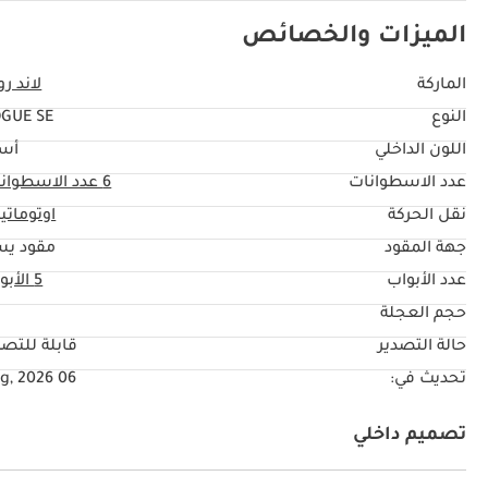
الميزات والخصائص
الماركة
لاند رو
النوع
GUE SE
اللون الداخلي
أس
عدد الاسطوانات
6
عدد الاسطوان
نقل الحركة
اوتوماتي
جهة المقود
مقود يس
عدد الأبواب
5 الأبواب
حجم العجلة
"
حالة التصدير
قابلة للتصد
تحديث في:
06 Aug, 2026
تصميم داخلي
نظام آي يو أكس
كراسي جلد
كراسي مع ذاكرة
راديو