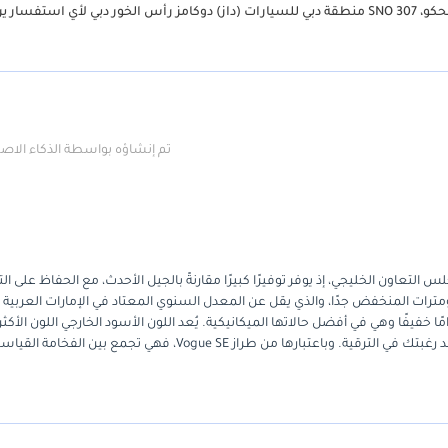
رانج روفر HSE P400 3.0L بنزين 2021 بحالة جيدة جدًا فريق مجموعة سويس فحكو، SNO 307 منطقة دبي للسيارات (داز) دوكامز رأس الخور دبي لأي استفس
تم إنشاؤه بواسطة الذكاء الا
للمشترين في دول مجلس التعاون الخليجي، إذ يوفر توفيرًا كبيرًا مقارنةً بالجيل الأحدث، مع الحفاظ على
ومترات المنخفض جدًا، والذي يقل عن المعدل السنوي المعتاد في الإمارات العربية
لسيارة استخدامًا خفيفًا وهي في أفضل حالاتها الميكانيكية. يُعد اللون الأسود الخارجي اللون الأكثر
للحفاظ على قيمة إعادة البيع في هذه الفئة، مما يضمن حماية استثمارك عند رغبتك في الترقية. وباعتبارها من طراز Vogue SE، فهي تجمع بين الفخامة 
كرًا على الفئات الرائدة. يُعد توازن نظام الدفع هذا مثاليًا لمنطقة الشرق الأوسط
يوفر أداءً كافيًا للتجاوز السريع على الطرق السريعة دون استهلاك الوقود المرتفع لمحركات V8 الأكبر حجمًا. يُعد شراء سيارة بحالة جيدة وبهذه المواصفات ا