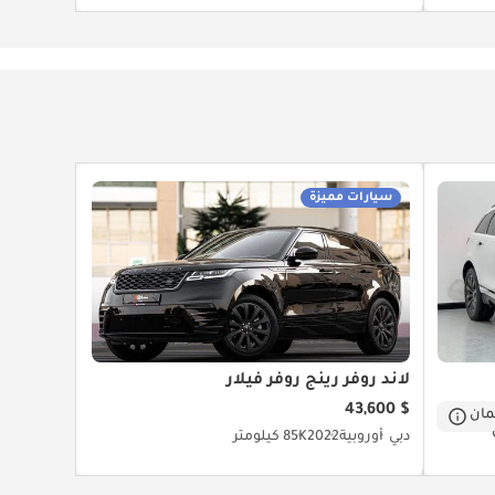
سيارات مميزة
لاند روفر رينج روفر فيلار
$ 43,600
ان
دبي
أوروبية
2022
85K كيلومتر