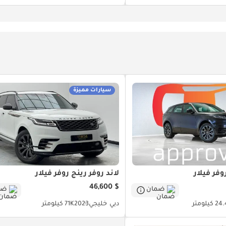
سيارات مميزة
وفر فيلار
لاند روفر رينج روفر فيلار
$ 46,600
ضمان
ضم
 كيلومتر
دبي
خليجي
2023
71K كيلومتر