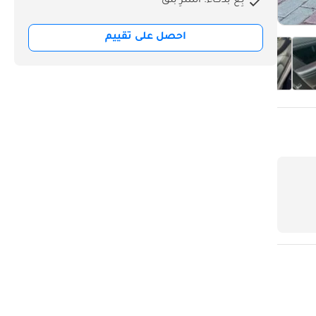
بِع بذكاء. اشترِ بثق
احصل على تقييم