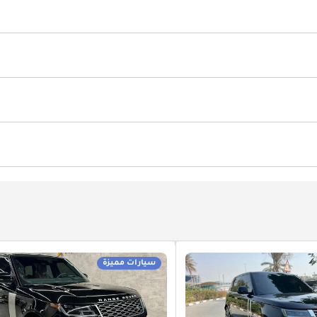
زايا رياضية
ابواب هيدروليك
ائية
أنوار ليد أمامية
دفع بجميع العجلات
 السيارة
نظام التحكم بالانزلاق
نظام قفل العجلات
في
أقفال أبواب كهربائية
نوافذ كهربائية
ية
شاشة عرض معلومات على الزجاج الأمامي
مقاعد مُدلّكة
أس
راحة الذراع
مكيّف
جهاز التحكم بالمناخ
P
مصابيح أمامية اوتوماتيكية
ويد أوتو
مشعل أقراص دي في دي وسي دي
سيارات مميزة