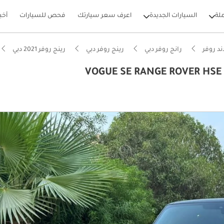
لة
السيارات الجديدة
اعرف سعر سيارتك
فحص للسيارات
أخب
ند روفر
رانج روفر دبي
رينج روفر دبي
رينج روفر 2021 دبي
بيكارز
يصًا للطرق الوعرة
ام الصوت من الدرجة الأولى
ل استهلاك في فئته