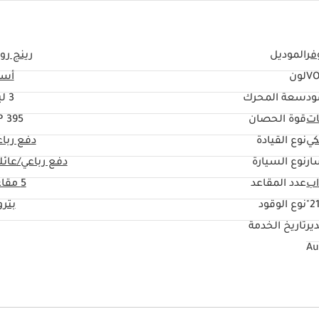
فر
الموديل
رينج رو
VO
لون
أسو
ود
سعة المحرك
3 ليتر
ات
قوة الحصان
395 HP
كي
نوع القيادة
دفع ربا
ار
نوع السيارة
دفع رباعي/عائل
عدد المقاعد
5 مقاعد
21
نوع الوقود
بتر
ير
تاريخ الخدمة
يو أس بي
نظام المعلومات والترفيه