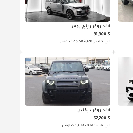
لاند روفر رينج روفر
$ 81,900
دبي
خليجي
2020
45.5K كيلومتر
لاند روفر ديفندر
$ 62,200
دبي
يابانية
2024
10.2K كيلومتر