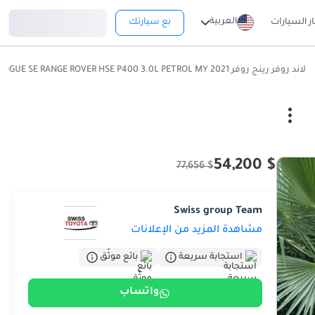
تسجيل دخول
العربية
ار السيارات
بع سيارتك
لاند روفر رينج روفر VOGUE SE RANGE ROVER HSE P400 3.0L PETROL MY 2021
$ 54,200
$ 77,656
Swiss group Team
مشاهدة المزيد من الإعلانات
استجابة سريعة
بائع موثّق
واتساب