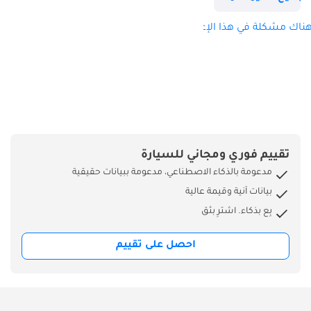
عرض ترفيهية
للمقاعد الخلفية،
ناك مشكلة في هذا الإعلان؟
مقاعد مهواة/مزودة
بخاصية التدليك،
وسائد رأس خلفية
مريحة، إضاءة داخلية
محيطية، نظام مراقبة
النقطة العمياء، نظام
المساعدة على البقاء
تقييم فوري ومجاني للسيارة
في المسار، كاميرا
مدعومة بالذكاء الاصطناعي، مدعومة ببيانات حقيقية
360 درجة، وغيرها
بيانات آنية وقيمة عالية
الكثير... -------------------
بِع بذكاء. اشترِ بثق
----------------------- لمزيد
من التفاصيل، لا
احصل على تقييم
تترددوا في الاتصال بنا.
علاء (الإنجليزية/
العربية): عظيم
(الإنجليزية): --------------