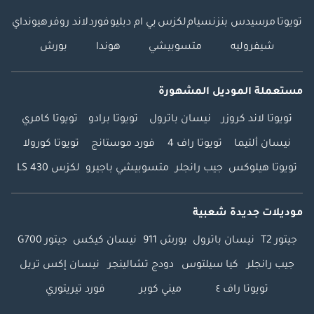
تويوتا
مرسيدس بنز
نسيام
لكزس
بي ام دبليو
فورد
لاند روفر
هيونداي
شيفروليه
متسوبيشي
هوندا
بورش
مستعملة الموديل المشهورة
تويوتا لاند كروزر
نيسان باترول
تويوتا برادو
تويوتا كامري
نيسان ألتيما
تويوتا راف 4
فورد موستانج
تويوتا كورولا
تويوتا هيلوكس
جيب رانجلر
متسوبيشي باجيرو
لكزس LS 430
موديلات جديدة شعبية
جيتور T2
نيسان باترول
بورش 911
نيسان كيكس
جيتور G700
جيب رانجلر
كيا سيلتوس
دودج تشالينجر
نيسان إكس تريل
تويوتا راف ٤
ميني كوبر
فورد تيريتوري