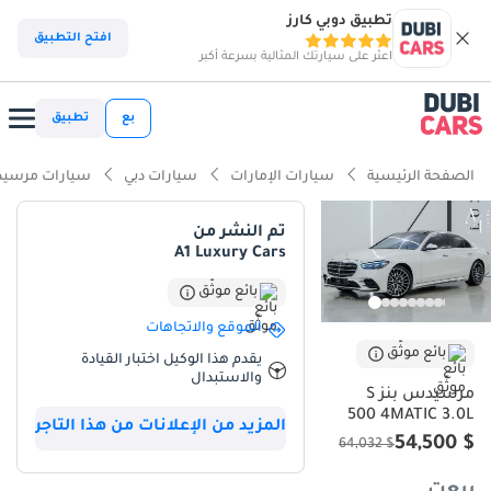
تطبيق دوبي كارز
افتح التطبيق
اعثر على سيارتك المثالية بسرعة أكبر
بع
تطبيق
الصفحة الرئيسية
سيارات الإمارات
سيارات دبي
سيارات مرسيد
تم النشر من
A1 Luxury Cars
بائع موثّق
الموقع والاتجاهات
بائع موثّق
يقدم هذا الوكيل اختبار القيادة
والاستبدال
مرسيدس بنز S
500 4MATIC 3.0L
المزيد من الإعلانات من هذا التاجر
$ 54,500
$ 64,032