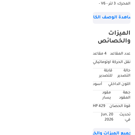
المحرك: 3 لتر - V6 -
دفع رباعي - نوع ناقل
شاهدة الوصف الكامل
الحركة: أوتوماتيكي 9
سرعات - قوة المحرك:
الميزات
429 حصان - نظام
والخصائص
ترفيه خلفي - عداد
المسافة: 116,123 كم -
عدد المقاعد
4 مقاعد
مواصفات أوروبية -
نقل الحركة
اوتوماتيكي
حالة ممتازة --------------
حالة
قابلة
-----------------------------
التصدير
للتصدير
تشمل قائمة الخيارات
اللون الداخلي
أسود
الكاملة: الدخول/
جهة
مقود
التشغيل بدون مفتاح،
المقود
يسار
مقاعد جلدية كهربائية
قوة الحصان
429 HP
مع ذاكرة، مقاعد
تحديث
20 Jun,
مهواة/مدفأة، مبدلات
في:
2026
سرعة يدوية، سقف
بانورامي، شاشة
جميع الميزات والخصائص