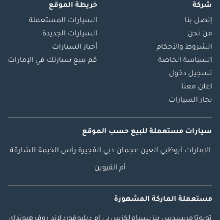
شركة
خريطة الموقع
إتصل بنا
السيارات المستعملة
من نحن
السيارات الجديدة
الشروط والأحكام
أخبار السيارات
السياسة الخاصة
قم ببيع سيارتك في الإمارات
تسجيل دخول
اعلن معنا
تجار السيارات
سيارات مستعملة
للبيع
حسب الموقع
الإمارات
أبوظبي
العين
عجمان
دبي
الفجيرة
رأس الخيمة
الشارقة
أم القيوين
مستعملة الماركة المشهورة
تويوتا
مرسيدس بنز
نسيام
لكزس
بي ام دبليو
فورد
لاند روفر
هيونداي