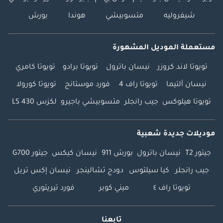
شيفروليه
متسوبيشي
هوندا
بورش
مستعملة الموديل المشهورة
تويوتا لاند كروزر
نيسان باترول
تويوتا برادو
تويوتا كامري
نيسان ألتيما
تويوتا راف 4
فورد موستانج
تويوتا كورولا
تويوتا هيلوكس
جيب رانجلر
متسوبيشي باجيرو
لكزس LS 430
موديلات جديدة شعبية
جيتور T2
نيسان باترول
بورش 911
نيسان كيكس
جيتور G700
جيب رانجلر
كيا سيلتوس
دودج تشالينجر
نيسان إكس تريل
تويوتا راف ٤
ميني كوبر
فورد تيريتوري
تابعنا