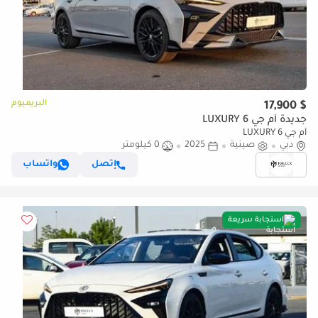
البريميوم
$ 17,900
جديدة أم جي 6 LUXURY
أم جي 6 LUXURY
دبي
صينية
2025
0 كيلومتر
إتصل
واتساب
استجابة سريعة