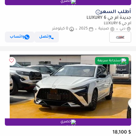
حصري
أطلب السعر
جديدة أم جي 6 LUXURY
أم جي 6 LUXURY
دبي
صينية
2025
0 كيلومتر
إتصل
واتساب
استجابة سريعة
حصري
$ 18,100