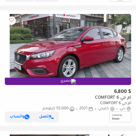
حصري
$ 6,800
أم جي 6 COMFORT
أم جي 6 COMFORT
دبي
خليجي
2021
55,000 كيلومتر
إتصل
واتساب