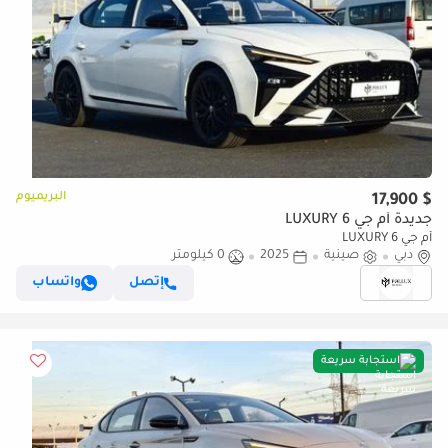
البريميوم
$ 17,900
جديدة أم جي 6 LUXURY
أم جي 6 LUXURY
دبي
صينية
2025
0 كيلومتر
إتصل
واتساب
استجابة سريعة