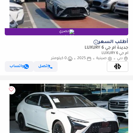
حصري
أطلب السعر
جديدة أم جي 6 LUXURY
أم جي 6 LUXURY
دبي
صينية
2025
0 كيلومتر
إتصل
واتساب