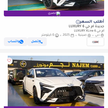
حصري
أطلب السعر
جديدة أم جي 6 LUXURY
أم جي 6 LUXURY XLine
دبي
صينية
2025
0 كيلومتر
إتصل
واتساب