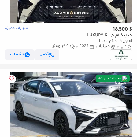
سيارات مميزة
$ 18,500
جديدة أم جي 6 LUXURY
أم جي 6 Luxury 1.5L
دبي
صينية
2025
0 كيلومتر
إتصل
واتساب
استجابة سريعة