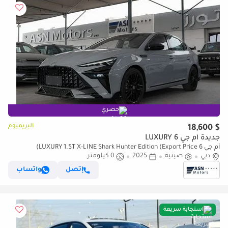
حصري
البريميوم
$ 18,600
جديدة أم جي 6 LUXURY
أم جي 6 LUXURY 1.5T X-LINE Shark Hunter Edition (Export Price)
دبي
صينية
2025
0 كيلومتر
إتصل
واتساب
استجابة سريعة