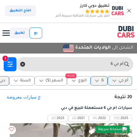
تطبيق دوبي كارز
افتح التطبيق
اعثر على سيارتك المثالية بسرعة أكبر
بع
تطبيق
الشحن إلى
الولايات المتحدة
3
أم جي 6
جديدة
أم جي
6
النوع
السعر ($)
السنة
دبي
20 نتيجة
سيارات أم جي 6 مستعملة للبيع في دبي
(2)
2023
(2)
2021
(4)
2022
(12)
2025
استجابة سريعة