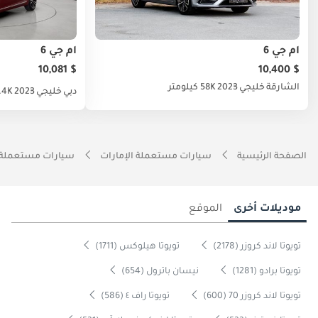
أم جي 6
أم جي 6
$ 10,081
$ 10,400
الشارقة
خليجي
2023
58K كيلومتر
دبي
خليجي
2023
47.4K كي
الصفحة الرئيسية
سيارات مستعملة الإمارات
سيارات مستعملة 
موديلات أخرى
الموقع
تويوتا لاند كروزر (2178)
تويوتا هيلوكس (1711)
تويوتا برادو (1281)
نيسان باترول (654)
تويوتا لاند كروزر 70 (600)
تويوتا راف ٤ (586)