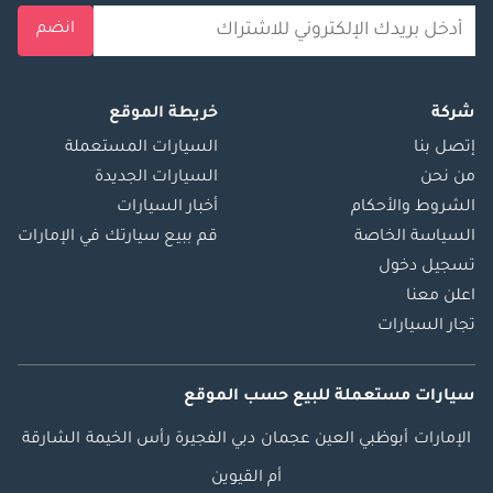
أوتوموتيف، تاجر
انضم
سيارات مستعملة،
نقدم هذه المعلومات
على حد علمنا. جميع
أسعارنا شاملة ضريبة
شركة
خريطة الموقع
القيمة المضافة إن
إتصل بنا
السيارات المستعملة
وجدت، وسعر العرض
من نحن
السيارات الجديدة
على المنصة هو سعر
الشروط والأحكام
أخبار السيارات
السيارة فقط. تخضع
السياسة الخاصة
قم ببيع سيارتك في الإمارات
هذه السيارة وخدماتنا
تسجيل دخول
للتوافر. للحصول على
اعلن معنا
معلومات كاملة،
تجار السيارات
نوصي بالتواصل مع
أحد أعضاء فريقنا.
تطبق الشروط
سيارات مستعملة
للبيع
حسب الموقع
والأحكام.
الإمارات
أبوظبي
العين
عجمان
دبي
الفجيرة
رأس الخيمة
الشارقة
أم القيوين