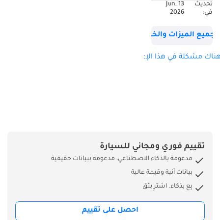
تحديث
13 Jun,
الفرامل ✨ الميزات
في:
2026
الرئيسية: ✔️ عجلات
بتصميم توربو مقاس
جميع الميزات والخصائص
22 بوصة ✔️ عجلة
قيادة مدفأة من ألياف
ناك مشكلة في هذا الإعلان؟
الكربون ✔️ تطعيمات
داخلية من ألياف
الكربون ✔️ نظام
المساعدة على تغيير
المسار (LCA) ✔️ نظام
الإضاءة الديناميكية
من بورش بلس
تقييم فوري ومجاني للسيارة
(PDLS+) ✔️ نظام
مدعومة بالذكاء الاصطناعي، مدعومة ببيانات حقيقية
صوت محيطي من
بيانات آنية وقيمة عالية
Bose ✔️ أبواب إغلاق
بِع بذكاء. اشترِ بثق
ناعم ✔️ رؤية محيطية
✔️ إضاءة محيطية ✔️
احصل على تقييم
نظام عادم رياضي