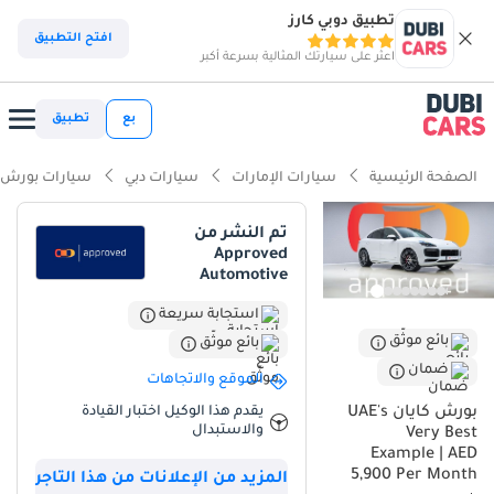
تطبيق دوبي كارز
افتح التطبيق
اعثر على سيارتك المثالية بسرعة أكبر
بع
تطبيق
الصفحة الرئيسية
سيارات الإمارات
سيارات دبي
سيارات بورش
تم النشر من
Approved
Automotive
استجابة سريعة
بائع موثّق
بائع موثّق
ضمان
الموقع والاتجاهات
بورش كايان UAE's
يقدم هذا الوكيل اختبار القيادة
والاستبدال
Very Best
Example | AED
5,900 Per Month
المزيد من الإعلانات من هذا التاجر