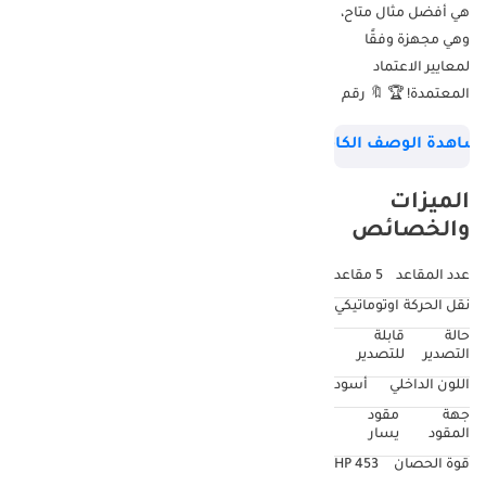
هي أفضل مثال متاح،
وهي مجهزة وفقًا
لمعايير الاعتماد
المعتمدة! 🏆 🔖 رقم
المرجع المعتمد: A777
شاهدة الوصف الكامل
🚗 بورش كايين كوبيه
GTS 📅 موديل 2021 🔢
الميزات
152 كم 🌍 أوروبية 🎨
والخصائص
اللون الخارجي: أبيض
كارارا ميتاليك 🪑
عدد المقاعد
5 مقاعد
اللون الداخلي: أسود
نقل الحركة
اوتوماتيكي
🛡 ضمان معتمد غير
حالة
قابلة
محدود المطالبات
التصدير
للتصدير
لمدة تصل إلى 3
اللون الداخلي
أسود
سنوات 🛡 باقة خدمة
جهة
مقود
شاملة بلس لمدة
المقود
يسار
تصل إلى 3 سنوات
قوة الحصان
453 HP
تتضمن استبدال