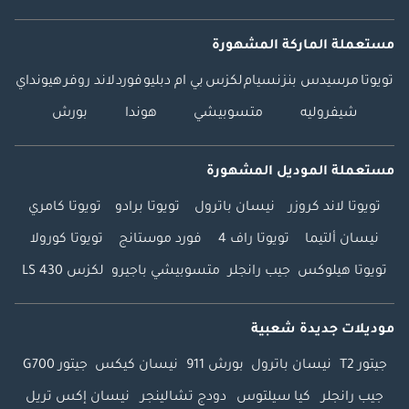
مستعملة الماركة المشهورة
تويوتا
مرسيدس بنز
نسيام
لكزس
بي ام دبليو
فورد
لاند روفر
هيونداي
شيفروليه
متسوبيشي
هوندا
بورش
مستعملة الموديل المشهورة
تويوتا لاند كروزر
نيسان باترول
تويوتا برادو
تويوتا كامري
نيسان ألتيما
تويوتا راف 4
فورد موستانج
تويوتا كورولا
تويوتا هيلوكس
جيب رانجلر
متسوبيشي باجيرو
لكزس LS 430
موديلات جديدة شعبية
جيتور T2
نيسان باترول
بورش 911
نيسان كيكس
جيتور G700
جيب رانجلر
كيا سيلتوس
دودج تشالينجر
نيسان إكس تريل