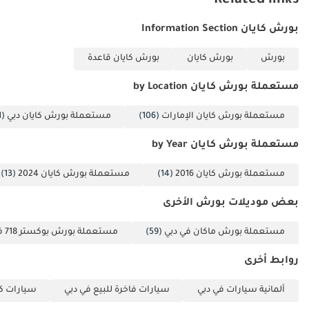
Related links
يومًا، يتم تنفيذ الصيانة
بورش كايان Information Section
المطلوبة. ويُقدَّم تقرير
كتابي مفصل عن عمق
بورش
بورش كايان
بورش كايان قاعدة
الطلاء لكل جزء من
السيارة لكل مشترٍ. ✅
مستعملة بورش كايان by Location
لا يوجد معرض آخر في
مستعملة بورش كايان الإمارات
(106)
مستعملة بورش كايان دبي
(101)
الإمارات العربية
المتحدة يقدم هذه
مستعملة بورش كايان by Year
الخدمة. نُقدِّم التقرير
كتابيًا لأننا قمنا
مستعملة بورش كايان 2016
(14)
مستعملة بورش كايان 2024
(13)
بالعمل بأنفسنا. ما لم
بعض موديلات بورش الأخرى
يكن مُعتمدًا، فهو غير
مُعتمد.
مستعملة بورش ماكان في دبي
(59)
مستعملة بورش بوكستر 718 في دبي
▔▔▔▔▔▔▔▔▔▔
📍 متاح للمعاينة
روابط أخرى
الفورية في معرضنا
ألمانية سيارات في دبي
سيارات فاخرة للبيع في دبي
سيارات كب
الداخلي الذي تبلغ
مساحته 120,000 قدم