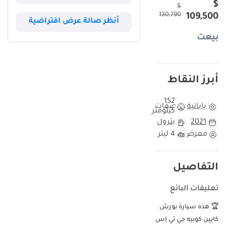
$
$
130,790
109,500
أنظر صالة عرض افتراضية
بيعت
أبرز النقاط
152
يابانية
مواصفات
كيلومتر
2021
بترول
معرض
4 ليتر
التفاصيل
تعليقات البائع
🏆 هذه سيارة بورش
كايين كوبيه جي تي إس