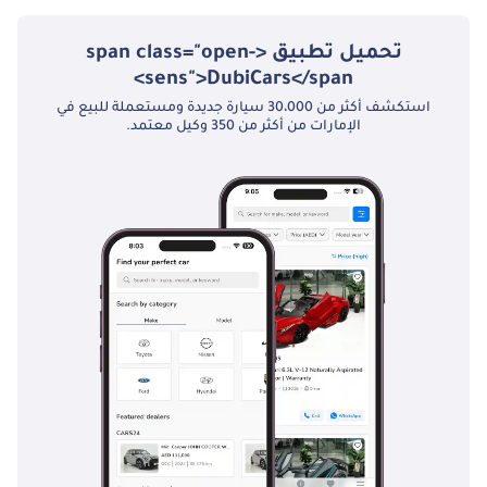
مربع في القوز، دبي. 🕐
تحميل تطبيق <span class="open-
مفتوح 7 أيام في
sens">DubiCars</span>
الأسبوع من الاثنين
إلى السبت - من
استكشف أكثر من 30،000 سيارة جديدة ومستعملة للبيع في
الإمارات من أكثر من 350 وكيل معتمد.
الساعة 10 صباحًا إلى
8 مساءً، الأحد - من
الساعة 11 صباحًا إلى 5
مساءً. مواعيد خاصة
متاحة. 🌐 يتحدث
فريقنا: الإنجليزية |
العربية | الهندية |
الأردية | البنغالية |
المالايالامية
▔▔▔▔▔▔▔▔▔▔
🏅 أبروفد أوتوموتيف -
المعيار الحائز على
جوائز متعددة في