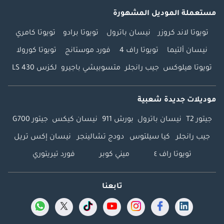
مستعملة الموديل المشهورة
تويوتا لاند كروزر
نيسان باترول
تويوتا برادو
تويوتا كامري
نيسان ألتيما
تويوتا راف 4
فورد موستانج
تويوتا كورولا
تويوتا هيلوكس
جيب رانجلر
متسوبيشي باجيرو
لكزس LS 430
موديلات جديدة شعبية
جيتور T2
نيسان باترول
بورش 911
نيسان كيكس
جيتور G700
جيب رانجلر
كيا سيلتوس
دودج تشالينجر
نيسان إكس تريل
تويوتا راف ٤
ميني كوبر
فورد تيريتوري
تابعنا