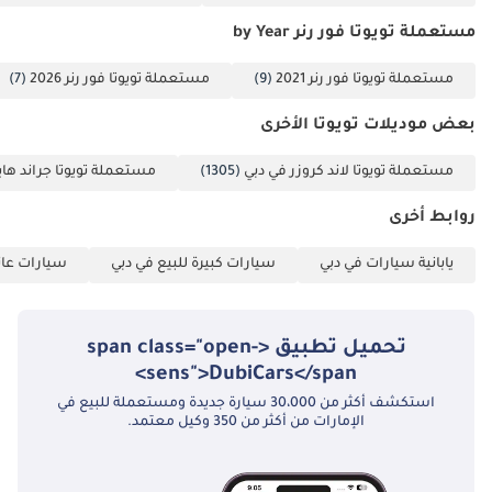
مجلس التعاون الخليجي.
مستعملة تويوتا فور رنر by Year
تم إنشاء هذه الإحصاءات بواسطة الذكاء الاصطناعي اعتماداً على بيانات
خبراء السوق. يُرجى دائماً فحص السيارة قبل الشراء.
مستعملة تويوتا فور رنر 2021
(9)
مستعملة تويوتا فور رنر 2026
(7)
بعض موديلات تويوتا الأخرى
مستعملة تويوتا لاند كروزر في دبي
(1305)
مستعملة تويوتا جراند هايل
روابط أخرى
يابانية سيارات في دبي
سيارات كبيرة للبيع في دبي
سيارات عائل
تحميل تطبيق <span class="open-
sens">DubiCars</span>
استكشف أكثر من 30،000 سيارة جديدة ومستعملة للبيع في
الإمارات من أكثر من 350 وكيل معتمد.