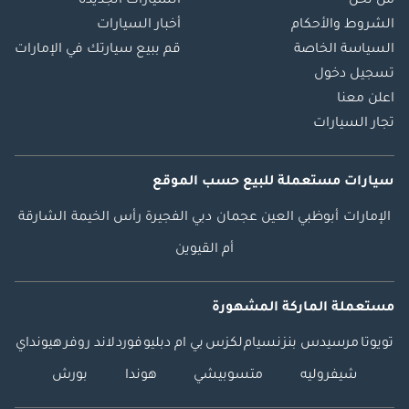
من نحن
السيارات الجديدة
الشروط والأحكام
أخبار السيارات
السياسة الخاصة
قم ببيع سيارتك في الإمارات
تسجيل دخول
اعلن معنا
تجار السيارات
سيارات مستعملة
للبيع
حسب الموقع
الإمارات
أبوظبي
العين
عجمان
دبي
الفجيرة
رأس الخيمة
الشارقة
أم القيوين
مستعملة الماركة المشهورة
تويوتا
مرسيدس بنز
نسيام
لكزس
بي ام دبليو
فورد
لاند روفر
هيونداي
شيفروليه
متسوبيشي
هوندا
بورش