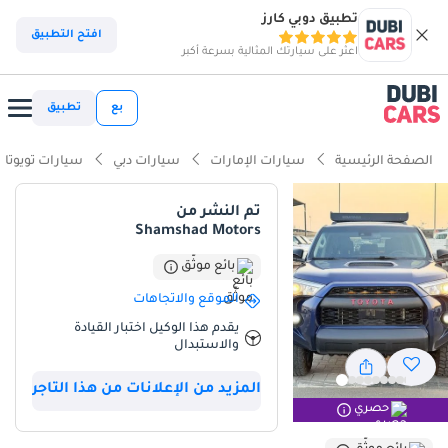
تطبيق دوبي كارز
ذكاء دوبي كارز
افتح التطبيق
اعثر على سيارتك المثالية بسرعة أكبر
ذكاء دوبيكارز
بع
تطبيق
أبرز المواصفات
الصفحة الرئيسية
سيارات الإمارات
سيارات دبي
سيارات تويوتا
مصمم خصيصًا للطرق الوعرة
تم النشر من
Shamshad Motors
معيار نظام الصوت من الدرجة الأولى
بائع موثّق
أقل معدل استهلاك في فئته
الموقع والاتجاهات
ملخص
يقدم هذا الوكيل اختبار القيادة
والاستبدال
تتميز هذه السيارة تحديدًا في سوق دول مجلس التعاون الخليجي بجودتها
العالية الاستثنائية، ويعود ذلك بشكل أساسي إلى انخفاض عداد
المزيد من الإعلانات من هذا التاجر
الكيلومترات بشكل ملحوظ بالنسبة لسيارة موديل 2021. فقد قطعت
حصري
مسافة 12,300 كيلومتر فقط خلال ثلاث سنوات، وهو أقل بكثير من
المتوسط الإقليمي البالغ حوالي 60,000 كيلومتر، مما يمنح المالك الجديد