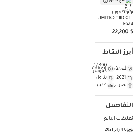
بائع موثّق
سيارة تُشعره وتُشغّله وكأنها أحدث بكثير. تضمن لك الفئة الأعلى تجهيزًا
تويوتا فور رنر
عدم التنازل المعتاد بين الأداء القوي والفخامة الداخلية، موفرةً مستوى من
LIMITED TRD Off-
الراحة غالبًا ما يفتقر إليه هذا النوع من السيارات. وبينما يُعد اللون الأزرق
Road
الخارجي خيارًا مميزًا وجذابًا، فإن سمعة هذا الطراز في الموثوقية العالية
$ 22,200
تجعله من أكثر الاستثمارات أمانًا من حيث الحفاظ على قيمته على المدى
الطويل. بالنسبة للمشتري في الإمارات العربية المتحدة أو في جميع أنحاء
دول مجلس التعاون الخليجي، تُمثل هذه السيارة مزيجًا مثاليًا بين سيارة
أبرز النقاط
يومية موثوقة وسيارة مثالية لرحلات نهاية الأسبوع، قادرة على تلبية
متطلبات مناخنا وتضاريسنا. إن أهم اعتبار للملكية هنا هو التوازن الفريد
12,300
بين منصة ميكانيكية مجربة وتقنية حديثة تسمح بانتقالات سلسة بين
أمريكية
مواصفات
كيلومتر
التنقل في المدينة ومغامرات الصحراء.
2021
بترول
مقارنة هذه السيارة بسيارات تويوتا فور رنر الأخرى موديل
معرض
4 ليتر
2021
عند مقارنة هذه السيارة بطرازات 2021 الأخرى المتوفرة حاليًا في دول
التفاصيل
مجلس التعاون الخليجي، يبرز اختلافٌ ملحوظٌ في عدد الكيلومترات
المقطوعة. ففي منطقةٍ تُستخدم فيها سيارات الدفع الرباعي بكثرةٍ
تعليقات البائع
للتنقلات الطويلة بين الإمارات أو للسفر عبر الحدود، تُعدّ رؤية سيارةٍ
قطعت ما يزيد قليلًا عن 12,000 كيلومتر ميزةً شرائيةً قيّمة. معظم
تويوتا 4 رانر 2021
طرازات 2021 المتوفرة في السوق تقطع ثلاثة أو أربعة أضعاف هذه