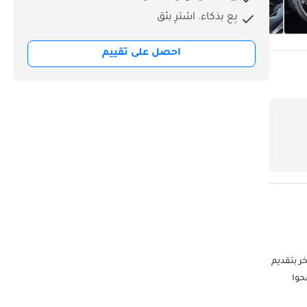
بِع بذكاء. اشترِ بثق
احصل على تقييم
 زايد الأول، دبي. نفخر بتقديم
فحوا