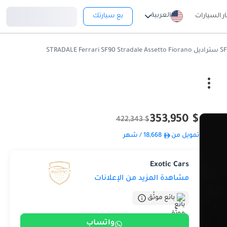
تسجيل دخول
العربية
ار السيارات
بع سيارتك
$ 353,950
$ 422,343
تمويل من
18,668
/ شهر
Exotic Cars
مشاهدة المزيد من الإعلانات
بائع موثّق
واتساب