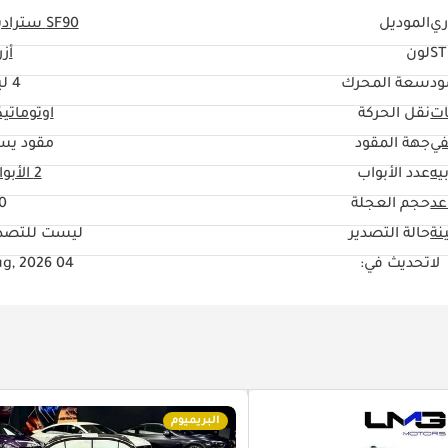
ري
الموديل
SF90 ستراديل
ST
لون
أز
ود
سعة المحرك
4 ليتر
ات
نقل الحركة
اوتوماتي
في
جهة المقود
مقود يس
يه
عدد الأبواب
2 الأبواب
حجم العجلة
0"
نة
حالة التصدير
ليست للتصدي
لا
تحديث في:
04 Aug, 2026
البريميوم