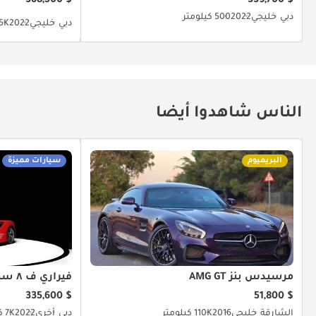
$ 368,500
$ 339,700
دبي
خليجي
2022
500 كيلومتر
دبي
خليجي
2022
5K كيلومت
الناس شاهدوا أيضا
البريميوم
سيارات مميزة
مرسيدس بنز AMG GT
فيراري ف ٨ سبيدر
$ 335,600
$ 51,800
الشارقة
خليجي
2016
110K كيلومتر
دبي
أخرى
2022
7K كيلومتر