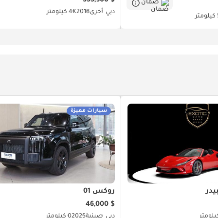
$ 355,900
ضمان
دبي
أخرى
2018
4K كيلومتر
ر
سيارات مميزة
روكس 01
$ 46,000
دبي
صينية
2025
0 كيلومتر