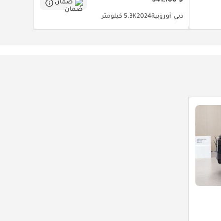
$ 341,100
ضمان
دبي
أوروبية
2024
5.3K كيلومتر