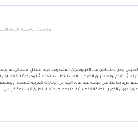
تم إنشاؤه بواسطة الذكاء الا
مجلس التعاون الخليجي نظرًا لانخفاض عدد الكيلومترات المقطوعة فيها بشكلٍ استثنائي، ما يجع
 تميزًا. يُقدّم لونها الأزرق الخارجي اللافت للنظر بديلًا منعشًا ومرغوبًا للغاية للون ا
ميمٍ فريد يحافظ على قيمته عند إعادة البيع في الإمارات العربية المتحدة. وبصفتها
زم الدوران الفوري للطاقة الكهربائية، ما يجعلها مثالية للطرق السريعة في دبي
ذا الطراز تقنية كهربائية متطورة لتقديم أداء يُضاهي السيارات الخارقة التي تُب
مستويات الأداء حتى في ذروة حرارة صيف الخليج، أهم ما يُميّز هذه السيارة بالن
ة الاستخدام من أكثر سيارات فيراري تطورًا من الناحية التكنولوجية حتى الآن.