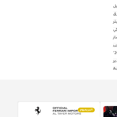
رق
كي
ار
2
ر
البريميوم