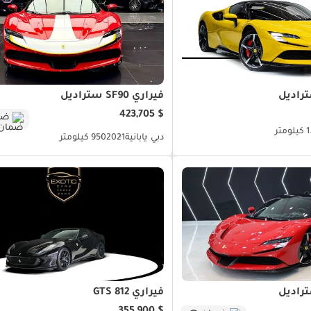
فيراري SF90 ستراديل
$ 423,705
ضم
متر
دبي
يابانية
2021
950 كيلومتر
فيراري 812 GTS