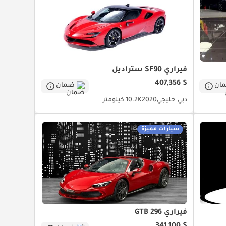
فيراري SF90 ستراديل
$ 407,356
ان
ضمان
دبي
خليجي
2020
10.2K كيلومتر
سيارات مميزة
فيراري 296 GTB