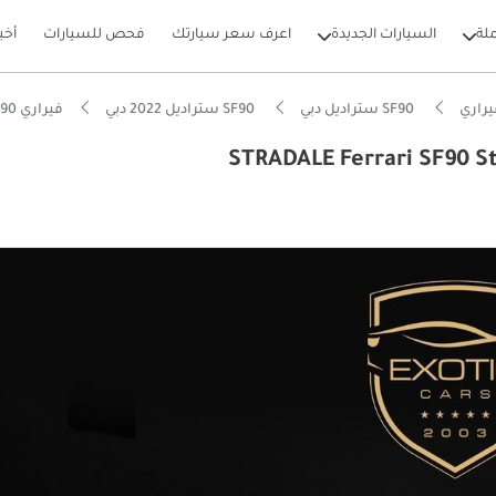
لة
السيارات الجديدة
اعرف سعر سيارتك
فحص للسيارات
أخب
راري
SF90 ستراديل دبي
SF90 ستراديل 2022 دبي
فيراري SF90 ستراديل STRADALE Ferrari SF90 Stradale Assetto Fiorano
بيكارز
نوع يدويًا
فة تشغيل في فئتها