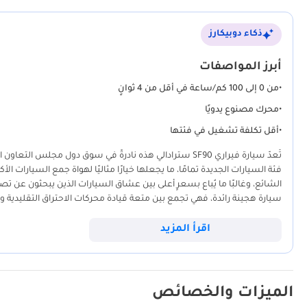
ذكاء دوبيكارز
أبرز المواصفات
•
من 0 إلى 100 كم/ساعة في أقل من 4 ثوانٍ
•
محرك مصنوع يدويًا
•
أقل تكلفة تشغيل في فئتها
تُعدّ سيارة فيراري SF90 سترادالي هذه نادرةً في سوق دول 
فئة السيارات الجديدة تمامًا، ما يجعلها خيارًا مثاليًا لهواة جمع السيارات الأكثر
الشائع، وغالبًا ما يُباع بسعرٍ أعلى بين عشاق السيارات الذين يبحثون عن تص
سيارة هجينة رائدة، فهي تجمع بين متعة قيادة محركات الاحتراق التقليدية وع
وأبوظبي. وبينما يعتمد العديد من المنافسين على سعة المحرك فقط، يستخدم ه
بضعف سعرها. يُعدّ نظام التبريد الهجين المتطور، المصمم للحفاظ على أعلى 
اقرأ المزيد
للمشتري في هذه المنطقة. اختيار هذه السيارة تحديدًا يعني اقتناء نسخة قليل
الميزات والخصائص