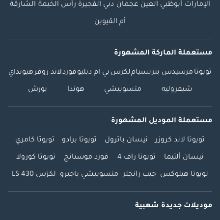
الإمارات
أبوظبي
العين
عجمان
دبي
الفجيرة
رأس الخيمة
الشارقة
أم القيوين
مستعملة الماركة المشهورة
تويوتا
مرسيدس بنز
نسيام
لكزس
بي ام دبليو
فورد
لاند روفر
هيونداي
شيفروليه
متسوبيشي
هوندا
بورش
مستعملة الموديل المشهورة
تويوتا لاند كروزر
نيسان باترول
تويوتا برادو
تويوتا كامري
نيسان ألتيما
تويوتا راف 4
فورد موستانج
تويوتا كورولا
تويوتا هيلوكس
جيب رانجلر
متسوبيشي باجيرو
لكزس LS 430
موديلات جديدة شعبية