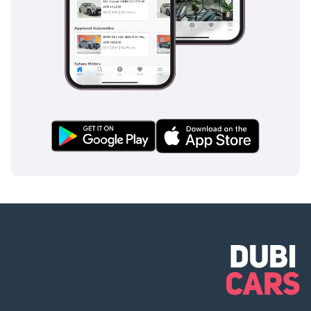
التسجيل (سيتم
توضيح الشروط
والأحكام عند الحجز).
▔▔▔▔▔▔▔▔▔▔
بيع سيارتك: املأ
النموذج هنا: نقدم
دفعات نقدية ونتعامل
مع التسويات البنكية
المبكرة.
▔▔▔▔▔▔▔▔▔▔
المرجع: ١٠٩٩٤AC