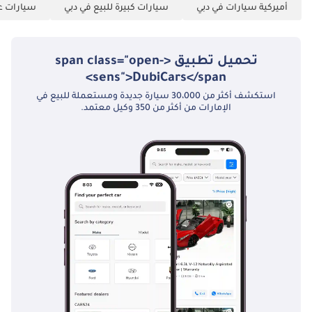
أميركية سيارات في دبي
سيارات كبيرة للبيع في دبي
سيارات عا
الشركات: 1 رخصة
تجارية 2 عقد
التأسيس 3 نسخ من
تحميل تطبيق <span class="open-
جوازات سفر جميع
sens">DubiCars</span>
الشركاء 4 كشف
استكشف أكثر من 30،000 سيارة جديدة ومستعملة للبيع في
حساب بنكي للشركة
الإمارات من أكثر من 350 وكيل معتمد.
لآخر 3 أشهر.
▔▔▔▔▔▔▔▔▔▔
خيارات حجز السيارة:
للبدء، نطلب دفعة
مقدمة قدرها درهم
إماراتي ٥٠٠٠ عبر: ١
بطاقة ائتمان/خصم:
يُسترد المبلغ نقدًا بعد
التسجيل ٢ نقدًا:
يُسترد المبلغ نقدًا بعد
التسجيل ٣ شيك: لا
يُصرف، ويُعاد بعد