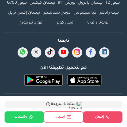
جيتور T2
نيسان باترول
بورش 911
نيسان كيكس
جيتور G700
جيب رانجلر
كيا سيلتوس
دودج تشالينجر
نيسان إكس تريل
تويوتا راف ٤
ميني كوبر
فورد تيريتوري
تابعنا
قم بتحميل تطبيقنا الآن
Dubicars.com @ 2026. جميع الحقوق محفوظة.
استجابة سريعة
العنوان: 2114 ، برج شذى ، المدينة الإعلامية ، دبي ، الإمارات
إتصل
ايميل
واتساب