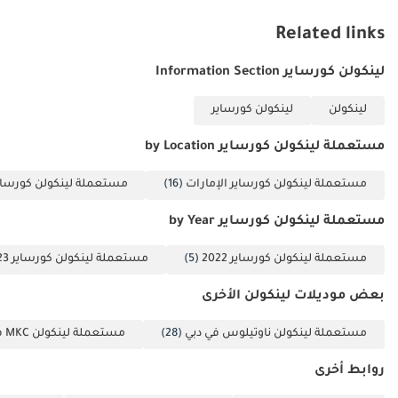
الهوية الإماراتية (إذا
Related links
كنت قد استلمت راتباً
واحداً فقط أو لم
لينكولن كورساير Information Section
تستلم أي راتب
وتعمل لدى شركة
لينكولن
لينكولن كورساير
مدرجة، فيرجى
التواصل معنا).
مستعملة لينكولن كورساير by Location
أصحاب الأعمال الحرة:
مستعملة لينكولن كورساير الإمارات
(16)
مستعملة لينكولن كورساير
1 رخصة تجارية 2 عقد
التأسيس 3 نسخ من
مستعملة لينكولن كورساير by Year
جوازات سفر جميع
الشركاء 4 نسخ من
مستعملة لينكولن كورساير 2022
(5)
مستعملة لينكولن كورساير 2023
بطاقة الهوية
بعض موديلات لينكولن الأخرى
الإماراتية والتأشيرة 5
كشف حساب بنكي
مستعملة لينكولن ناوتيلوس في دبي
(28)
مستعملة لينكولن MKC في دبي
شخصي لآخر 3 أشهر
6 كشف حساب بنكي
روابط أخرى
للشركة لآخر 3 أشهر.