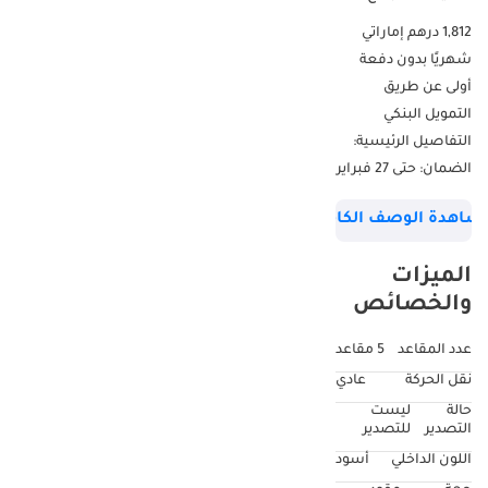
1,812 درهم إماراتي
شهريًا بدون دفعة
أولى عن طريق
التمويل البنكي
التفاصيل الرئيسية:
الضمان: حتى 27 فبراير
2027 أو 100,000 كم
شاهدة الوصف الكامل
عقد الصيانة: حتى 27
فبراير 2027 أو
الميزات
100,000 كم مقاس
والخصائص
العجلات: 18 بوصة
▔▔▔▔▔▔▔▔▔▔
عدد المقاعد
5 مقاعد
لماذا تختار هذه
نقل الحركة
عادي
السيارة؟ استمتع
حالة
ليست
بتجربة الفخامة مع
التصدير
للتصدير
سيارة لينكولن
اللون الداخلي
أسود
كورسير 2022 باللون