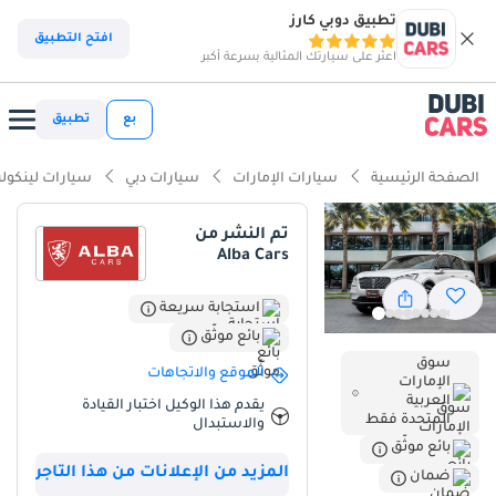
تطبيق دوبي كارز
افتح التطبيق
اعثر على سيارتك المثالية بسرعة أكبر
بع
تطبيق
الصفحة الرئيسية
سيارات الإمارات
سيارات دبي
سيارات لينكول
تم النشر من
Alba Cars
استجابة سريعة
بائع موثّق
سوق
الموقع والاتجاهات
الإمارات
العربية
يقدم هذا الوكيل اختبار القيادة
المتحدة فقط
والاستبدال
بائع موثّق
المزيد من الإعلانات من هذا التاجر
ضمان