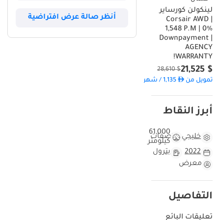
لينكولن كورساير
أنظر صالة عرض افتراضية
Corsair AWD |
1,548 P.M | 0%
Downpayment |
AGENCY
WARRANTY!
$ 21,525
$ 28,610
تمويل من
1,135
/ شهر
أبرز النقاط
61,000
خليجي
مواصفات
كيلومتر
2022
بترول
معرض
التفاصيل
تعليقات البائع