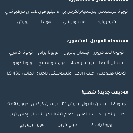
مستعملة الماركة المشهورة
تويوتا
مرسيدس بنز
نسيام
لكزس
بي ام دبليو
فورد
لاند روفر
هيونداي
شيفروليه
متسوبيشي
هوندا
بورش
مستعملة الموديل المشهورة
تويوتا لاند كروزر
نيسان باترول
تويوتا برادو
تويوتا كامري
نيسان ألتيما
تويوتا راف 4
فورد موستانج
تويوتا كورولا
تويوتا هيلوكس
جيب رانجلر
متسوبيشي باجيرو
لكزس LS 430
موديلات جديدة شعبية
جيتور T2
نيسان باترول
بورش 911
نيسان كيكس
جيتور G700
جيب رانجلر
كيا سيلتوس
دودج تشالينجر
نيسان إكس تريل
تويوتا راف ٤
ميني كوبر
فورد تيريتوري