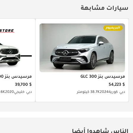
سيارات مشابهة
البريميوم
مرسيدس بنز GLC 300
مرسيدس بنز GLC 300
$ 39,700
$ 54,223
دبي
كورية
2024
38.7K كيلومتر
دبي
خليجي
2020
49.6K ك
الناس شاهدوا أيضا