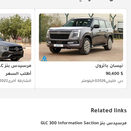
نيسان باترول
مرسيدس بنز GLC كوبيه 300
$ 90,400
أطلب السعر
دبي
خليجي
2026
0 كيلومتر
الشارقة
أخرى
2022
Related links
مرسيدس بنز GLC 300 Information Section