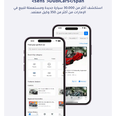
sens">DubiCars</span>
استكشف أكثر من 30،000 سيارة جديدة ومستعملة للبيع في
الإمارات من أكثر من 350 وكيل معتمد.