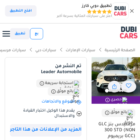
تطبيق دوبي كارز
افتح التطبيق
اعثر على سيارتك المثالية بسرعة أكبر
بع
تطبيق
الصفحة الرئيسية
سيارات الإمارات
سيارات دبي
سيارات مرسيد
تم النشر من
Leader Automobile
استجابة سريعة
بائع موثّق
حصري
الموقع والاتجاهات
يقدم هذا الوكيل اختبار القيادة
بائع موثّق
والاستبدال
مرسيدس بنز GLC
المزيد من الإعلانات من هذا التاجر
300 STD (NON
GCC) بريميوم