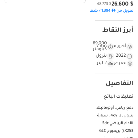
$ 26,600
$ 48,773
تمويل من
1,394
/ شهر
أبرز النقاط
69,000
أخرى
مواصفات
كيلومتر
2022
بترول
معرض
2 ليتر
التفاصيل
تعليقات البائع
‏دفع رباعي‎, ‏أوتوماتيك‎,
‏بترول‎ 4cyl 2L, ‏سيارة
الأداء الرياضي‎ 5dr,
(X253) ‏بريميوم‎ ‏GLC