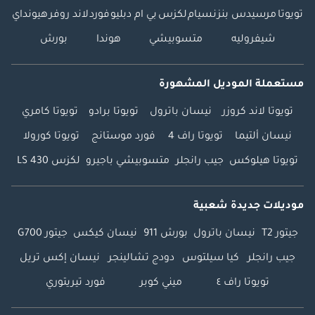
تويوتا
مرسيدس بنز
نسيام
لكزس
بي ام دبليو
فورد
لاند روفر
هيونداي
شيفروليه
متسوبيشي
هوندا
بورش
مستعملة الموديل المشهورة
تويوتا لاند كروزر
نيسان باترول
تويوتا برادو
تويوتا كامري
نيسان ألتيما
تويوتا راف 4
فورد موستانج
تويوتا كورولا
تويوتا هيلوكس
جيب رانجلر
متسوبيشي باجيرو
لكزس LS 430
موديلات جديدة شعبية
جيتور T2
نيسان باترول
بورش 911
نيسان كيكس
جيتور G700
جيب رانجلر
كيا سيلتوس
دودج تشالينجر
نيسان إكس تريل
تويوتا راف ٤
ميني كوبر
فورد تيريتوري