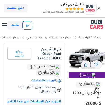
تطبيق دوبي كارز
ذكاء دوبي كارز
افتح التطبيق
اعثر على سيارتك المثالية بسرعة أكبر
ذكاء دوبيكارز
بع
تطبيق
أبرز المواصفات
الصفحة الرئيسية
سيارات الإمارات
سيارات دبي
سيارات ميتس
مصمم خصيصًا للطرق الوعرة
تم النشر من
Ocean Road
أقل معدل استهلاك في فئته
Trading DMCC
أقل تكلفة تشغيل في فئتها
استجابة سريعة
بائع موثّق
حصري
ملخص
الموقع والاتجاهات
تُعدّ شاحنة ميتسوبيشي L200 GL موديل 2022 فرصةً مثاليةً للمشترين
بائع موثّق
يقدم هذا الوكيل اختبار القيادة
الباحثين عن شاحنة بيك أب موثوقة وعالية الأداء، تتفوق في بيئات دول
والاستبدال
ميتسوبيشي L200
مجلس التعاون الخليجي الصعبة. بفضل محركها الديزل وناقل الحركة
GL
الأوتوماتيكي، توفر هذه الشاحنة مستوىً عالياً من كفاءة استهلاك الوقود
المزيد من الإعلانات من هذا التاجر
$ 21,600
وسهولة القيادة، ما يجعلها مرغوبةً للغاية لدى المستخدمين التجاريين