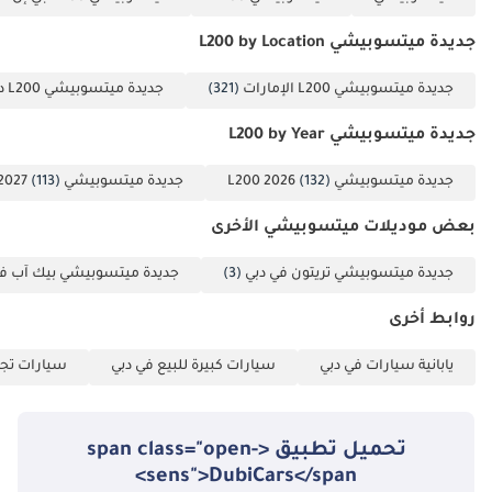
الخليجي، تُوفر هذه الميزات طبقة إضافية من الأمان تجعل سيارة L200
مناسبة تمامًا للنقل العائلي كما هي مناسبة للأعمال الصناعية.
جديدة ميتسوبيشي L200 by Location
الخلاصة
جديدة ميتسوبيشي L200 الإمارات
(321)
جديدة ميتسوبيشي L200 دبي
تُعدّ سيارة ميتسوبيشي L200 موديل 2022 الخيار الأمثل لمن يبحث عن
جديدة ميتسوبيشي L200 by Year
شاحنة بيك أب رباعية الدفع موثوقة واقتصادية في استهلاك الوقود،
تحافظ على قيمتها بشكل أفضل من معظم السيارات الأخرى على
جديدة ميتسوبيشي L200 2026
(132)
جديدة ميتسوبيشي L200 2027
(113)
الطريق. إنها سيارة نادرة بهذا المستوى من الجودة والمواصفات، تجمع بين
الراحة العصرية والمتانة الأسطورية.
بعض موديلات ميتسوبيشي الأخرى
تم إنشاء هذه الإحصاءات بواسطة الذكاء الاصطناعي اعتماداً على بيانات
خبراء السوق. يُرجى دائماً فحص السيارة قبل الشراء.
جديدة ميتسوبيشي تريتون في دبي
(3)
جديدة ميتسوبيشي بيك آب في
روابط أخرى
يابانية سيارات في دبي
سيارات كبيرة للبيع في دبي
سيارات تجا
تحميل تطبيق <span class="open-
sens">DubiCars</span>