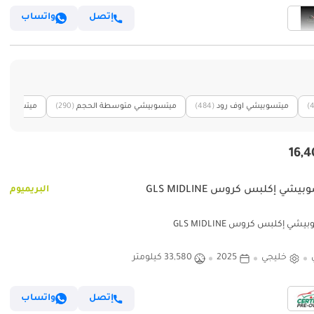
إتصل
واتساب
(
ميتسوبيشي اوف رود
(484)
ميتسوبيشي متوسطة الحجم
(290)
ميتسوبيشي
يشي إكلبس كروس GLS MIDLINE
البريميوم
شي إكلبس كروس GLS MIDLINE
خليجي
2025
33,580 كيلومتر
إتصل
واتساب