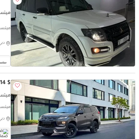
ميتسوبيشي 
ميتسوبيشي با
دبي
$ 24,114
ميتسو
Specs
دبي
ضم