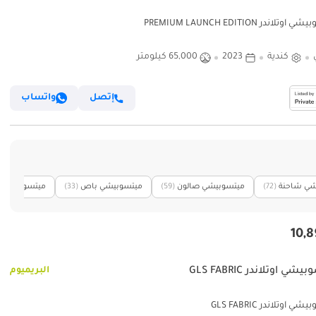
تلاندر PREMIUM LAUNCH EDITION
كندية
2023
65,000 كيلومتر
إتصل
واتساب
شي شاحنة
(72)
ميتسوبيشي صالون
(59)
ميتسوبيشي باص
(33)
ميتسوبيشي 
ي آوتلاندر GLS FABRIC
البريميوم
 آوتلاندر GLS FABRIC