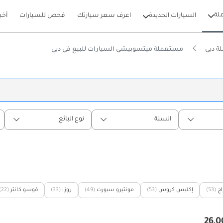
لة
السيارات الجديدة
اعرف سعر سيارتك
فحص للسيارات
أخب
ة دبي
مستعملة ميتسوبيشي السيارات للبيع في دبي
السنة
نوع البائع
اج
(53)
إكلبس كروس
(53)
مونتيرو سبورت
(49)
روزا
(33)
فوسو كانتر
(22)