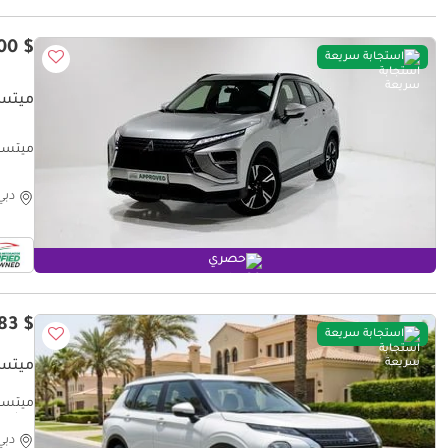
$ 16,400
استجابة سريعة
ميتسوب
ميتسوبي
دبي
حصري
$ 17,983
استجابة سريعة
ميتسوبيش
موثوق ومضمون ٪كا
دبي