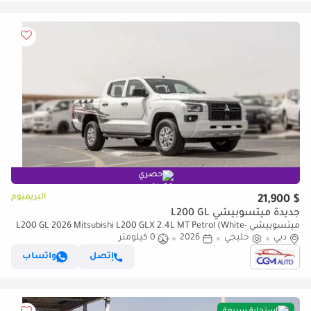
حصري
البريميوم
$ 21,900
جديدة ميتسوبيشي L200 GL
ميتسوبيشي L200 GL 2026 Mitsubishi L200 GLX 2.4L MT Petrol (White-
Black)
دبي
خليجي
2026
0 كيلومتر
إتصل
واتساب