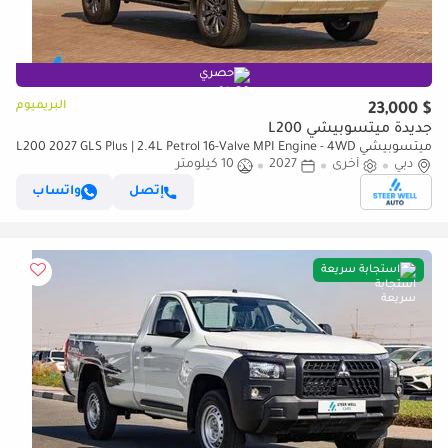
حصري
البريميوم
$ 23,000
جديدة ميتسوبيشي L200
ميتسوبيشي L200 2027 GLS Plus | 2.4L Petrol 16-Valve MPI Engine - 4WD
دبي
أخرى
2027
| 5-Speed Manual | Export Only
10 كيلومتر
إتصل
واتساب
استجابة سريعة