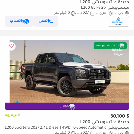
جديدة ميتسوبيشي L200
ميتسوبيشي L200 GL Petrol
دبي
أخرى
2027
0 كيلومتر
إتصل
واتساب
استجابة سريعة
حصري
البريميوم
$ 30,100
جديدة ميتسوبيشي L200
ميتسوبيشي L200 Sportero 2027 2.4L Diesel | 4WD | 6-Speed Automatic
دبي
أخرى
2027
| 181 hp | 7 Drive Modes | Export Only
0 كيلومتر