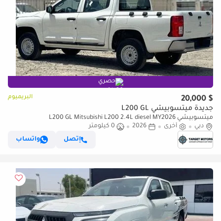
حصري
البريميوم
$ 20,000
جديدة ميتسوبيشي L200 GL
ميتسوبيشي L200 GL Mitsubishi L200 2.4L diesel MY2026
دبي
أخرى
2026
0 كيلومتر
إتصل
واتساب