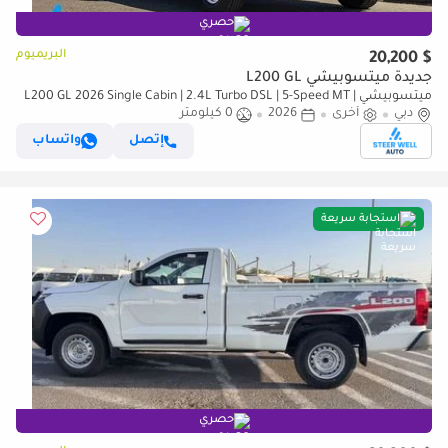
حصري
البريميوم
$ 20,200
جديدة ميتسوبيشي L200 GL
ميتسوبيشي L200 GL 2026 Single Cabin | 2.4L Turbo DSL | 5-Speed MT |
دبي
أخرى
2026
4WD | Heavy-Duty Workhorse
0 كيلومتر
إتصل
واتساب
استجابة سريعة
حصري