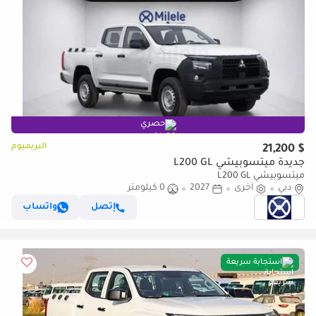
حصري
البريميوم
$ 21,200
جديدة ميتسوبيشي L200 GL
ميتسوبيشي L200 GL
دبي
أخرى
2027
0 كيلومتر
إتصل
واتساب
استجابة سريعة