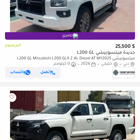
حصري
البريميوم
$ 25,500
جديدة ميتسوبيشي L200 GL
ميتسوبيشي L200 GL Mitsubishi L200 GLX 2.4L Diesel AT MY2025
دبي
خليجي
2026
0 كيلومتر
إتصل
واتساب