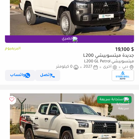
حصري
البريميوم
$ 19,100
جديدة ميتسوبيشي L200
ميتسوبيشي L200 GL Petrol
دبي
أخرى
2027
0 كيلومتر
إتصل
واتساب
استجابة سريعة