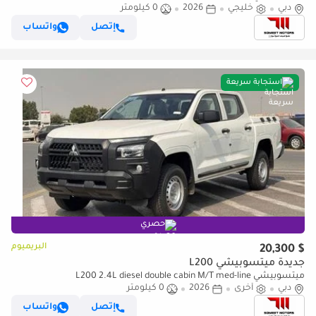
دبي
خليجي
2026
0 كيلومتر
إتصل
واتساب
استجابة سريعة
حصري
البريميوم
$ 20,300
جديدة ميتسوبيشي L200
ميتسوبيشي L200 2.4L diesel double cabin M/T med-line
دبي
أخرى
2026
0 كيلومتر
إتصل
واتساب