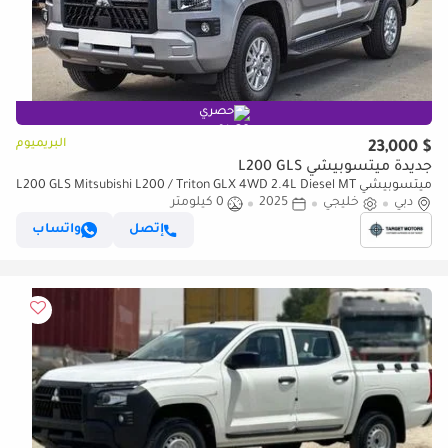
حصري
البريميوم
$ 23,000
جديدة ميتسوبيشي L200 GLS
ميتسوبيشي L200 GLS Mitsubishi L200 / Triton GLX 4WD 2.4L Diesel MT
دبي
High Line
خليجي
2025
0 كيلومتر
إتصل
واتساب