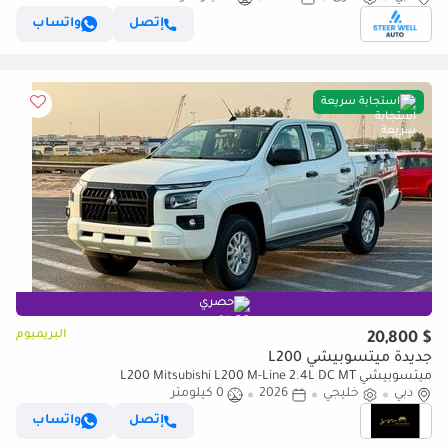
إتصل
واتساب
استجابة سريعة
حصري
البريميوم
$ 20,800
جديدة ميتسوبيشي L200
ميتسوبيشي L200 Mitsubishi L200 M-Line 2.4L DC MT
دبي
خليجي
2026
0 كيلومتر
إتصل
واتساب