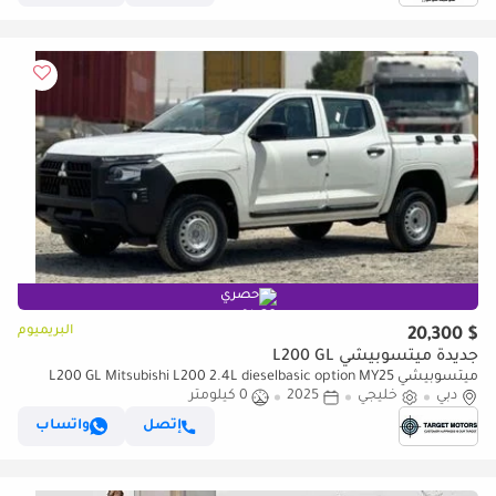
حصري
البريميوم
$ 20,300
جديدة ميتسوبيشي L200 GL
ميتسوبيشي L200 GL Mitsubishi L200 2.4L dieselbasic option MY25
دبي
خليجي
2025
0 كيلومتر
إتصل
واتساب