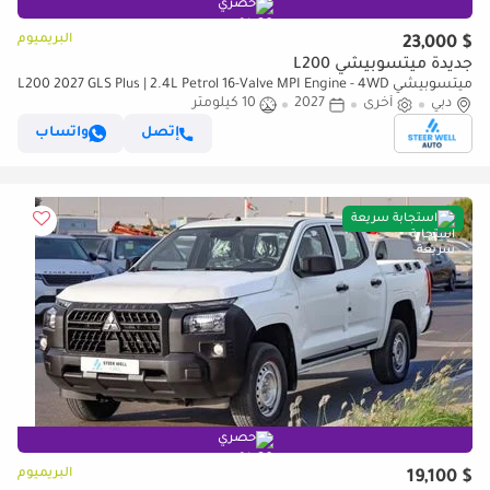
حصري
البريميوم
$ 23,000
جديدة ميتسوبيشي L200
ميتسوبيشي L200 2027 GLS Plus | 2.4L Petrol 16-Valve MPI Engine - 4WD
دبي
أخرى
2027
| 5-Speed Manual | Export Only
10 كيلومتر
إتصل
واتساب
استجابة سريعة
حصري
البريميوم
$ 19,100