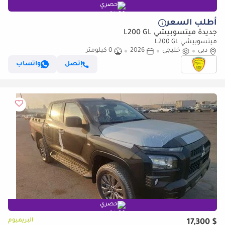
حصري
أطلب السعر
جديدة ميتسوبيشي L200 GL
ميتسوبيشي L200 GL
دبي
خليجي
2026
0 كيلومتر
إتصل
واتساب
حصري
البريميوم
$ 17,300