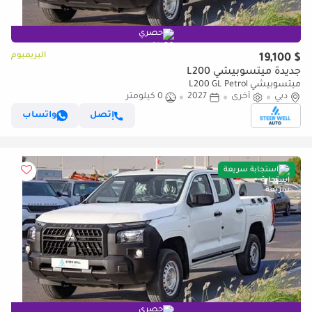
حصري
البريميوم
$ 19,100
جديدة ميتسوبيشي L200
ميتسوبيشي L200 GL Petrol
دبي
أخرى
2027
0 كيلومتر
إتصل
واتساب
استجابة سريعة
حصري