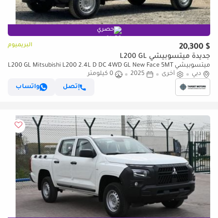
حصري
البريميوم
$ 20,300
جديدة ميتسوبيشي L200 GL
ميتسوبيشي L200 GL Mitsubishi L200 2.4L D DC 4WD GL New Face 5MT
دبي
أخرى
2025
0 كيلومتر
إتصل
واتساب