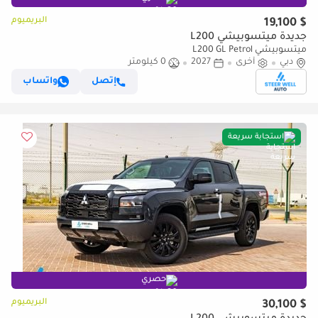
البريميوم
$ 19,100
جديدة ميتسوبيشي L200
ميتسوبيشي L200 GL Petrol
دبي
أخرى
2027
0 كيلومتر
إتصل
واتساب
استجابة سريعة
حصري
البريميوم
$ 30,100