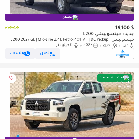
حصري
البريميوم
$ 19,100
جديدة ميتسوبيشي L200
ميتسوبيشي L200 2027 GL | Mid-Line 2.4L Petrol 4x4 MT | DC Pickup |
دبي
أخرى
Brand New | EXPORT
2027
0 كيلومتر
إتصل
واتساب
استجابة سريعة