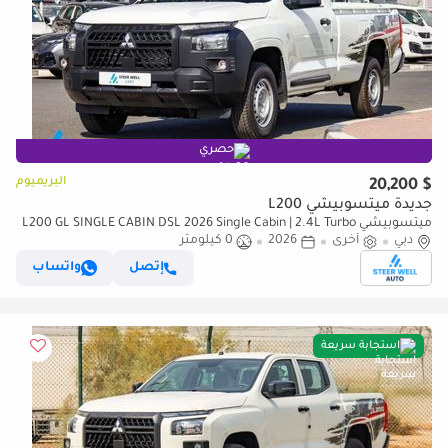
حصري
البريميوم
$ 20,200
جديدة ميتسوبيشي L200
ميتسوبيشي L200 GL SINGLE CABIN DSL 2026 Single Cabin | 2.4L Turbo
دبي
أخرى
2026
0 كيلومتر
DSL | 5-Speed MT | 4WD | Heavy-Duty Workhorse
إتصل
واتساب
استجابة سريعة