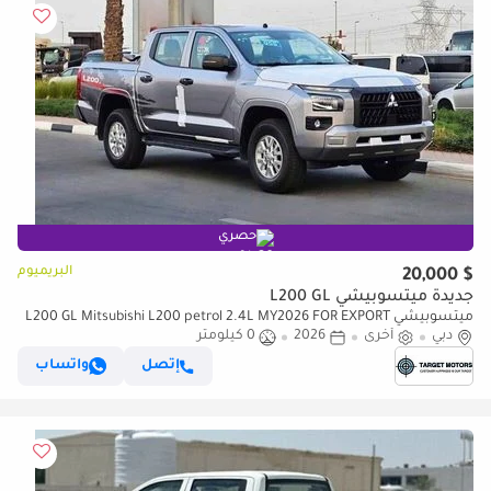
حصري
البريميوم
$ 20,000
جديدة ميتسوبيشي L200 GL
ميتسوبيشي L200 GL Mitsubishi L200 petrol 2.4L MY2026 FOR EXPORT
ONLY
دبي
أخرى
2026
0 كيلومتر
إتصل
واتساب