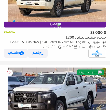
حصري
البريميوم
$ 23,000
جديدة ميتسوبيشي L200
ميتسوبيشي L200 GLS PLUS 2027 | 2.4L Petrol 16-Valve MPI Engine -
دبي
أخرى
2027
4WD | 5-Speed Manual | Export Only
10 كيلومتر
إتصل
واتساب
استجابة سريعة