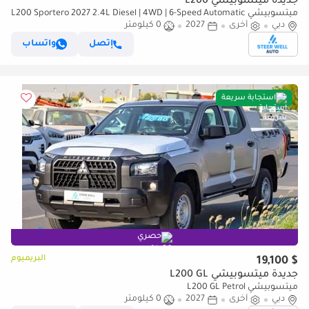
جديدة ميتسوبيشي L200
ميتسوبيشي L200 Sportero 2027 2.4L Diesel | 4WD | 6-Speed Automatic
دبي
أخرى
2027
| 181 hp | 7 Drive Modes | Export Only
0 كيلومتر
إتصل
واتساب
استجابة سريعة
حصري
البريميوم
$ 19,100
جديدة ميتسوبيشي L200 GL
ميتسوبيشي L200 GL Petrol
دبي
أخرى
2027
0 كيلومتر