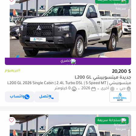
استجابة سريعة
حصري
البريميوم
$ 20,200
جديدة ميتسوبيشي L200 GL
ميتسوبيشي L200 GL 2026 Single Cabin | 2.4L Turbo DSL | 5-Speed MT |
دبي
أخرى
2026
4WD | Heavy-Duty Workhorse
0 كيلومتر
إتصل
واتساب
استجابة سريعة