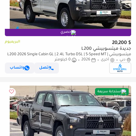
حصري
البريميوم
$ 20,200
جديدة ميتسوبيشي L200
ميتسوبيشي L200 2026 Single Cabin GL | 2.4L Turbo DSL | 5-Speed MT |
دبي
أخرى
2026
4WD | Heavy-Duty Workhorse
0 كيلومتر
إتصل
واتساب
استجابة سريعة