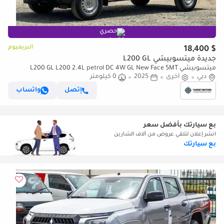
حصري
البريميوم
$ 18,400
جديدة ميتسوبيشي L200 GL
ميتسوبيشي L200 GL L200 2.4L petrol DC 4W GL New Face 5MT
دبي
أخرى
2025
0 كيلومتر
إتصل
واتساب
بع سيارتك بأفضل سعر
انشر إعلان لتلقي عروض من آلاف الشارين
بع سيارتك